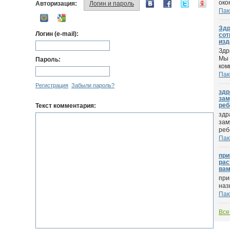
око
Авторизация:
Логин и пароль
Пак
Здр
Логин (e-mail):
сот
изд
Здр
Мы 
Пароль:
ком
Пак
Регистрация
Забыли пароль?
здр
зам
реб
Текст комментария:
здр
зам
ребё
Пак
при
рас
вам
при
наз
Пак
Все