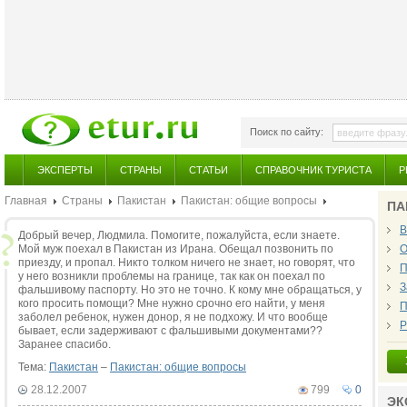
Поиск по сайту:
ЭКСПЕРТЫ
СТРАНЫ
СТАТЬИ
СПРАВОЧНИК ТУРИСТА
Р
Главная
Страны
Пакистан
Пакистан: общие вопросы
ПА
В
Добрый вечер, Людмила. Помогите, пожалуйста, если знаете.
Мой муж поехал в Пакистан из Ирана. Обещал позвонить по
О
приезду, и пропал. Никто толком ничего не знает, но говорят, что
П
у него возникли проблемы на границе, так как он поехал по
З
фальшивому паспорту. Но это не точно. К кому мне обращаться, у
кого просить помощи? Мне нужно срочно его найти, у меня
П
заболел ребенок, нужен донор, я не подхожу. И что вообще
Р
бывает, если задерживают с фальшивыми документами??
Заранее спасибо.
Тема:
Пакистан
–
Пакистан: общие вопросы
28.12.2007
799
0
ЭК