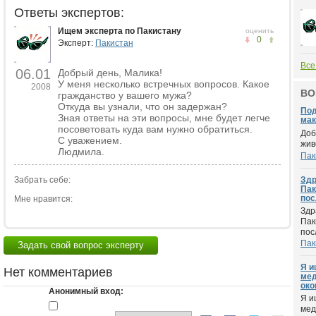
Ответы экспертов:
Ищем эксперта по Пакистану
оценить
0
Эксперт:
Пакистан
Все
06.01
Добрый день, Малика!
У меня несколько встречных вопросов. Какое
2008
ВО
гражданство у вашего мужа?
Откуда вы узнали, что он задержан?
Под
Зная ответы на эти вопросы, мне будет легче
мак
посоветовать куда вам нужно обратиться.
Доб
С уважением.
жив
Людмила.
Пак
Забрать себе:
Здр
Пак
пос
Мне нравится:
Здр
Пак
пос
Пак
Задать свой вопрос эксперту
Я и
Нет комментариев
мед
око
Анонимный вход:
Я и
мед