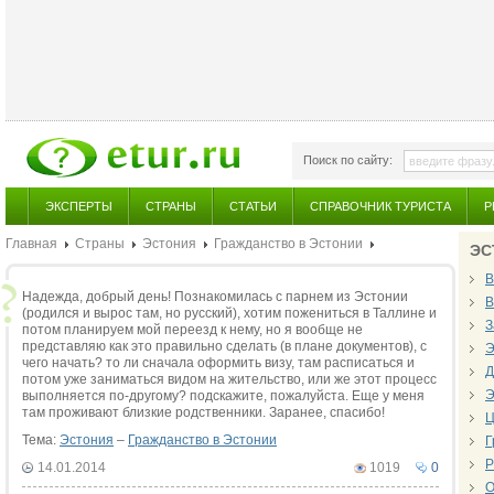
Поиск по сайту:
ЭКСПЕРТЫ
СТРАНЫ
СТАТЬИ
СПРАВОЧНИК ТУРИСТА
Р
Главная
Страны
Эстония
Гражданство в Эстонии
ЭС
В
Надежда, добрый день! Познакомилась с парнем из Эстонии
В
(родился и вырос там, но русский), хотим пожениться в Таллине и
З
потом планируем мой переезд к нему, но я вообще не
представляю как это правильно сделать (в плане документов), с
Э
чего начать? то ли сначала оформить визу, там расписаться и
Д
потом уже заниматься видом на жительство, или же этот процесс
Э
выполняется по-другому? подскажите, пожалуйста. Еще у меня
там проживают близкие родственники. Заранее, спасибо!
Ц
Тема:
Эстония
–
Гражданство в Эстонии
Г
Р
14.01.2014
1019
0
О