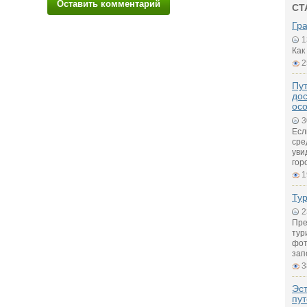
Оставить комментарий
СТ
Гр
1
Как
2
Пут
дос
ос
3
Есл
сре
уви
гор
1
Ту
2
Пре
тур
фот
зап
3
Эс
пу