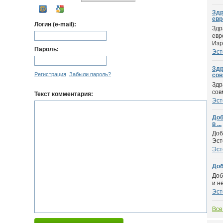
Здр
евр
Логин (e-mail):
Здр
евр
Изр.
Пароль:
Эст
Здр
Регистрация
Забыли пароль?
сов
Здр
сов
Текст комментария:
Эст
Доб
в ...
Доб
Эст
Эст
Доб
Доб
и н
Эст
Все