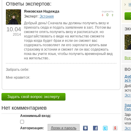
Ответы экспертов:
Н
Янковская Надежда
оценить
0
Эксперт:
Эстония
Добрый день! Сначала вы должны получить визу и
приехать сюда и подать заявление в загс. Потом вы
10.04
ЭК
сможете опять получить визу и расписаться. но
2014
ходатайствовать о виде на жительство сможете
тогда когда будет брак и если он сможет вас
содержать позволяет ли его зарплата купить вам
страховку в эстонии и сможет ли он вас содержать
пока вы учите язык, чтобы получить временрный вид
Все
на жительство..
ВО
Забрать себе:
Доб
Мне нравится:
эсто
Доб
эст
Эст
Задать свой вопрос эксперту
Здр
Нет комментариев
Голл
Здр
Анонимный вход:
Гол
чтоб
Авторизация:
Логин и пароль
Эст