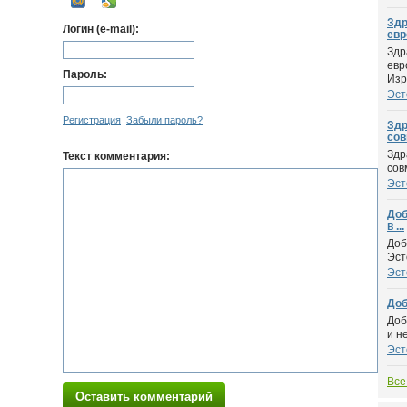
Здр
Логин (e-mail):
евр
Здр
евр
Пароль:
Изр.
Эст
Регистрация
Забыли пароль?
Здр
сов
Здр
Текст комментария:
сов
Эст
Доб
в ...
Доб
Эст
Эст
Доб
Доб
и н
Эст
Все
Оставить комментарий