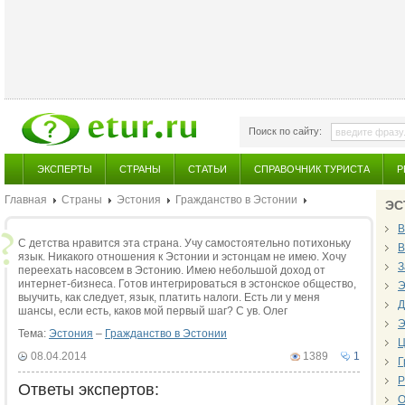
Поиск по сайту:
ЭКСПЕРТЫ
СТРАНЫ
СТАТЬИ
СПРАВОЧНИК ТУРИСТА
Р
Главная
Страны
Эстония
Гражданство в Эстонии
ЭС
В
С детства нравится эта страна. Учу самостоятельно потихоньку
В
язык. Никакого отношения к Эстонии и эстонцам не имею. Хочу
З
переехать насовсем в Эстонию. Имею небольшой доход от
интернет-бизнеса. Готов интегрироваться в эстонское общество,
Э
выучить, как следует, язык, платить налоги. Есть ли у меня
Д
шансы, если есть, каков мой первый шаг? С ув. Олег
Э
Тема:
Эстония
–
Гражданство в Эстонии
Ц
08.04.2014
1389
1
Г
Р
Ответы экспертов:
О