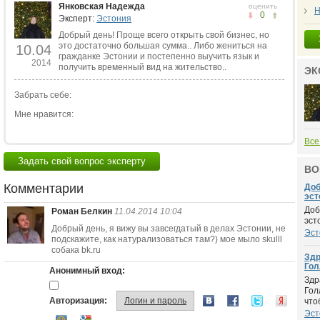
Янковская Надежда
оценить
Н
0
Эксперт:
Эстония
Добрый день! Проще всего открыть свой бизнес, но
это достаточно большая сумма.. Либо жениться на
10.04
гражданке Эстонии и постепенно выучить язык и
2014
получить временный вид на жительство..
ЭК
Забрать себе:
Мне нравится:
Все
Задать свой вопрос эксперту
ВО
Комментарии
Доб
эсто
Доб
Роман Белкин
11.04.2014 10:04
эст
Добрый день, я вижу вы завсегдатый в делах Эстонии, не
Эст
подскажите, как натурализоваться там?) мое мыло skulll
собака bk.ru
Здр
Голл
Анонимный вход:
Здр
Гол
Авторизация:
Логин и пароль
чтоб
Эст