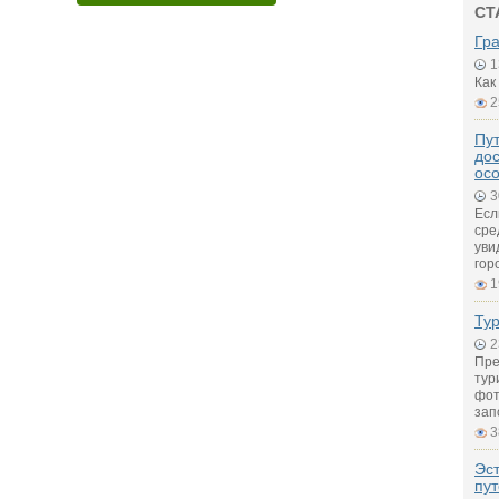
СТ
Гр
1
Как
2
Пут
дос
ос
3
Есл
сре
уви
гор
1
Ту
2
Пре
тур
фот
зап
3
Эс
пу