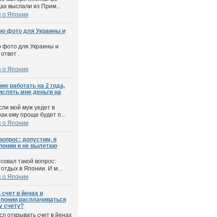
дах выслали из Прим...
 о Японии
ию фото для Украины и
ю фото для Украины и
ответ .
 о Японии
ю работать на 2 года,
ислять мне деньги на
сли мой муж уедет в
ак ему проще будет п...
 о Японии
вопрос: допустим, я
понии и не вылетаю
совал такой вопрос:
отдых в Японии. И м...
 о Японии
счет в йенах в
Японии расплачиваться
у счету?
сл открывать счет в йенах