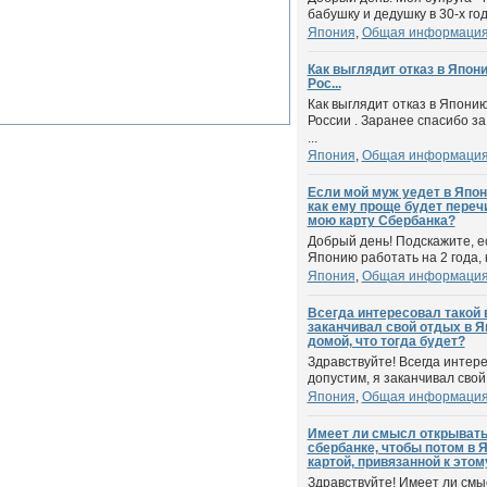
бабушку и дедушку в 30-х го
Япония
,
Общая информация
Как выглядит отказ в Япон
Рос...
Как выглядит отказ в Япони
России . Заранее спасибо за 
...
Япония
,
Общая информация
Если мой муж уедет в Япони
как ему проще будет переч
мою карту Сбербанка?
Добрый день! Подскажите, е
Японию работать на 2 года, к
Япония
,
Общая информация
Всегда интересовал такой 
заканчивал свой отдых в Я
домой, что тогда будет?
Здравствуйте! Всегда интере
допустим, я заканчивал свой 
Япония
,
Общая информация
Имеет ли смысл открывать 
сбербанке, чтобы потом в 
картой, привязанной к этом
Здравствуйте! Имеет ли смы