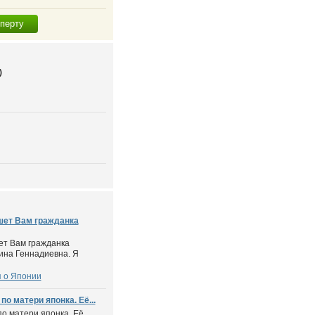
сперту
)
шет Вам гражданка
ет Вам гражданка
ина Геннадиевна. Я
 о Японии
по матери японка. Её...
по матери японка. Её