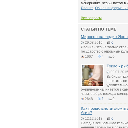
в сбербанке, чтобы потом в 
Япония
,
Общая информация
Все вопросы
СТАТЬИ ПО ТЕМЕ
Мировое наследие Япон
29.08.2016
0
Япония - это не только стра
государство с огромным кул
1667
4
0
Токио - ры
03.07.201
Выбирая, как
посетить, не
удивительное
оживление начинается в са
часы, ещё до восхода солнц
2648
1
0
Как правильно знакомит
Азии?
12.12.2013
0
Сегодня всё большее количе
женщин стремиться познако