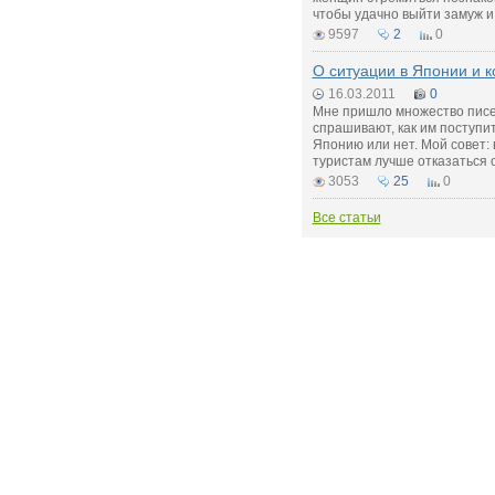
чтобы удачно выйти замуж и 
9597
2
0
О ситуации в Японии и к
16.03.2011
0
Мне пришло множество писем
спрашивают, как им поступит
Японию или нет. Мой совет:
туристам лучше отказаться 
3053
25
0
Все статьи