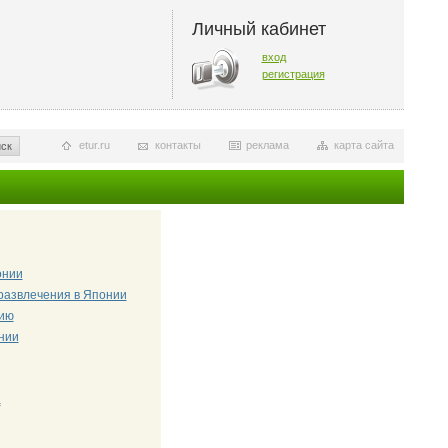
Личный кабинет
вход
регистрация
etur.ru
контакты
реклама
карта сайта
ск
онии
развлечения в Японии
ию
нии
а