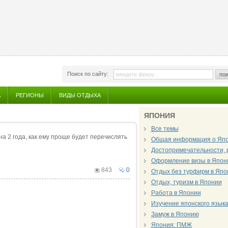
Поиск по сайту:
пои
А
РЕГИОНЫ
ВИДЫ ОТДЫХА
ЯПОНИЯ
Все темы
а 2 года, как ему проще будет перечислять
Общая информация о Яп
Достопримечательности, 
Оформление визы в Япон
843
0
Отдых без турфирм в Япо
Отдых, туризм в Японии
Работа в Японии
Изучение японского язык
Замуж в Японию
Япония: ПМЖ