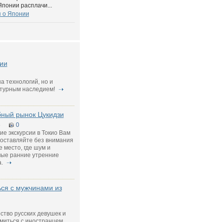
Японии расплачи...
 о Японии
ии
на технологий, но и
ьтурным наследием!
бный рынок Цукидзи
5
0
ие экскурсии в Токио Вам
 оставляйте без внимания
 место, где шум и
мые ранние утренние
а.
ься с мужчинами из
ство русских девушек и
миться с иностранцем,