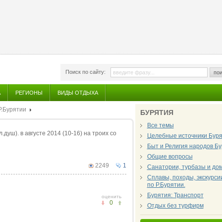
Поиск по сайту:
пои
А
РЕГИОНЫ
ВИДЫ ОТДЫХА
Р.Бурятии
БУРЯТИЯ
Все темы
душ). в августе 2014 (10-16) на троих со
Целебные источники Бур
Быт и Религия народов Б
Общие вопросы
2249
1
Санатории, турбазы и дом
Сплавы, походы, экскурси
по Р.Бурятии.
Бурятия: Транспорт
оценить
0
Отдых без турфирм