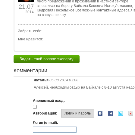
много предложений о проживании в частном секторе
21.07
в поселках на берегу Байкала:Клюевка,Исток,Лемасово,
Кедровая,Посольское.Возможные контактные адреса я
2014
на вашу эл.почту.
Забрать себе:
Мне нравится:
Задать свой вопрос эксперту
Комментарии
наталья
06.08.2014 03:08
Алексей, необходим отдых на Байкале с 8-10 августа недо
Анонимный вход:
Авторизация:
Логин и пароль
Логин (e-mail):