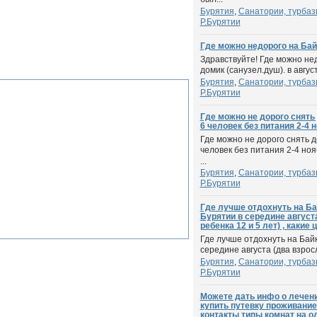
Бурятия
,
Санатории, турбаз
Р.Бурятии
Где можно недорого на Байк
Здравствуйте! Где можно не
домик (санузел.душ). в август
Бурятия
,
Санатории, турбаз
Р.Бурятии
Где можно не дорого снять
6 человек без питания 2-4 
Где можно не дорого снять 
человек без питания 2-4 но
...
Бурятия
,
Санатории, турбаз
Р.Бурятии
Где лучше отдохнуть на Ба
Бурятии в середине август
ребенка 12 и 5 лет) , какие
Где лучше отдохнуть на Бай
середине августа (два взросл
Бурятия
,
Санатории, турбаз
Р.Бурятии
Можете дать инфо о лечени
купить путевку проживание
контакты типы комнат на о