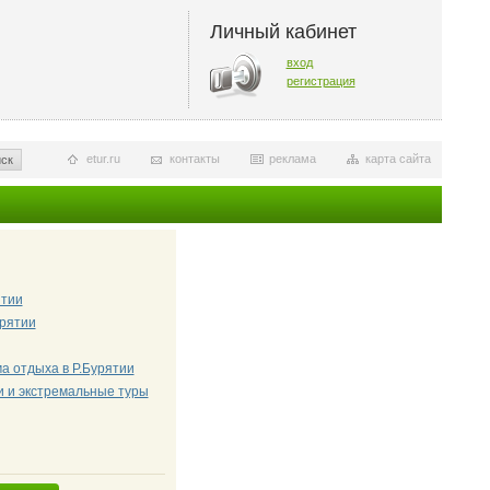
Личный кабинет
вход
регистрация
etur.ru
контакты
реклама
карта сайта
ск
ятии
урятии
а отдыха в Р.Бурятии
и и экстремальные туры