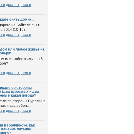
ы и дома отдыха в
але снять домик...
дорого на Байкале снять
е 2014 (10-16) ...
ы и дома отдыха в
 дом или любое жилье на
ноября?
дом или любое жилье на 6
ября?
ы и дома отдыха в
йкале со стороны
а (два взрослых и два
 цены и какая погода?
кале со стороны Бурятии в
ых и два ребен...
ы и дома отдыха в
и в Горячинске, как
 лечение питание
дного?