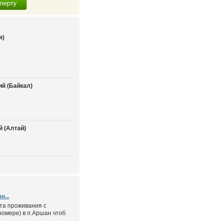
сперту
я)
й (Байкал)
 (Алтай)
...
та проживания с
номере) в п.Аршан чтоб