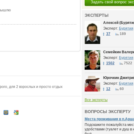
Задать свой вопрос эк
 вышлю
ЭКСПЕРТЫ
Алексей (Буряти
Эксперт:
Бурятия
37
189
Семейкин Валери
Эксперт:
Бурятия
1502
7522
Юрочкин Дмитрий
Эксперт:
Бурятия
рого, для 2 взрослых и просто отдых
12
60
Все эксперты
ВОПРОСЫ ЭКСПЕРТУ
Места проживания в п.Аршан
Подскажите пожалуйста мес
удобствами (туалет и душ в 
был...