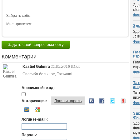
Здр
ole
Фин
Забрать себе:
Мне нравится:
Здр
Здр
. Я
Фин
Задать свой вопрос эксперту
Пла
Комментарии
изра
Пла
Kastiel Gulmira
11.05.2016 01:05
изр
Фин
Спасибо большое, Татьяна!
Тат
анн
Анонимный вход:
Тат
виз
Авторизация:
Логин и пароль
Фин
Здр
Фи..
Логин (e-mail):
Здр
Фин
муж
Пароль:
Фин