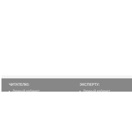
ЧИТАТЕЛЮ:
ЭКСПЕРТУ:
Личный кабинет
Личный кабинет
Настройка уведомлений
Написать статью
Написать статью
Как стать экспертом
Преимущества
Реклама
2000-2012 ©
ETUR.RU: эксперты по странам
Все права защищены.