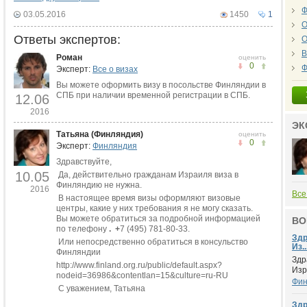
Ф
03.05.2016
1450
1
О
Ответы экспертов:
О
В
Роман
оценить
0
Ф
Эксперт:
Все о визах
Вы можете оформить визу в посольстве Финляндии в
СПБ при наличии временной регистрации в СПБ.
12.06
2016
ЭК
Татьяна (Финляндия)
оценить
0
Эксперт:
Финляндия
Здравствуйте,
10.05
Да, действительно гражданам Израиля виза в
Финляндию не нужна.
2016
Все
В настоящее время визы оформляют визовые
центры, какие у них требования я не могу сказать.
Вы можете обратиться за подробной информацией
ВО
по телефону
. +
7 (495) 781-80-33.
Здр
Или непосредственно обратиться в консульство
Из..
Финляндии
Здр
http://www.finland.org.ru/public/default.aspx?
Изр
nodeid=36986&contentlan=15&culture=ru-RU
Фин
С уважением, Татьяна
Здр