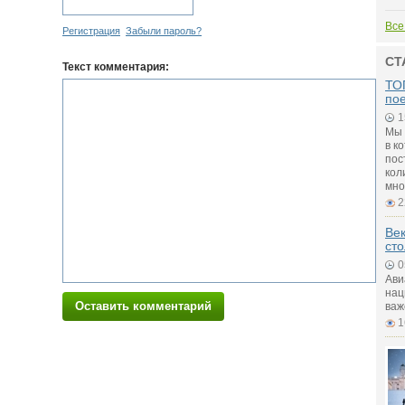
Все
Регистрация
Забыли пароль?
СТ
Текст комментария:
ТОП
по
1
Мы 
в к
пос
кол
мно
2
Век
ст
0
Ави
нац
Оставить комментарий
важ
1