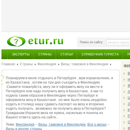
Поиск по сайту:
ЭКСПЕРТЫ
СТРАНЫ
СТАТЬИ
СПРАВОЧНИК ТУРИСТА
Р
Главная
Страны
Финляндия
Визы, таможня в Финляндии
ФИ
В
Планируем в июле отдыхать в Петербурге ..муж израильтянин, я
Н
из Казахстана. .хотим на три дня съездить в Финляндию.
Ф
.Скажите пожалуйста, могу ли я оформить визу на месте в
Петербурге или надо получить визу в Казахстане. .я как то
А
ездила таким образом в Финляндию через Петербург и
Ц
оформляла визу в Казахстане. .но мне было очень неудобно
З
ездить в столицу нашу сдавать паспорт на визу и вторично
ездить получать. .возможно ли получить визу в Петербурге?
К
Гражданам Израиля виза не нужна, насколько я поняла из
Р
Вашего ответа здесь на сайте...
О
Тема:
Финляндия
–
Визы, таможня в Финляндии
,
Все о визах
–
Ф
Визы в другие страны