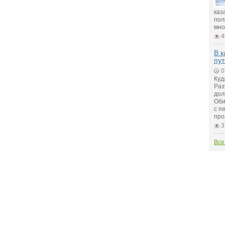
каз
пол
мно
4
В к
пу
0
Куд
Раз
дол
Оби
с п
про
3
Все