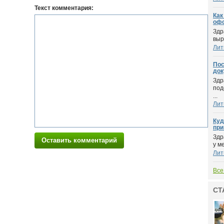
Текст комментария:
Как
оф
Здр
выр
Лит
Пос
док
Здр
под
...
Лит
Куд
при
Здр
Оставить комментарий
у м
Лит
Все
СТ