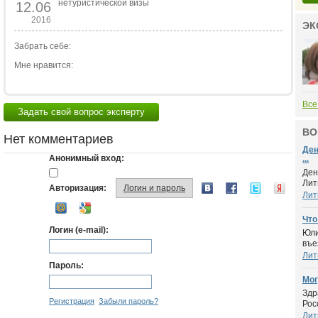
нетуристической визы
12.06
2016
ЭК
Забрать себе:
Мне нравится:
Все
Задать свой вопрос эксперту
ВО
Нет комментариев
Ден
Анонимный вход:
...
Ден
Лит
Авторизация:
Логин и пароль
Лит
Что
Логин (e-mail):
Юли
въез
Лит
Пароль:
Мог
Здр
Регистрация
Забыли пароль?
Рос
Лит