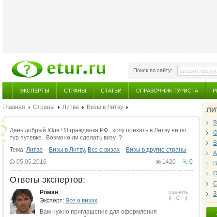
Поиск по сайту:
ЭКСПЕРТЫ
СТРАНЫ
СТАТЬИ
СПРАВОЧНИК ТУРИСТА
Р
Главная
Страны
Литва
Визы в Литву
ЛИ
В
День добрый Юля ! Я гражданка РФ , хочу поехать в Литву не по
О
тур путевке . Возмоно ли сделать визу .?
В
Тема:
Литва
–
Визы в Литву
,
Все о визах
–
Визы в другие страны
А
05.05.2016
1420
0
В
О
Ответы экспертов:
С
Роман
оценить
З
0
Эксперт:
Все о визах
Вам нужно приглашение для оформления