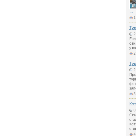
1
Тур
2
Есл
озн
у в
2
Ту
2
Пре
тур
фот
зап
3
Кот
0
Сег
ста
Кот
сто
4