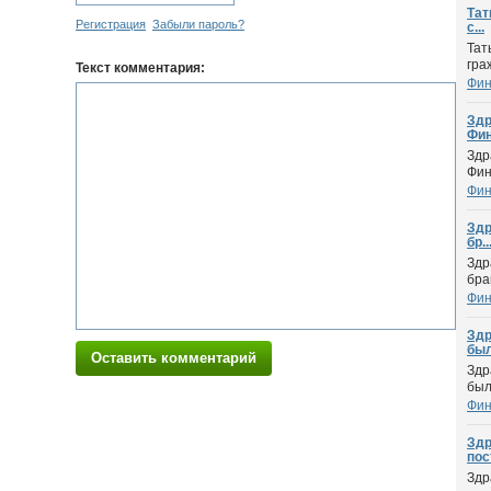
Тат
Регистрация
Забыли пароль?
с...
Тат
гра
Текст комментария:
Фин
Здр
Фин.
Здр
Фин
Фин
Здр
бр..
Здр
бра
Фин
Здр
был
Оставить комментарий
Здр
был
Фин
Здр
пост
Здр