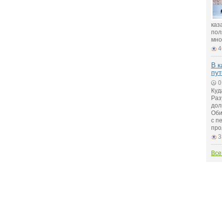
каз
пол
мно
4
В к
пу
0
Куд
Раз
дол
Оби
с п
про
3
Все