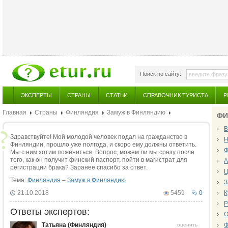
Поиск по сайту:
ЭКСПЕРТЫ
СТРАНЫ
СТАТЬИ
СПРАВОЧНИК ТУРИСТА
Р
Главная
Страны
Финляндия
Замуж в Финляндию
ФИ
В
Здравствуйте! Мой молодой человек подал на гражданство в
Н
Финляндии, прошло уже полгода, и скоро ему должны ответить.
Ф
Мы с ним хотим пожениться. Вопрос, можем ли мы сразу после
того, как он получит финский паспорт, пойти в магистрат для
А
регистрации брака? Заранее спасибо за ответ.
Ц
Тема:
Финляндия
–
Замуж в Финляндию
З
21.10.2018
5459
0
К
Р
Ответы экспертов:
О
Татьяна (Финляндия)
Ф
оценить