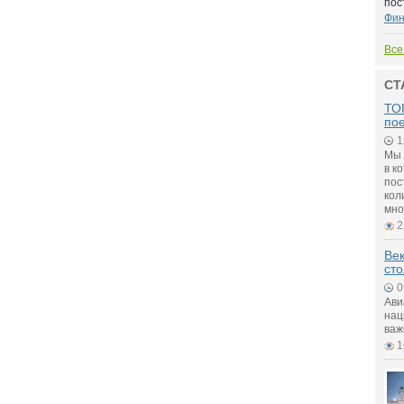
пос
Фин
Все
СТ
ТОП
по
1
Мы 
в к
пос
кол
мно
2
Век
ст
0
Ави
нац
важ
1