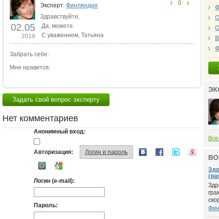
0
Эксперт:
Финляндия
Ф
Здравствуйте,
О
02.05
Да, можете.
О
С уважением, Татьяна
2019
В
Ф
Забрать себе:
Мне нравится:
ЭК
Задать свой вопрос эксперту
Нет комментариев
Анонимный вход:
Все
Авторизация:
Логин и пароль
ВО
Здр
гра
Логин (e-mail):
Здр
гра
скор
Пароль:
Фин