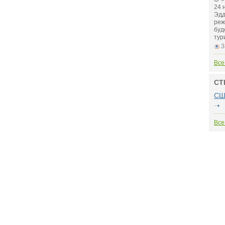
24 
Эдд
реж
буд
тур
3
Все
СТ
СШ
Все