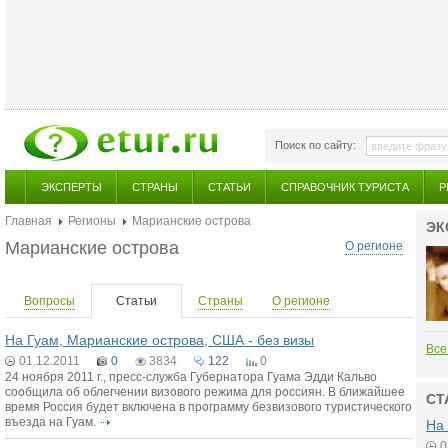
Поиск по сайту:
ЭКСПЕРТЫ
СТРАНЫ
СТАТЬИ
СПРАВОЧНИК ТУРИСТА
Р
Главная
Регионы
Марианские острова
ЭК
Марианские острова
О регионе
Вопросы
Статьи
Страны
О регионе
На Гуам, Марианские острова, США - без визы
Все
01.12.2011
0
3834
122
0
24 ноября 2011 г., пресс-служба Губернатора Гуама Эдди Кальво
сообщила об облегчении визового режима для россиян. В ближайшее
СТ
время Россия будет включена в программу безвизового туристического
въезда на Гуам.
На 
0