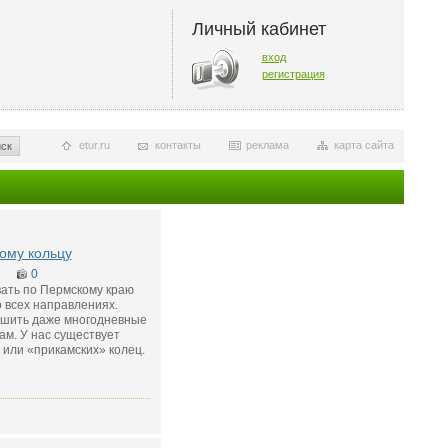
Личный кабинет
вход
регистрация
etur.ru
контакты
реклама
карта сайта
ск
ому кольцу
0
ать по Пермскому краю
 всех направлениях.
шить даже многодневные
м. У нас существует
 или «прикамских» колец.