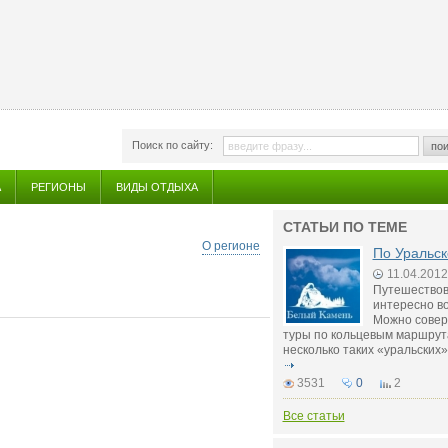
Поиск по сайту:
пои
А
РЕГИОНЫ
ВИДЫ ОТДЫХА
СТАТЬИ ПО ТЕМЕ
О регионе
По Уральск
11.04.2012
Путешествов
интересно во
Можно совер
туры по кольцевым маршрута
несколько таких «уральских»
3531
0
2
Все статьи