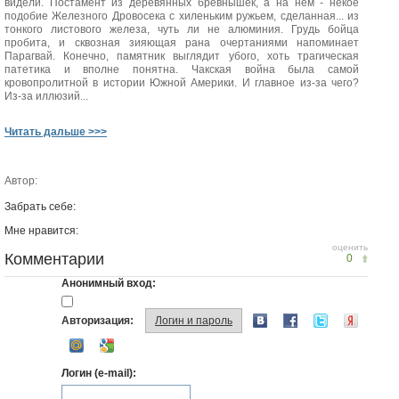
видели. Постамент из деревянных брёвнышек, а на нём - некое
подобие Железного Дровосека с хиленьким ружьем, сделанная... из
тонкого листового железа, чуть ли не алюминия. Грудь бойца
пробита, и сквозная зияющая рана очертаниями напоминает
Парагвай. Конечно, памятник выглядит убого, хоть трагическая
патетика и вполне понятна. Чакская война была самой
кровопролитной в истории Южной Америки. И главное из-за чего?
Из-за иллюзий...
Читать дальше >>>
Автор:
Забрать себе:
Мне нравится:
оценить
Комментарии
0
Анонимный вход:
Авторизация:
Логин и пароль
Логин (e-mail):