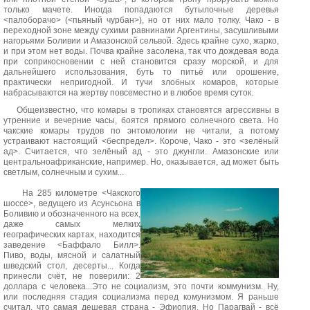
только мачете. Иногда попадаются бутылочные деревья
<палоборачо> (<пьяный чурбан>), но от них мало толку. Чако - в
переходной зоне между сухими равнинами Аргентины, засушливыми
нагорьями Боливии и Амазонской сельвой. Здесь крайне сухо, жарко,
и при этом нет воды. Почва крайне засолена, так что дождевая вода
при соприкосновении с ней становится сразу морской, и для
дальнейшего использования, буть то питьё или орошение,
практически непригодной. И тучи злобных комаров, которые
набрасываются на жертву повсеместно и в любое время суток.
Общеизвестно, что комары в тропиках становятся агрессивны в
утренние и вечерние часы, боятся прямого солнечного света. Но
чакские комары трудов по энтомологии не читали, а потому
устраивают настоящий <беспредел>. Короче, Чако - это <зелёный
ад>. Считается, что зелёный ад - это джунгли. Амазонские или
центральноафриканские, например. Но, оказывается, ад может быть
светлым, солнечным и сухим...
На 285 километре <Чакского
шоссе>, ведущего из Асунсьона в
Боливию и обозначенного на всех,
даже самых мелких
географических картах, находится
заведение <Баффало Билл>.
Пиво, воды, мясной и салатный
шведский стол, десерты... Когда
принесли счёт, не поверили: 2
доллара с человека...Это не социализм, это почти коммунизм. Ну,
или последняя стадия социализма перед комунизмом. Я раньше
считал, что самая дешевая страна - Эфиопия. Но Парагвай - всё