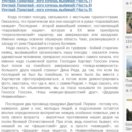
Уругвай, Парагвай - кого хочешь выбирай! (Часть 7)
4
Уругвай, Парагвай - кого хочешь выбирай! (Часть 8)
Уругвай, Парагвай - кого хочешь выбирай! (Часть 9)
Когда готовил поездку, связывался с местными турагентствами.
Оказалось, что практически все они находятся в руках <парагвайских
немцев>. Последние - второй важнейший элемент, составляющий
<парагвайскую нацию>, которая в XX веке приобрела
<переселенческий> характер, как американская или канадская.
про
Именно немцы освоили обширную область Чако, раскинувшуюся к
193
западу от реки Парагвай в сторону Боливии.
2
Надо сказать, что директор одной из турфирм - бойкий старичок-
немец, вызвавшийся организовать нашу поездку - оказался очень
адекватным человеком, прекрасно осознавшим с самого начала, что
именно надо съемочной группе. Господин Хартмут Гооссен очень
был похож на покойного американского <певца-коммунсиста-
большого друга нашей страны> Дина Рида, да так, что если бы
последний не был бы покойным, то можно было бы вместе с
Хартмутом сфотографироваться, а потом всем демонстрировать
Пла
фото, хвастаясь, что <да я, мол, с самим Ридом!..>. Надо сказать, что
худ
Хартмута, по обыкновению, мы за глаза называли по разному:
3
Геноссе Гооссен, <Наш немецко-фашистский друг>, <Дедушка
Невменяйкин>.
Последние два прозвища придумал Дмитрий. Первое - потому что,
наверное, даже у нас, молодых людей, в подсознании остаётся
вполне определенное восприятие немцев, особенно пожилых, уже в
силу своего возраста - вероятных противников наших дедов на
полях Великой Отечественной. При этом, ведь понятно бывает, что
Бра
никакой он не <фашистский> друг, а просто <немецкий>, но
Здес
подколоть <фрицев> язык чешется. А Невменяйкиным геноссе