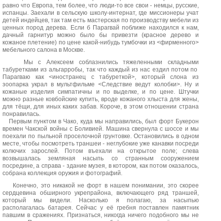
равно что Европа, тем более, что люди-то все свои - немцы, русские,
испанцы. Заехали в сельскую школу-интернат, где миссионеры учат
детей индейцев, так там есть мастерская по производству мебели из
ценных пород дерева. Если б Парагвай поближе находился к нам,
дачный гарнитур можно было бы привезти (красное дерево и
кожаное плетение) по цене какой-нибудь тумбочки из <фирменного>
мебельного салона в Москве.
Мы с Алексеем соблазнились тяжеленными складными
табуретками из альгарробы, так что каждый из нас ездил потом по
Парагваю как <иностранец с табуреткой>, который слона из
зоопарка украл в мультфильме <Следствие ведут колобки>. Ну и
кожаные изделия симпатичны и по выделке, и по цене. Штучки
можно разные ковбойские купить, вроде кожаного хлыста для жены,
для тёщи, для иных каких забав. Короче, в этом отношении страна
понравилась.
Первым пунктом в Чако, куда мы направились, был форт Букерон
времен Чакской войны с Боливией. Машина свернула с шоссе и мы
поехали по пыльной проселочной грунтовке. Остановились в одном
месте, чтобы посмотреть траншеи - неглубокие уже канавки посреди
колючих зарослей. Потом въехали на открытое поле; слева
возвышалась земляная насыпь со странным сооружением
посредине, а справа - здание музея, в котором, как потом оказалось,
собрана коллекция оружия и фотографий.
Конечно, это никакой не форт в нашем понимании, это скорее
сердцевина обширного укрепрайона, включающего ряд траншей,
который мы видели. Насколько я полагаю, за насыпью
располагалась батарея. Сейчас у её гребня поставлен памятник
павшим в сражениях. Признаться, никогда ничего подобного мы не