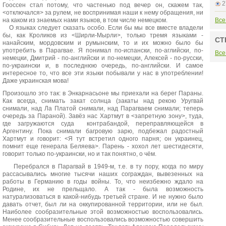
2
Гооссен стал потому, что частенько под вечер он, скажем так,
<отключался> за рулем, не воспринимая наши к нему обращения, ни
на каком из знаемых нами языков, в том числе немецком.
Все
О языках следует сказать особо. Если бы мы все вместе владели
бы, как Кроликов из <Ширли-Мырли>, только тремя языками -
СТ
нанайским, мордовским и румынским, то и их можно было бы
употребить в Парагвае. Я понимал по-испански, по-аглийски, по-
Все
немецки, Дмитрий - по-английски и по-немецки, Алексей - по-русски,
по-украински и, в последнюю очередь, по-английски. И самое
интересное то, что все эти языки побывали у нас в употреблении!
Даже украинская мова!
Произошло это так: в Энкарнасьоне мы приехали на берег Параны.
Как всегда, снимать закат солнца (закаты над рекою Уругвай
снимали, над Ла Платой снимали, над Парагваем снимали; теперь
очередь за Параной). Завёз нас Хартмут в <запретную зону>, туда,
где загружаются суда контрабандой, переправляющейся в
Аргентину. Пока снимали багровую зарю, подбежал радостный
Хартмут и говорит: <Я тут встретил одного парня; он украинец,
помнит еще генерала Беляева>. Парень - хохол лет шестидесяти,
говорит только по-украински, но и так понятно, о чём.
Перебрался в Парагвай в 1949-м, т.е. в ту пору, когда по миру
рассасывались многие тысячи наших сограждан, вывезенных на
работы в Германию в годы войны. То, что неизбежно ждало на
Родине, их не прельщало. А так - была возможность
натурализоваться в какой-нибудь третьей стране. И не нужно было
давать отчет, был ли на оккупированной территории, или не был.
Наиболее сообразительные этой возможностью воспользовались.
Менее сообразительные воспользовались возможностью совершить