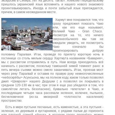
экскурсию в Сибирь. Лет на десять. Так вот: Алексею Передельскому
пришлось украинский язык вспомнить и нашего нового знакомого
проинтевьюировать. Иногда и почти забытый язык пригождается,
причем, в самом неожиданном месте.
Хармут мне понравился тем, что
сразу предложил показать Чако
или, как его еще называют,
Великий Чако - Gran Chaco.
Несмотря на то, что ничего
сверхнеобычного мы там не
ожидали увидеть, не посмотреть
Чако означало бы
проигнорировать добрую
половину Парагвая. Итак, проведя по прилету короткую ночь в
гостинице со столь милым сердцу Хартмута названием <Бавария>,
мы с рассветом отправились в путь. Нам всегда приходилось всё
начинать с рассветом, поскольку тамошней зимой темнеет рано: в
пять вечера съемки можно смело заканчивать. Итак, проехав мост
через реку Парагвай и оставив по правую руку немногочисленные
<небоскрёбы> Асунсьона, мы на полном ходу, каком только позволял
джип <Шевроле> нашего Дедушки ( а позволял он покрывать в
среднем 120-130 км в час; при этом я еще раз убедился в том, что
самолётом летать безопаснее), буквально <влетели> в Чако, и
последующие четыре часа рассекали зеленое, колючее, пыльное,
бесчеловечное (из-за мизерной <плотности населения)
пространство.
Есть в мире пустыни песчаные, есть каменистые, а эта пустыня -
зеленая, из деревьев и кустарников, с рядами пальм до горизонта
или плотной стеной <буша>, в котором тропу прорубать можно