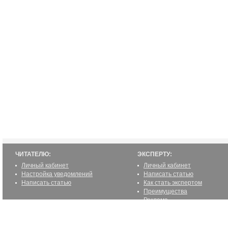
ЧИТАТЕЛЮ:
ЭКСПЕРТУ:
Личный кабинет
Личный кабинет
Настройка уведомлений
Написать статью
Написать статью
Как стать экспертом
Преимущества
Реклама
2000-2012 ©
ETUR.RU: эксперты по странам