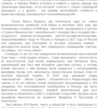
странах, и Чакская Война осталась в памяти у одного народа как
трагическая авантюра, из-за которой <слетел с трона> очередной
президент, а у другого - как пример величайшей стойкости и
мужества народа, оказавшегося <сильнейшим духом>...
После Форта Букерон, где произошло одно из самых
кровопролитных сражений этой войны в сентябре 1932 года, мы
отправились ночевать в Нёйланд - местечко, находящееся в центре
<Страны Меннонитов>, своеобразного <государства в государстве>,
созданного немецко-голландскими протестантами-меннонитами,
переселившимися сюда из России и Канады в 1927 году. В России
они оказались при Екатерине II, которая зазывала немцев -
диссидентов разного рода, ибо совершенно справедливо считала,
что немцы - это <соль земли>.
Созерцая то, во что они превратили безжизненный просолённый
Гран Чако, с этим трудно спорить... Сами меннониты - протестанты
из протестантов, ещё более радикальные, чем лютеране. Весь
окружающий мир был ими объявлен царством сатаны, а потому
всякие контакты с ним должны были сводиться к необходимому
минимуму. Кроме того, меннониты провозгласили полный отказ от
несения воинской службы. В 1543 году духовный лидер
<меннонитов> - Менно Симонс - объявляется в Нидерландах вне
закона, и за его буйную голову предлагают вознаграждение в 100
гульденов. Его последователи перебрались в Польшу, где были
фактически <легализованы> (первый молитвенный дом был
построен в Эльблонге в 1593 г.) и Шлёзвиг-Гольштейн. Больше всего
пацифизм меннонитов не нравился Фридриху II Прусскому и
Наполеону.
Как говорил В.И.Ленин, <жить в обществе и быть свободным от