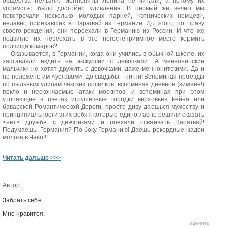
общества нельзя>. Меннониты Ленина не читали, а потому их
упрямство было достойно удивления. В первый же вечер мы
повстречали несколько молодых парней, <этнических немцев>,
недавно приехавших в Парагвай из Германии. До этого, по праву
своего рождения, они переехали в Германию из России. И что же
подвигло их переехать в это негостеприимное место кормить
полчища комаров?
Оказывается, в Германии, когда они учились в обычной школе, их
заставляли ездить на экскурсии с девочками. А меннонитские
мальчики не хотят дружить с девочками, даже меннонитскими. Да и
не положено им <уставом>. До свадьбы - ни-ни! Вспоминая проезды
по пыльным улицам чакских поселков, вспоминая дневное (зимнее!)
пекло и нескончаемые атаки москитов, и вспоминая при этом
утопающие в цветах игрушечные городки верховьев Рейна или
баварской Романтической Дороги, просто диву даешься мужеству и
принципиальности этих ребят, которые единогласно решили сказать
<нет> дружбе с девчонками и поехали осваивать Парагвай!
Подумаешь, Германия? По боку Германию! Даёшь рекордные надои
молока в Чако!!!
Читать дальше >>>
Автор:
Забрать себе:
Мне нравится:
оценить