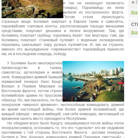
2
и так не запрещал провозить
товары). Парагвайцы их легко
выбили из построенного форта.
Все
Потом стали происходить
странные вещи: Боливия закупает в Европе танки и самолёты,
СТ
парагвайские торговые агенты, располагающие гораздо меньшими
средствами, покупают дешевое и легкое вооружение. Там, где
Все
боливиец покупает гаубицу, парагваец берёт три мортиры; там, где
боливиец покупает станковый пулемёт с водяным охлаждением,
парагваец заказывает пару ручных пулемётов. И, как ни странно,
именно это вынужденное <скряжничество> парагвайцев принесло
им, не в последнюю очередь, победу.
У Боливии было многократное
превосходство в танках,
самолётах, артиллерии и живой
силе. Командовал армией бывший
германский генерал Ханс Кундт.
Воевал в Первую Мировую на
Восточном фронте, потом строил
боливийскую армию по прусскому
образцу. Но, как оказалось, он был
генералом <мирного времени>, неспособным командовать армией
во время настоящей войны, тем более армией боливийской, где
каждый офицер - мешок амбиций, сам себе командир, мечтающий со
временем занять место президента Республики.
Но обиднее всего было Кундту, лишившемуся после войны погон
генералиссимуса, осознавать то, что его <сделали> его же недавние
противники с той стороны Восточного Фронта - русские генералы
Беляев и Эрн. Конечно, командовал армией Парагвая <местный> -