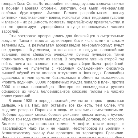
генерал Хосе Фелис Эстигаррибия, но вклад русских военачальников
в победу Парагвая огромен. Воистину, они были <генералами
солёных брустверов>. Именно Беляев разрабатывает тактику
активной <партизанской> войны, используя опыт индейцев гуарани
и главное - их решимость помогать парагвайскому правительству, и
он же проектирует укрепрайоны в гуще непроходимых чакских
зарослей.
Эти <острова> превращались для боливийцев в смертельные
ловушки. Танки и тяжелая артиллерия были <слепыми> в чакском
зеленом аду, а результатам аэроразведки генераллиссимус Кундт
не доверял. Штурмовики, атаковавшие с воздуха парагвайские
траншеи, легко сбивались очередями ручных пулеметов, танки
поджигались гранатами из засад. В результате уже на второй год
войны почти вся военная техника парагвайцев была трофейной.
Станковые же пулеметы с <водяным охлаждением> оказались
лишней обузой из-за полного отсутствия в Чако воды. Боливийцы
сдавались в плен целыми батальонами в обмен на возможность
<попить водички>. 30000 подопечных Кундта попало в плен, против
3000 пленных парагвайцев. Шестеро из восьмидесяти русских
офицеров из числа белоэмигрантов сложило головы на чакских
полях сражений...
В июне 1935-го перед парагвайцами встал вопрос - двигаться
дальше, на Ла Пас, или оставить всё как есть, тем более, что
людские резервы Парагвая отнюдь не казались неисчерпаемыми.
Победил здравый смысл: боевые действия прекратились, в Буэнос-
Айресе три года спустя был подписан мирный договор, по которому
Боливии вернули несколько холмов. А нефти, кстати говоря, в
Парагвайском Чако так и не нашли. Нефтепровод из Боливии к
Атлантическому океану был проведен по территории Бразилии.
Череда всё новых военных переворотов закружилась вскоре в обеих