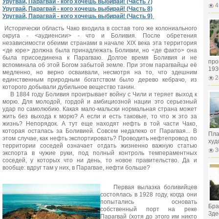
Уругвай, Парагвай - кого хочешь выбирай! (Часть 7)
4
Уругвай, Парагвай - кого хочешь выбирай! (Часть 8)
Уругвай, Парагвай - кого хочешь выбирай! (Часть 9)
Исторически область Чако входила в состав того же колониального
округа - <аудиенсии> - что и Боливия. После обретения
независимости обеими странами в начале XIX века эта территория
<де юре> должна была принадлежать Боливии, но <де факто> она
была присоединена к Парагваю. Долгое время Боливия и не
про
вспоминала об этой Богом забытой земле. При этом парагвайцы её
193
медленно, но верно осваивали, несмотря на то, что здешним
2
единственным природным богатством было дерево кебрачо, из
которого добывали дубильное вещество танин.
В 1884 году Боливия проигрывает войну с Чили и теряет выход к
морю. Для молодой, гордой и амбициозной нации это серьезный
удар по самолюбию. Какая мало-мальски нормальная страна может
жить без выхода к морю? А если и есть таковые, то что ж это за
жизнь? Непорядок. А тут еще находят нефть в той части Чако,
которая осталась за Боливией. Совсем недалеко от Парагвая... В
Пла
этом случае, как нефть экспортировать? Проводить нефтепровод по
худ
территории соседей означает отдать жизненно важную статью
3
экспорта в чужие руки, под полный контроль темпераментных
соседей, у которых что ни день, то новое правительство. Да и
вообще: вдруг там у них, в Парагвае, нефти больше?
Первая вылазка боливийцев
состоялась в 1928 году, когда они
попытались основать
Бра
собственный порт на реке
Здес
Парагвай (хотя до этого им никто