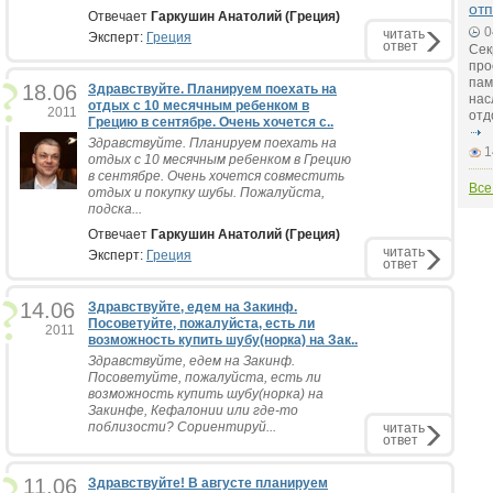
от
Отвечает
Гаркушин Анатолий (Греция)
0
читать
Эксперт:
Греция
ответ
Сек
про
пам
18.06
Здравствуйте. Планируем поехать на
нас
отдых с 10 месячным ребенком в
2011
отд
Грецию в сентябре. Очень хочется с..
Здравствуйте. Планируем поехать на
1
отдых с 10 месячным ребенком в Грецию
в сентябре. Очень хочется совместить
Все
отдых и покупку шубы. Пожалуйста,
подска...
Отвечает
Гаркушин Анатолий (Греция)
читать
Эксперт:
Греция
ответ
14.06
Здравствуйте, едем на Закинф.
Посоветуйте, пожалуйста, есть ли
2011
возможность купить шубу(норка) на Зак..
Здравствуйте, едем на Закинф.
Посоветуйте, пожалуйста, есть ли
возможность купить шубу(норка) на
Закинфе, Кефалонии или где-то
поблизости? Сориентируй...
читать
ответ
11.06
Здравствуйте! В августе планируем