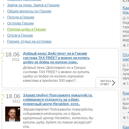
СТ
Замуж за грека. Замуж в Грецию
Как
Общие вопросы по Греции
яз
Погода в Греции
0
Нед
Острова Греции
тур
Покупка шубы в Греции
нед
Отели в Греции
анг
вед
Греция: отдых на островах
2
18.06
Добрый день! Действует ли в Греции
Отд
система ТАХ FREE? и можно ли купить
на
2011
шубку из бобра по-колено хоро..
1
Добрый день! Действует ли в Греции
Гре
система ТАХ FREE? и можно ли купить
луч
шубку из бобра по-колено хорошего
явл
качества в пределах 500 евро?...
читать
1
ответ
Как
18.06
Здравствуйте! Подскажите пожалуйста,
0
собираемся отдохнуть на о.Крит,
2011
Кри
курортный центр Heraklion, хоте..
Вы 
Здравствуйте! Подскажите пожалуйста,
...
собираемся отдохнуть на о.Крит,
1
курортный центр Heraklion, хотелось бы
купить шубу, будет ли такая экскурсия?
спа...
Как