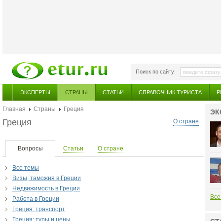
Поиск по сайту:
ЭКСПЕРТЫ
СТРАНЫ
СТАТЬИ
СПРАВОЧНИК ТУРИСТА
Р
Главная
Страны
Греция
ЭК
Греция
О стране
Вопросы
Статьи
О стране
Все темы
Визы, таможня в Греции
Недвижимость в Греции
Все
Работа в Греции
Греция: транспорт
Греция: туры и цены