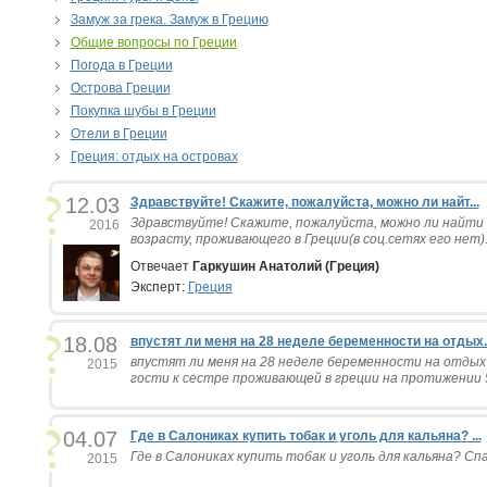
Замуж за грека. Замуж в Грецию
Общие вопросы по Греции
Погода в Греции
Острова Греции
Покупка шубы в Греции
Отели в Греции
Греция: отдых на островах
12.03
Здравствуйте! Скажите, пожалуйста, можно ли найт...
Здравствуйте! Скажите, пожалуйста, можно ли найти 
2016
возрасту, проживающего в Греции(в соц.сетях его нет). 
Отвечает
Гаркушин Анатолий (Греция)
Эксперт:
Греция
18.08
впустят ли меня на 28 неделе беременности на отдых..
впустят ли меня на 28 неделе беременности на отдых
2015
гости к сестре проживающей в греции на протижении 5 
04.07
Где в Салониках купить тобак и уголь для кальяна? ...
Где в Салониках купить тобак и уголь для кальяна? Спас
2015