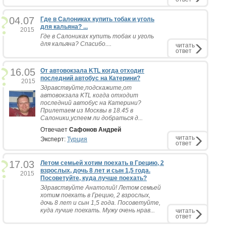
04.07
Где в Салониках купить тобак и уголь
для кальяна? ...
2015
Где в Салониках купить тобак и уголь
для кальяна? Спасибо....
читать
ответ
16.05
От автовокзала KTL когда отходит
последний автобус на Катерини?
2015
Здравствуйте,подскажите,от
автовокзала KTL когда отходит
последний автобус на Катерини?
Прилетаем из Москвы в 18.45 в
Салоники,успеем ли добраться д...
Отвечает
Сафонов Андрей
читать
Эксперт:
Турция
ответ
17.03
Летом семьей хотим поехать в Грецию, 2
взрослых, дочь 8 лет и сын 1,5 года.
2015
Посоветуйте, куда лучше поехать?
Здравствуйте Анатолий! Летом семьей
хотим поехать в Грецию, 2 взрослых,
дочь 8 лет и сын 1,5 года. Посоветуйте,
куда лучше поехать. Мужу очень нрав...
читать
ответ