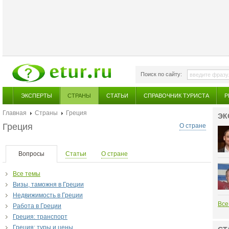
Поиск по сайту:
ЭКСПЕРТЫ
СТРАНЫ
СТАТЬИ
СПРАВОЧНИК ТУРИСТА
Р
Главная
Страны
Греция
ЭК
Греция
О стране
Вопросы
Статьи
О стране
Все темы
Визы, таможня в Греции
Недвижимость в Греции
Все
Работа в Греции
Греция: транспорт
Греция: туры и цены