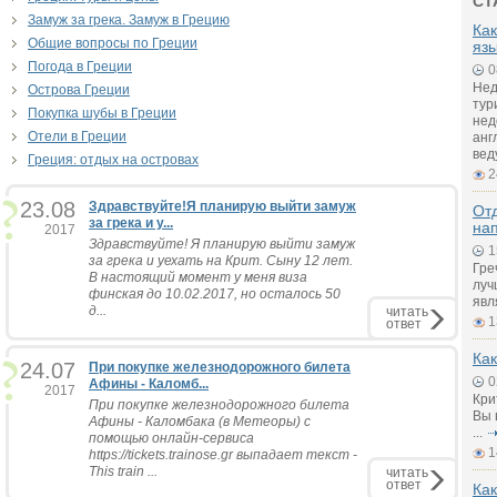
СТ
Замуж за грека. Замуж в Грецию
Как
Общие вопросы по Греции
яз
Погода в Греции
0
Нед
Острова Греции
тур
Покупка шубы в Греции
нед
Отели в Греции
анг
вед
Греция: отдых на островах
2
23.08
Здравствуйте!Я планирую выйти замуж
Отд
за грека и у...
на
2017
Здравствуйте! Я планирую выйти замуж
1
за грека и уехать на Крит. Сыну 12 лет.
Гре
В настоящий момент у меня виза
луч
финская до 10.02.2017, но осталось 50
явл
д...
читать
1
ответ
Как
24.07
При покупке железнодорожного билета
0
Афины - Каломб...
2017
Кри
При покупке железнодорожного билета
Вы 
Афины - Каломбака (в Метеоры) с
...
помощью онлайн-сервиса
1
https://tickets.trainose.gr выпадает текст -
This train ...
читать
ответ
Как