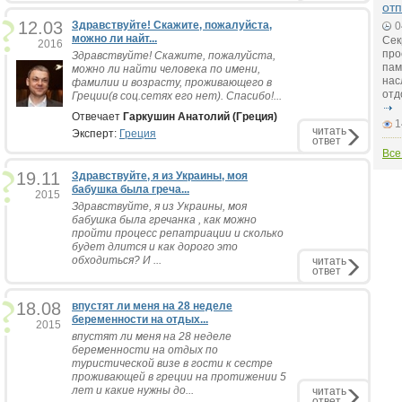
от
12.03
Здравствуйте! Скажите, пожалуйста,
0
можно ли найт...
Сек
2016
про
Здравствуйте! Скажите, пожалуйста,
пам
можно ли найти человека по имени,
нас
фамилии и возрасту, проживающего в
отд
Греции(в соц.сетях его нет). Спасибо!...
Отвечает
Гаркушин Анатолий (Греция)
1
читать
Эксперт:
Греция
ответ
Все
19.11
Здравствуйте, я из Украины, моя
бабушка была греча...
2015
Здравствуйте, я из Украины, моя
бабушка была гречанка , как можно
пройти процесс репатриации и сколько
будет длится и как дорого это
обходиться? И ...
читать
ответ
18.08
впустят ли меня на 28 неделе
беременности на отдых...
2015
впустят ли меня на 28 неделе
беременности на отдых по
туристической визе в гости к сестре
проживающей в греции на протижении 5
лет и какие нужны до...
читать
ответ