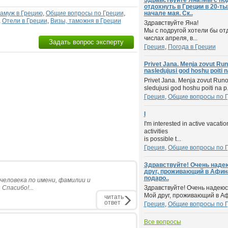
Здравствуйте Яна!Мы с по
отдохнуть в Греции в 20-ты
Замуж в Грецию
,
Общие вопросы по Греции
,
начале мая. Ск..
,
Отели в Греции
,
Визы, таможня в Греции
Здравствуйте Яна!
Мы с подругой хотели бы отд
числах апреля, в...
Задать вопрос эксперту
Греция
,
Погода в Греции
Privet Jana. Menja zovut Runo.
nasledujusi god hoshu poiti n
Privet Jana. Menja zovut Runo. 
sledujusi god hoshu poiti na p.
Греция
,
Общие вопросы по 
I
I'm interested in active vacati
activities
is possible t...
Греция
,
Общие вопросы по 
Здравствуйте! Очень наде
друг, проживающий в Афин
подаро..
человека по имени, фамилии и
Спасибо!...
Здравствуйте! Очень надеюс
Мой друг, проживающий в Аф
читать
ответ
Греция
,
Общие вопросы по 
Все вопросы