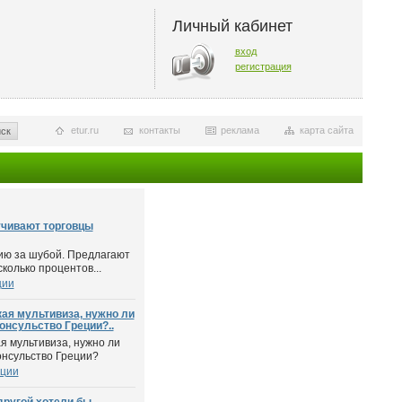
Личный кабинет
вход
регистрация
etur.ru
контакты
реклама
карта сайта
ск
учивают торговцы
ию за шубой. Предлагают
сколько процентов...
ции
ая мультивиза, нужно ли
онсульство Греции?..
 мультивиза, нужно ли
онсульство Греции?
еции