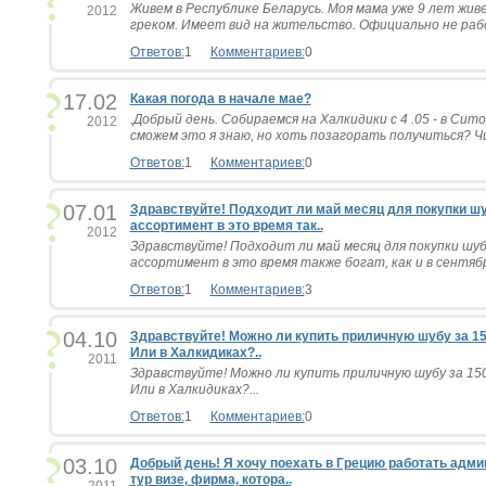
Живем в Республике Беларусь. Моя мама уже 9 лет живе
2012
греком. Имеет вид на жительство. Официально не рабо
Ответов:
1
Комментариев:
0
17.02
Какая погода в начале мае?
.Добрый день. Собираемся на Халкидики с 4 .05 - в Сит
2012
сможем это я знаю, но хоть позагорать получиться? Ч
Ответов:
1
Комментариев:
0
07.01
Здравствуйте! Подходит ли май месяц для покупки ш
ассортимент в это время так..
2012
Здравствуйте! Подходит ли май месяц для покупки шу
ассортимент в это время также богат, как и в сентябр
Ответов:
1
Комментариев:
3
04.10
Здравствуйте! Можно ли купить приличную шубу за 15
Или в Халкидиках?..
2011
Здравствуйте! Можно ли купить приличную шубу за 150
Или в Халкидиках?...
Ответов:
1
Комментариев:
0
03.10
Добрый день! Я хочу поехать в Грецию работать адми
тур визе, фирма, котора..