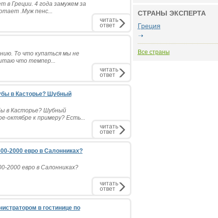
т в Греции. 4 года замужем за
тает .Муж пенс...
СТРАНЫ ЭКСПЕРТА
читать
ответ
Греция
Все страны
онию. То что купаться мы не
итаю что темпер...
читать
ответ
убы в Касторье? Шубный
бы в Касторье? Шубный
е-октябре к примеру? Есть...
читать
ответ
00-2000 евро в Салонниках?
0-2000 евро в Салонниках?
читать
ответ
нистратором в гостинице по