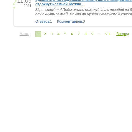
11.09
отдохнуть семьей. Можно ..
2011
Здравствуйте! Подскажите пожалуйста с погодой на 8
отдохнуть семьей. Можно ли будет купаться? И говорят
Ответов:
1
Комментариев:
0
Назад
Вперед
1
2
3
4
5
6
7
8
9
...
93