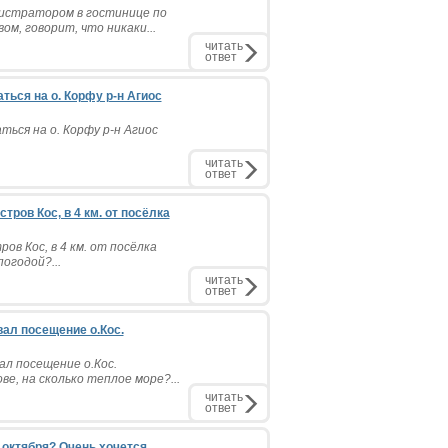
нистратором в гостинице по
м, говорит, что никаки...
читать
ответ
ться на о. Корфу р-н Агиос
ься на о. Корфу р-н Агиос
читать
ответ
ров Кос, в 4 км. от посёлка
ов Кос, в 4 км. от посёлка
огодой?...
читать
ответ
вал посещение о.Кос.
ал посещение о.Кос.
е, на сколько теплое море?...
читать
ответ
 октября? Очень хочется