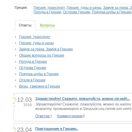
Греция:
Греция: транспорт
,
Греция: туры и цены
,
Замуж за грека. 
Погода в Греции
,
Острова Греции
,
Покупка шубы в Греции
Ответы
Вопросы
Греция: транспорт
Греция: туры и цены
Замуж за грека. Замуж в Грецию
Общие вопросы по Греции
Погода в Греции
Острова Греции
Покупка шубы в Греции
Отели в Греции
Визы, таможня в Греции
12.03
Здравствуйте! Скажите, пожалуйста, можно ли найт...
Здравствуйте! Скажите, пожалуйста, можно ли найти 
2016
возрасту, проживающего в Греции(в соц.сетях его нет). 
Ответов:
1
Комментариев:
0
23.04
Приглашение в Грецию..