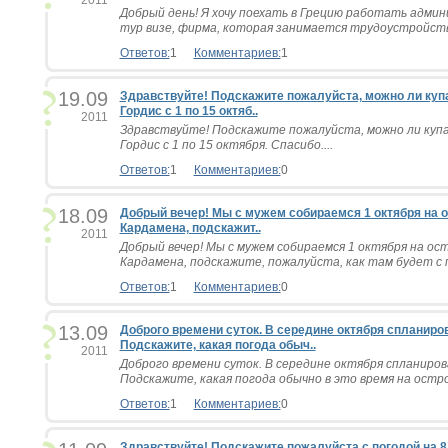
2011
Добрый день! Я хочу поехать в Грецию работать адми
тур визе, фирма, которая занимается трудоустройство
Ответов:
1
Комментариев:
1
19.09
Здравствуйте! Подскажите пожалуйста, можно ли купа
Гордис с 1 по 15 октяб..
2011
Здравствуйте! Подскажите пожалуйста, можно ли купат
Гордис с 1 по 15 октября. Спасибо....
Ответов:
1
Комментариев:
0
18.09
Добрый вечер! Мы с мужем собираемся 1 октября на ост
Кардамена, подскажит..
2011
Добрый вечер! Мы с мужем собираемся 1 октября на остр
Кардамена, подскажите, пожалуйста, как там будет с п
Ответов:
1
Комментариев:
0
13.09
Доброго времени суток. В середине октября спланиро
Подскажите, какая погода обыч..
2011
Доброго времени суток. В середине октября спланиров
Подскажите, какая погода обычно в это время на остров
Ответов:
1
Комментариев:
0
Здравствуйте! Подскажите пожалуйста с погодой на 8