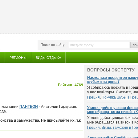
Поиск по сайту:
пои
А
РЕГИОНЫ
ВИДЫ ОТДЫХА
ВОПРОСЫ ЭКСПЕРТУ
Насколько процентов накр
шубами на цены?
Рейтинг: 4769
Я собираюсь поехать в Грец
у нас шуб-туры. Скажите, на
Греция
,
Покупка шубы в Гре
й компании
ПАНТЕОН
- Анатолий Гаркушин.
У меня действующая финск
ода.
мне обращатся за визой в К
У меня действующая финская
йства и замужества. Не присылайте их, т.к
мне обращатся за визой в К
Греция
,
Визы, таможня в Гр