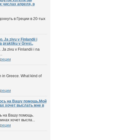
другой хотели бы
х числах апреля, в
охнуть в Греции в 20-тых
 Ja zivu v Finlandii i
a praktiku v Gresi..
Ja zivu v Finlandii i na
..
Греции
on in Greece. What kind of
Греции
юсь на Вашу помощь.Мой
ах хочет выслать мне в
ь на Вашу помощь.
инах хочет высла...
Греции