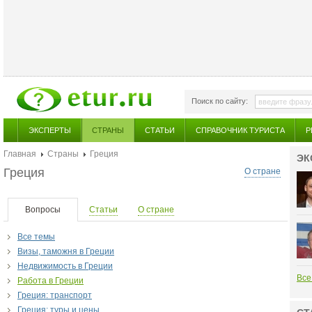
Поиск по сайту:
ЭКСПЕРТЫ
СТРАНЫ
СТАТЬИ
СПРАВОЧНИК ТУРИСТА
Р
Главная
Страны
Греция
ЭК
Греция
О стране
Вопросы
Статьи
О стране
Все темы
Визы, таможня в Греции
Недвижимость в Греции
Все
Работа в Греции
Греция: транспорт
Греция: туры и цены