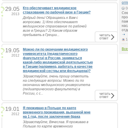
от
29.05
Кто обеспечивает медицинское
0
страхование по рабочей визе в Греции?
Сек
2013
про
Добрый день! Обращаюсь к Вам с
пам
вопросами. 1) Кто обеспечивает
нас
медицинское страхование по рабочей
отд
визе в Греции? 2) Каким образом
пребывать в Греции...
читать
ответ
1
Все
19.05
Можно ли по окончании медицинского
университета (педиатрического
2012
факультета) в России, заниматься
какой-либо медицинской деятельностью
в Греции (например, работать в качестве
медицинской сестры или фельдшера)?
Здравствуйте, очень прошу ответить
на следующие вопросы: Можно ли по
окончании медицинского университета
(педиатрического факультета) в
России, с с...
читать
ответ
19.01
Я проживаю в Польше по карте
временного проживания, выданной мне
2012
на 1 год, после заключения брака
Здравствуйте, Вячеслав. Я проживаю в
Польше по карте временного