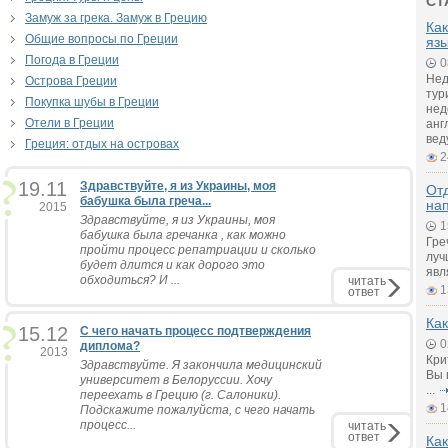
СТ
Замуж за грека. Замуж в Грецию
Как
Общие вопросы по Греции
яз
Погода в Греции
0
Нед
Острова Греции
тур
Покупка шубы в Греции
нед
Отели в Греции
анг
вед
Греция: отдых на островах
2
19.11
Здравствуйте, я из Украины, моя
Отд
бабушка была греча...
на
2015
Здравствуйте, я из Украины, моя
1
бабушка была гречанка , как можно
Гре
пройти процесс репатриации и сколько
луч
будет длится и как дорого это
явл
обходиться? И ...
читать
1
ответ
Как
15.12
С чего начать процесс подтверждения
0
диплома?
2013
Кри
Здравствуйте. Я закончила медицинский
Вы 
университет в Белоруссии. Хочу
...
переехать в Грецию (г. Салоники).
1
Подскажите пожалуйста, с чего начать
процесс...
читать
ответ
Как