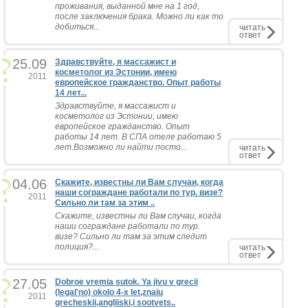
проживания, выданной мне на 1 год,
после заключения брака. Можно ли как то
добиться...
читать
ответ
25.09
Здравствуйте, я массажист и
косметолог из Эстонии, имею
2011
европейское гражданство. Опыт работы
14 лет...
Здравствуйте, я массажист и
косметолог из Эстонии, имею
европейское гражданство. Опыт
работы 14 лет. В СПА отеле работаю 5
лет.Возможно ли найти посто...
читать
ответ
04.06
Скажите, известны ли Вам случаи, когда
наши сограждане работали по тур. визе?
2011
Сильно ли там за этим ..
Скажите, известны ли Вам случаи, когда
наши сограждане работали по тур.
визе? Сильно ли там за этим следит
полиция?...
читать
ответ
27.05
Dobroe vremia sutok. Ya jivu v grecii
(legal'no) okolo 4-x let,znaiu
2011
grecheskii,angliiski,i sootvets..