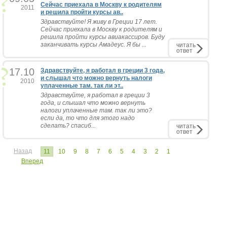
Сейчас приехала в Москву к родителям
2011
и решила пройти курсы ав..
Здравствуйте! Я живу в Греции 17 лет.
Сейчас приехала в Москву к родителям и
решила пройти курсы авиакассиров. Буду
заканчивать курсы Амадеус. Я бы ...
читать
ответ
17.10
Здравствуйте, я работал в греции 3 года,
и слышал что можно вернуть налоги
2010
уплаченные там. так ли эт..
Здравствуйте, я работал в греции 3
года, и слышал что можно вернуть
налоги уплаченные там. так ли это?
если да, то что для этого надо
сделать? спасиб...
читать
ответ
Назад
11
10
9
8
7
6
5
4
3
2
1
Вперед