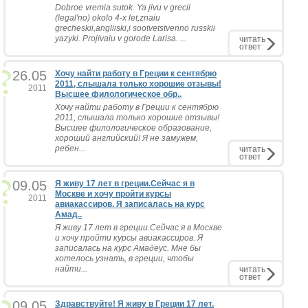
Dobroe vremia sutok. Ya jivu v grecii
(legal'no) okolo 4-x let,znaiu
grecheskii,angliiski,i sootvetstvenno russkii
yazyki. Projivaiu v gorode Larisa. ...
читать
ответ
26.05
Хочу найти работу в Греции к сентябрю
2011, слышала только хорошие отзывы!
2011
Высшее филологическое обр..
Хочу найти работу в Греции к сентябрю
2011, слышала только хорошие отзывы!
Высшее филологическое образование,
хороший английский! Я не замужем,
ребен...
читать
ответ
09.05
Я живу 17 лет в греции.Сейчас я в
Москве и хочу пройти курсы
2011
авиакассиров. Я записалась на курс
Амад..
Я живу 17 лет в греции.Сейчас я в Москве
и хочу пройти курсы авиакассиров. Я
записалась на курс Амадеус. Мне бы
хотелось узнать, в греции, чтобы
найти...
читать
ответ
09.05
Здравствуйте! Я живу в Греции 17 лет.