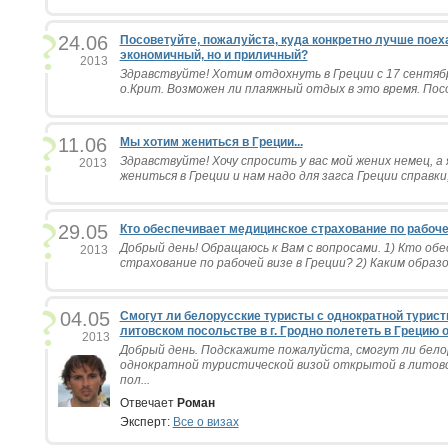
24.06
Посоветуйте, пожалуйста, куда конкретно лучше поеха
экономичный, но и приличный?
2013
Здравствуйте! Хотим отдохнуть в Греции с 17 сентяб
о.Крит. Возможен ли плаяжный отдых в это время. Пос
11.06
Мы хотим жениться в Греции...
Здравствуйте! Хочу спросить у вас мой жених немец, а
2013
жениться в Греции и нам надо для загса Греции справки,
29.05
Кто обеспечивает медицинское страхование по рабоче
Добрый день! Обращаюсь к Вам с вопросами. 1) Кто об
2013
страхование по рабочей визе в Греции? 2) Каким образо
04.05
Смогут ли белорусские туристы с однократной турист
литовском посольстве в г. Гродно полететь в Грецию
2013
Добрый день. Подскажите пожалуйста, смогут ли бело
однократной туристической визой открытой в литовск
пол...
Отвечает
Роман
Эксперт:
Все о визах