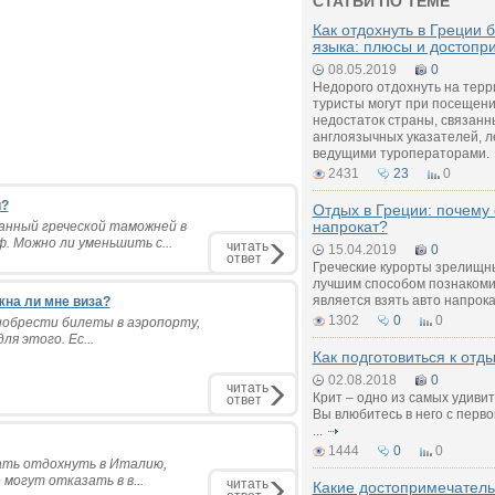
СТАТЬИ ПО ТЕМЕ
Как отдохнуть в Греции 
языка: плюсы и достопр
08.05.2019
0
Недорого отдохнуть на тер
туристы могут при посещен
недостаток страны, связанн
англоязычных указателей, л
ведущими туроператорами.
2431
23
0
й?
Отдых в Греции: почему 
напрокат?
анный греческой таможней в
. Можно ли уменьшить с...
читать
15.04.2019
0
ответ
Греческие курорты зрелищн
лучшим способом познакоми
является взять авто напрока
жна ли мне виза?
1302
0
0
риобрести билеты в аэропорту,
ля этого. Ес...
Как подготовиться к отд
02.08.2018
0
читать
Крит – одно из самых удиви
ответ
Вы влюбитесь в него с перво
...
1444
0
0
хать отдохнуть в Италию,
могут отказать в в...
читать
Какие достопримечатель