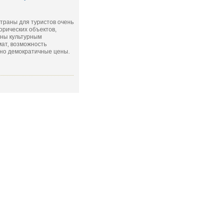
траны для туристов очень
орических объектов,
аны культурным
ат, возможность
чно демократичные цены.