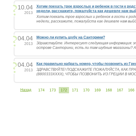
10.04
Хотим поехать трое взрослых и ребенок в гости к род
недели, расскажите, пожалуйста как дешевле нам вый
2013
Хотим поехать трое взрослых и ребенок в гости к ро
недели, расскажите, пожалуйста как дешевле нам выйде
04.04
Можно ли купить шубу на Санторини?
Здравствуйте. Интересует следующая информация: э
2013
острове Санторини, есть ли там шубные магазины? А
04.04
Как правильно набрать номер, чтобы позвонить из Гре
ЗДРАВСТВУЙТЕ! ПОДСКАЖИТЕ ПОЖАЛУЙСТА, КАК ПР
2013
(8800333ХХХХ), ЧТОБЫ ПОЗВОНИТЬ ИЗ ГРЕЦИИ В МОС
Назад
174
173
172
171
170
169
168
167
166