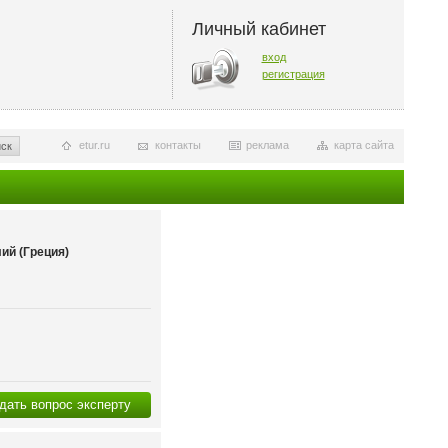
Личный кабинет
вход
регистрация
etur.ru
контакты
реклама
карта сайта
ск
ий (Греция)
дать вопрос эксперту