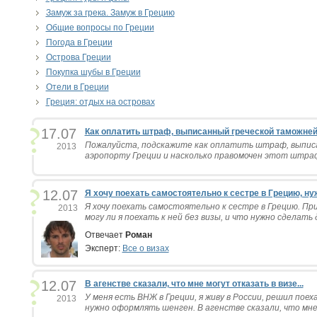
Замуж за грека. Замуж в Грецию
Общие вопросы по Греции
Погода в Греции
Острова Греции
Покупка шубы в Греции
Отели в Греции
Греция: отдых на островах
17.07
Как оплатить штраф, выписанный греческой таможне
Пожалуйста, подскажите как оплатить штраф, выпис
2013
аэропорту Греции и насколько правомочен этот штраф
12.07
Я хочу поехать самостоятельно к сестре в Грецию, ну
Я хочу поехать самостоятельно к сестре в Грецию. П
2013
могу ли я поехать к ней без визы, и что нужно сделать д
Отвечает
Роман
Эксперт:
Все о визах
12.07
В агенстве сказали, что мне могут отказать в визе...
У меня есть ВНЖ в Греции, я живу в России, решил пое
2013
нужно оформлять шенген. В агенстве сказали, что мне 