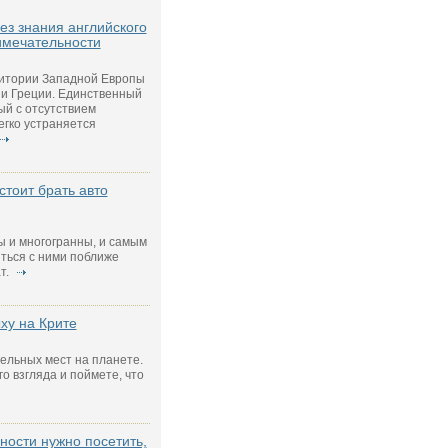
без знания английского
имечательности
ритории Западной Европы
ии Греции. Единственный
ый с отсутствием
егко устраняется
стоит брать авто
ы и многогранны, и самым
ться с ними поближе
т.
ыху на Крите
тельных мест на планете.
го взгляда и поймете, что
ности нужно посетить,