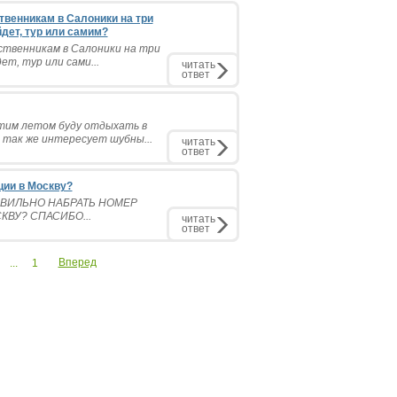
ственникам в Салоники на три
дет, тур или самим?
дственникам в Салоники на три
т, тур или сами...
читать
ответ
тим летом буду отдыхать в
 так же интересует шубны...
читать
ответ
ции в Москву?
АВИЛЬНО НАБРАТЬ НОМЕР
КВУ? СПАСИБО...
читать
ответ
Вперед
...
1