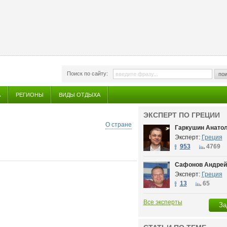
Поиск по сайту:
пои
А
РЕГИОНЫ
ВИДЫ ОТДЫХА
ЭКСПЕРТ ПО ГРЕЦИИ
О стране
Гаркушин Анатол
Эксперт:
Греция
953
4769
Сафонов Андрей
Эксперт:
Греция
13
65
Все эксперты
За