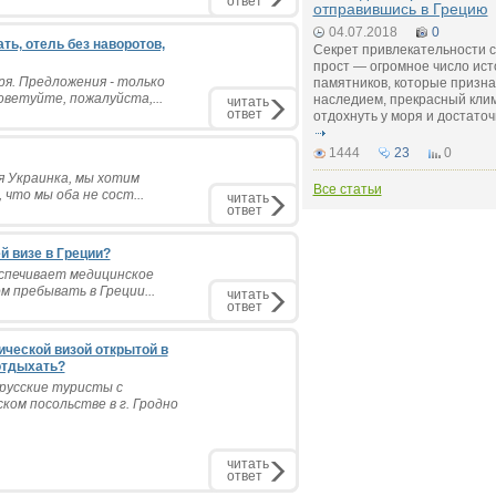
ответ
отправившись в Грецию
04.07.2018
0
ть, отель без наворотов,
Секрет привлекательности с
прост — огромное число ист
ря. Предложения - только
памятников, которые призн
оветуйте, пожалуйста,...
наследием, прекрасный клим
читать
ответ
отдохнуть у моря и достато
1444
23
0
 я Украинка, мы хотим
Все статьи
 что мы оба не сост...
читать
ответ
й визе в Греции?
еспечивает медицинское
м пребывать в Греции...
читать
ответ
ической визой открытой в
 отдыхать?
русские туристы с
ом посольстве в г. Гродно
читать
ответ