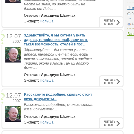
месте не знаю, но должно быть не
По
далеко от Лодзи...
0
Отвечает
Аркадиуш Шымчак
читать
Эксперт:
Польша
ответ
4
Все
12.07
Здравствуйте, я бы хотела узнать
адреса, телефон и e-mail, если есть
2007
такая возможность, отелей в пос..
Здравствуйте, я бы хотела узнать
адреса, телефон и e-mail, если есть
такая возможность, отелей в посёлке
Тушино, около г.Лодзь Там их должно
быть не ...
Отвечает
Аркадиуш Шымчак
читать
Эксперт:
Польша
ответ
12.07
Расскажите подробнее, сколько стоит
виза, документы...
2007
Расскажите подробнее, сколько стоит
виза, документы....
Отвечает
Аркадиуш Шымчак
читать
Эксперт:
Польша
ответ