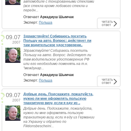
автомобиле с тонированными стеклами
(все стекла кроме лобового стекла и
передн...
Отвечает
Аркадиуш Шымчак
читать
Эксперт:
Польша
ответ
09.07
Здравствуйте! Собираюсь посетить
Польшу на авто. Вопрос: действует ли
2007
там водительское удостоверени..
Здравствуйте! Собираюсь посетить
Польшу на авто. Вопрос: действует ли
там водительское удостоверение РФ
или его необходимо поменять на т.н.
"междунар...
Отвечает
Аркадиуш Шымчак
читать
Эксперт:
Польша
ответ
09.07
Добрые день. Подскажите, пожалуйста,
нужно ли мне оформлять польскую
2007
транзитную визу, если я еду из ..
Добрые день. Подскажите, пожалуйста,
нужно ли мне оформлять польскую
транзитную визу, если я еду из Германии
на Украину и обратно по
Fiktionsbescheini...