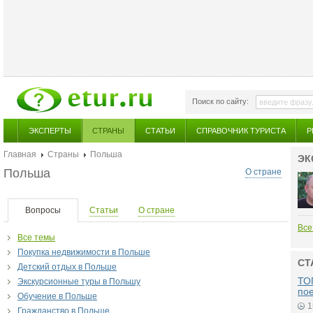
Поиск по сайту:
ЭКСПЕРТЫ
СТРАНЫ
СТАТЬИ
СПРАВОЧНИК ТУРИСТА
Р
Главная
Страны
Польша
ЭК
Польша
О стране
Вопросы
Статьи
О стране
Все
Все темы
Покупка недвижимости в Польше
СТ
Детский отдых в Польше
ТОП
Экскурсионные туры в Польшу
по
Обучение в Польше
1
Гражданство в Польше