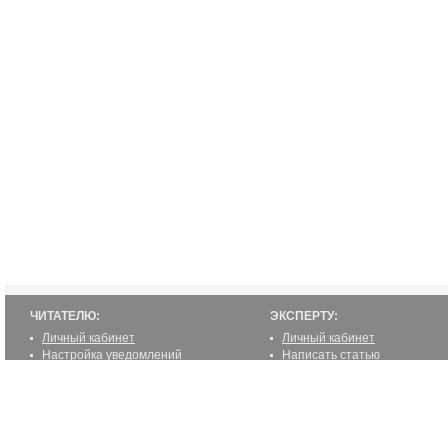
ЧИТАТЕЛЮ:
ЭКСПЕРТУ:
Личный кабинет
Личный кабинет
Настройка уведомлений
Написать статью
Написать статью
Как стать экспертом
Преимущества
Реклама
2000-2012 ©
ETUR.RU: эксперты по странам