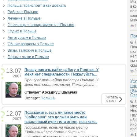
Мы 
Польша: транспорт и как доехать
в к
пос
Работа в Польше
кол
Лечение в Польше
мно
Гостиницы и аппартаменты в Польше
2
Отдых в Польше
Пол
Автотуризм в Польше
1
Общие вопросы о Польше
Поч
Визы, таможня в Польше
еха
неп
Горные лыжи в Польше
вы 
ска
13.07
Прошу помочь найти работу в Польше. У
3
меня нет специальности. Пожалуйста...
2007
Прошу помочь найти работу в Польше. У
Ус
меня нет специальности. Пожалуйста....
по
(Ка
Отвечает
Аркадиуш Шымчак
Cz
читать
Эксперт:
Польша
ответ
1
Ино
Нео
12.07
Подскажите, есть ли такое место
Пол
"Зайцлэшн" это должен быть или
2007
обр
населённый пункт или отель, но в како..
ино
Подскажите, есть ли такое место
про
"Зайцлэшн" это должен быть или
1
населённый пункт или отель, но в каком