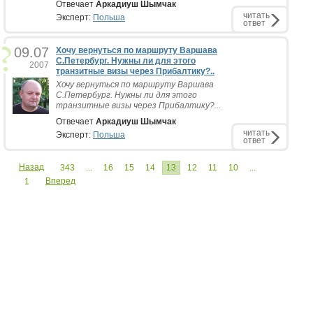
Отвечает
Аркадиуш Шымчак
читать
Эксперт:
Польша
ответ
09.07
Хочу вернуться по маршруту Варшава
С.Петербург. Нужны ли для этого
2007
транзитные визы через Прибалтику?..
Хочу вернуться по маршруту Варшава
С.Петербург. Нужны ли для этого
транзитные визы через Прибалтику?...
Отвечает
Аркадиуш Шымчак
читать
Эксперт:
Польша
ответ
Назад
343
...
16
15
14
13
12
11
10
...
Вперед
1