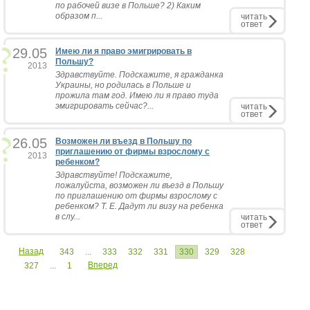
по рабочей визе в Польше? 2) Каким
образом п...
читать
ответ
29.05
Имею ли я право эмигрировать в
Польшу?
2013
Здравствуйте. Подскажите, я гражданка
Украины, но родилась в Польше и
прожила там год. Имею ли я право туда
эмигрировать сейчас?...
читать
ответ
26.05
Возможен ли въезд в Польшу по
приглашению от фирмы взрослому с
2013
ребенком?
Здравствуйте! Подскажите,
пожалуйста, возможен ли въезд в Польшу
по приглашению от фирмы взрослому с
ребенком? Т. Е. Дадут ли визу на ребенка
в слу...
читать
ответ
Назад
343
...
333
332
331
330
329
328
Вперед
327
...
1