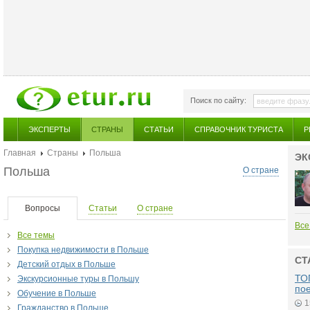
Поиск по сайту:
ЭКСПЕРТЫ
СТРАНЫ
СТАТЬИ
СПРАВОЧНИК ТУРИСТА
Р
Главная
Страны
Польша
ЭК
Польша
О стране
Вопросы
Статьи
О стране
Все
Все темы
Покупка недвижимости в Польше
СТ
Детский отдых в Польше
ТОП
Экскурсионные туры в Польшу
по
Обучение в Польше
1
Гражданство в Польше