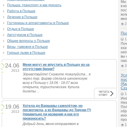
Мы 
Польша: транспорт и как доехать
в к
пос
Работа в Польше
кол
Лечение в Польше
мно
Гостиницы и аппартаменты в Польше
2
Отдых в Польше
Пол
Автотуризм в Польше
1
Общие вопросы о Польше
Поч
Визы, таможня в Польше
еха
неп
Горные лыжи в Польше
вы 
ска
24.06
Меня могут не впустить в Польшу из-за
3
отсутствия брони?
2013
Здравствуйте! Скажите пожалуйста... я
Ус
через тур. фирму сделала шенгенскую
по
визу в Польшу с 18.06 - 18.07 виза
(Ка
открыта, туристическая. Купила
Cz
билеты ...
читать
1
ответ
Ино
Нео
19.06
Хотела до Варшавы самолётом, но
Пол
посмотрела, а из Варшавы до Торуни (?)
обр
2013
(правильно ли название и как его
ино
произносить?
про
Добрый день, меня отправляют в
1