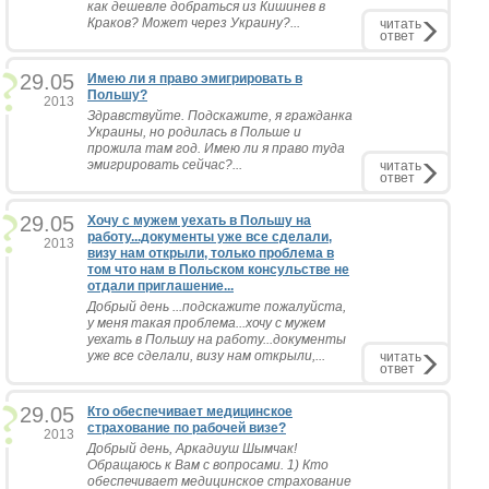
как дешевле добраться из Кишинев в
Краков? Может через Украину?...
читать
ответ
29.05
Имею ли я право эмигрировать в
Польшу?
2013
Здравствуйте. Подскажите, я гражданка
Украины, но родилась в Польше и
прожила там год. Имею ли я право туда
эмигрировать сейчас?...
читать
ответ
29.05
Хочу с мужем уехать в Польшу на
работу...документы уже все сделали,
2013
визу нам открыли, только проблема в
том что нам в Польском консульстве не
отдали приглашение...
Добрый день ...подскажите пожалуйста,
у меня такая проблема...хочу с мужем
уехать в Польшу на работу...документы
уже все сделали, визу нам открыли,...
читать
ответ
29.05
Кто обеспечивает медицинское
страхование по рабочей визе?
2013
Добрый день, Аркадиуш Шымчак!
Обращаюсь к Вам с вопросами. 1) Кто
обеспечивает медицинское страхование