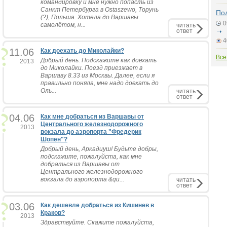
командировку и мне нужно попасть из
Санкт Петербурга в Ostaszewo, Торунь
По
(?), Польша. Хотела до Варшавы
0
самолётом, н...
читать
ответ
4
11.06
Как доехать до Миколайки?
Все
Добрый день. Подскажите как доехать
2013
до Миколайки. Поезд приезжает в
Варшаву 8.33 из Москвы. Далее, если я
правильно поняла, мне надо доехать до
Оль...
читать
ответ
04.06
Как мне добраться из Варшавы от
Центрального железнодорожного
2013
вокзала до аэропорта "Фредерик
Шопен"?
Добрый день, Аркадиуш! Будьте добры,
подскажите, пожалуйста, как мне
добраться из Варшавы от
Центрального железнодорожного
вокзала до аэропорта &qu...
читать
ответ
03.06
Как дешевле добраться из Кишинев в
Краков?
2013
Здравствуйте. Скажите пожалуйста,