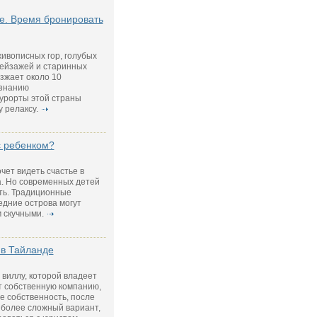
е. Время бронировать
ивописных гор, голубых
пейзажей и старинных
зжает около 10
изнанию
урорты этой страны
 релаксу.
с ребенком?
чет видеть счастье в
а. Но современных детей
ть. Традиционные
едние острова могут
 скучными.
 в Тайланде
виллу, которой владеет
т собственную компанию,
е собственность, после
 более сложный вариант,