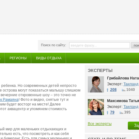
Поиск по сайту:
пои
А
РЕГИОНЫ
ВИДЫ ОТДЫХА
ЭКСПЕРТЫ
Грибайлова Нат
Эксперт:
Таиланд
о ребенка. Но современных детей непросто
208
1040
е острова могут показаться малышу слишком
 вечерние откровенные шоу – это точно не
рк Рамаяна
! Фото и видео, снятые тут и
Максимова Тать
ким будет восторг на месте! Далее
Эксперт:
Таиланд
этот аквацентр и упомянем стоимость
79
395
Все эксперты
За
ный мир для маленьких отдыхающих и
льно есть, что посмотреть и как себя
 и бумеранг. Есть для самых маленьких и