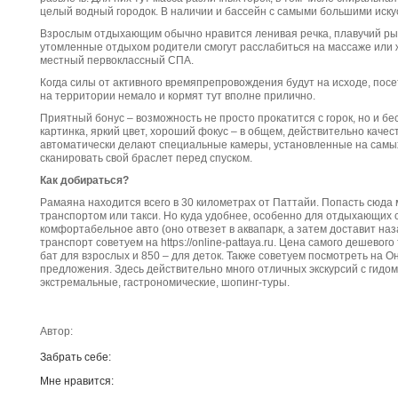
целый водный городок. В наличии и бассейн с самыми большими иск
Взрослым отдыхающим обычно нравится ленивая речка, плавучий рыно
утомленные отдыхом родители смогут расслабиться на массаже или 
местный первоклассный СПА.
Когда силы от активного времяпрепровождения будут на исходе, посет
на территории немало и кормят тут вполне прилично.
Приятный бонус – возможность не просто прокатится с горок, но и бе
картинка, яркий цвет, хороший фокус – в общем, действительно каче
автоматически делают специальные камеры, установленные на самых
сканировать свой браслет перед спуском.
Как добираться?
Рамаяна находится всего в 30 километрах от Паттайи. Попасть сюд
транспортом или такси. Но куда удобнее, особенно для отдыхающих с
комфортабельное авто (оно отвезет в аквапарк, а затем доставит наза
транспорт советуем на https://online-pattaya.ru. Цена самого дешевог
бат для взрослых и 850 – для деток. Также советуем посмотреть на 
предложения. Здесь действительно много отличных экскурсий с гидом 
экстремальные, гастрономические, шопинг-туры.
Автор:
Забрать себе:
Мне нравится: