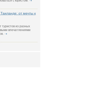
роваться с юристом.
Таиланде: от мечты к
т туристов из разных
новыми впечатлениями
ов.