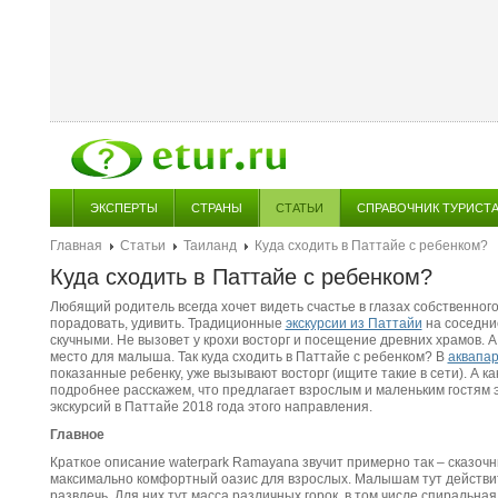
ЭКСПЕРТЫ
СТРАНЫ
СТАТЬИ
СПРАВОЧНИК ТУРИСТ
Главная
Статьи
Таиланд
Куда сходить в Паттайе с ребенком?
Куда сходить в Паттайе с ребенком?
Любящий родитель всегда хочет видеть счастье в глазах собственног
порадовать, удивить. Традиционные
экскурсии из Паттайи
на соседни
скучными. Не вызовет у крохи восторг и посещение древних храмов. А
место для малыша. Так куда сходить в Паттайе с ребенком? В
аквапа
показанные ребенку, уже вызывают восторг (ищите такие в сети). А ка
подробнее расскажем, что предлагает взрослым и маленьким гостям 
экскурсий в Паттайе 2018 года этого направления.
Главное
Краткое описание waterpark Ramayana звучит примерно так – сказоч
максимально комфортный оазис для взрослых. Малышам тут действите
развлечь. Для них тут масса различных горок, в том числе спиральная