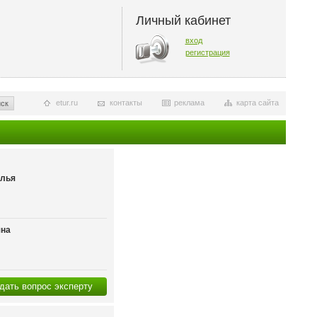
Личный кабинет
вход
регистрация
etur.ru
контакты
реклама
карта сайта
ск
алья
яна
дать вопрос эксперту