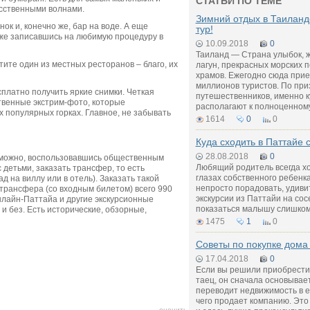
СТАТЬИ ПО ТЕМЕ
усственными волнами.
Зимний отдых в Таиланд
к и, конечно же, бар на воде. А еще
тур!
же записавшись на любимую процедуру в
10.09.2018
0
Таиланд — Страна улыбок, ж
ите один из местных ресторанов – благо, их
лагун, прекрасных морских 
храмов. Ежегодно сюда прие
миллионов туристов. По пр
сплатно получить яркие снимки. Четкая
путешественников, именно к
ственные экстрим-фото, которые
располагают к полноценному
 популярных горках. Главное, не забывать
1614
0
0
Куда сходить в Паттайе 
28.08.2018
0
а можно, воспользовавшись общественным
Любящий родитель всегда хо
 детьми, заказать трансфер, то есть
глазах собственного ребенк
д на виллу или в отель). Заказать такой
непросто порадовать, удиви
о трансфера (со входным билетом) всего 990
экскурсии из Паттайи на сос
Онлайн-Паттайа и другие экскурсионные
показаться малышу слишком
и без. Есть исторические, обзорные,
1475
1
0
Советы по покупке дома
17.04.2018
0
Если вы решили приобрести 
таец, он сначала основывае
переводит недвижимость в е
чего продает компанию. Это
оценить