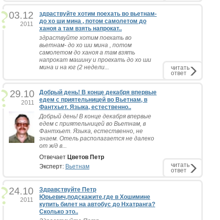
03.12
здраствуйте хотим поехать во вьетнам-
до хо ши мина , потом самолетом до
2011
ханоя а там взять напрокат..
здраствуйте хотим поехать во
вьетнам- до хо ши мина , потом
самолетом до ханоя а там взять
напрокат машину и проехать до хо ши
мина и на юг (2 недели...
читать
ответ
29.10
Добрый день! В конце декабря впервые
едем с приятельницей во Вьетнам, в
2011
Фантхьет. Языка, естественно..
Добрый день! В конце декабря впервые
едем с приятельницей во Вьетнам, в
Фантхьет. Языка, естественно, не
знаем. Отель располагается не далеко
от ж/д в...
Отвечает
Цветов Петр
читать
Эксперт:
Вьетнам
ответ
24.10
Здравствуйте Петр
Юрьевич,подскажите,где в Хошимине
2011
купить билет на автобус до Нхатранга?
Сколько это..