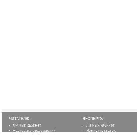
ЧИТАТЕЛЮ:
ЭКСПЕРТУ:
Личный кабинет
Личный кабинет
Настройка уведомлений
Написать статью
Написать статью
Как стать экспертом