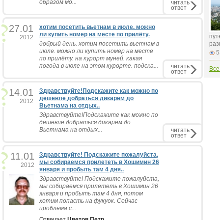
образом мо...
читать
ответ
27.01
хотим посетить вьетнам в июле. можно
ли купить номер на месте по прилёту.
пут
2012
добрый день. хотим посетить вьетнам в
раз
июле. можно ли купить номер на месте
5
по прилёту. на курорт муней. какая
погода в июле на этом курорте. подска...
читать
Все
ответ
14.01
Здравствуйте!Подскажите как можно по
дешевле добраться дикарем до
2012
Вьетнама на отдых..
Здравствуйте!Подскажите как можно по
дешевле добраться дикарем до
Вьетнама на отдых...
читать
ответ
11.01
Здравствуйте! Подскажите пожалуйста,
мы собираемся прилететь в Хошимин 26
2012
января и пробыть там 4 дня..
Здравствуйте! Подскажите пожалуйста,
мы собираемся прилететь в Хошимин 26
января и пробыть там 4 дня, потом
хотим попасть на фукуок. Сейчас
проблема с...
Отвечает
Цветов Петр