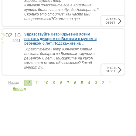
Здравствуйте Петр
Юрьевич,подскажите,где в Хошимине
купить билет на автобус до Нхатранга?
Сколько это стоит?И как часто ини
отправляются?Сколько по вре...
читать
ответ
02.10
Здравствуйте Петр Юрьевич! Хотим
поехать дикарем во Вьетнам с мужем и
2011
ребенком 6 лет. Подскажите на ..
Здравствуйте Петр Юрьевич! Хотим
поехать дикарем во Вьетнам с мужем и
ребенком 6 лет. Подскажите на каком
языке там можно объясняться? Какой
курорт лу...
читать
ответ
Назад
12
11
10
9
8
7
6
5
4
3
2
1
Вперед