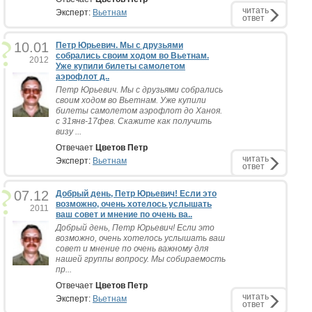
читать
Эксперт:
Вьетнам
ответ
10.01
Петр Юрьевич. Мы с друзьями
собрались своим ходом во Вьетнам.
2012
Уже купили билеты самолетом
аэрофлот д..
Петр Юрьевич. Мы с друзьями собрались
своим ходом во Вьетнам. Уже купили
билеты самолетом аэрофлот до Ханоя.
с 31янв-17фев. Скажите как получить
визу ...
Отвечает
Цветов Петр
читать
Эксперт:
Вьетнам
ответ
07.12
Добрый день, Петр Юрьевич! Если это
возможно, очень хотелось услышать
2011
ваш совет и мнение по очень ва..
Добрый день, Петр Юрьевич! Если это
возможно, очень хотелось услышать ваш
совет и мнение по очень важному для
нашей группы вопросу. Мы собираемость
пр...
Отвечает
Цветов Петр
читать
Эксперт:
Вьетнам
ответ