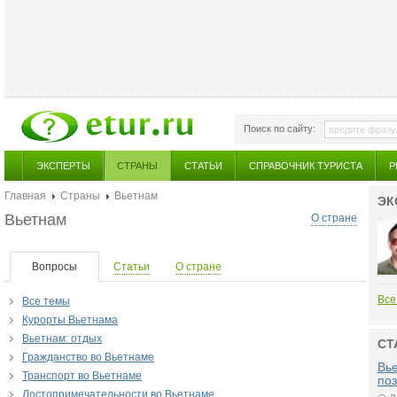
Поиск по сайту:
ЭКСПЕРТЫ
СТРАНЫ
СТАТЬИ
СПРАВОЧНИК ТУРИСТА
Р
Главная
Страны
Вьетнам
ЭК
Вьетнам
О стране
Вопросы
Статьи
О стране
Все
Все темы
Курорты Вьетнама
Вьетнам: отдых
СТ
Гражданство во Вьетнаме
Вье
Транспорт во Вьетнаме
поз
Достопримечательности во Вьетнаме