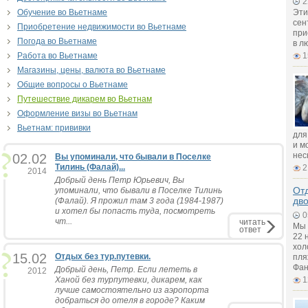
2
Обучение во Вьетнаме
Эти
сен
Приобретение недвижимости во Вьетнаме
при
Погода во Вьетнаме
в л
Работа во Вьетнаме
1
Магазины, цены, валюта во Вьетнаме
Общие вопросы о Вьетнаме
Путешествие дикарем во Вьетнам
Оформление визы во Вьетнам
Вьетнам: прививки
для
и м
нес
02.02
Вы упоминали, что бывали в Поселке
Тилинь (Фалай)...
2
2014
Добрый день Петр Юрьевич, Вы
Отд
упоминали, что бывали в Поселке Тилинь
дв
(Фалай). Я прожил там 3 года (1984-1987)
и хотел бы попасть туда, посмотреть
0
чт...
читать
Мы 
ответ
22 
хол
15.02
Отдых без тур.путевки.
пля
Фан
Добрый день, Петр. Если лететь в
2012
Ханой без турпутевки, дикарем, как
1
лучше самостоятельно из аэропорта
добраться до отеля в городе? Каким