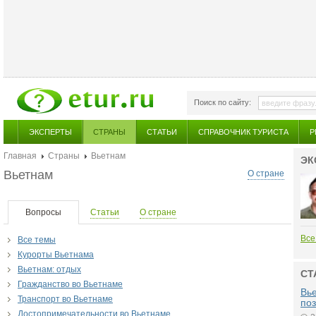
Поиск по сайту:
ЭКСПЕРТЫ
СТРАНЫ
СТАТЬИ
СПРАВОЧНИК ТУРИСТА
Р
Главная
Страны
Вьетнам
ЭК
Вьетнам
О стране
Вопросы
Статьи
О стране
Все
Все темы
Курорты Вьетнама
Вьетнам: отдых
СТ
Гражданство во Вьетнаме
Вье
Транспорт во Вьетнаме
поз
Достопримечательности во Вьетнаме