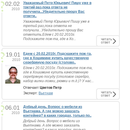
02.02
Уважаемый Петр Юрьевич! Пишу уже в
третий раз,пока ответа не
2010
получила...Убедительно прошу Вас
ответи..
Уважаемый Петр Юрьевич! Пишу уже в
третий раз,пока ответа не
получила...Убедительно прошу Вас
ответить.Едем с 20.02.2010г.
Подскажите пож-та, где в Хо...
читать
ответ
19.01
Едем с 20.02.2010г. Подскажите пож-та,
где в Хошимине купить качественную
2010
серебряную посуду (столово..
Едем с 20.02.2010г. Подскажите пож-та,
где в Хошимине купить качественную
серебряную посуду (столовое серебро,
набор вилки-ложки, рюмки и т.д.)? У нас...
Отвечает
Цветов Петр
читать
Эксперт:
Вьетнам
ответ
06.01
Добрый день. Вопрос о мебели из
Вьетнама. А где можно заказать
2010
контейнер? в каких городах, только по..
Добрый день. Вопрос о мебели из
Вьетнама. А где можно заказать
контейнер? в каких городах, только