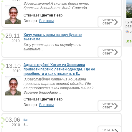
Здравствуйте! А сколько денег нужно
брать на двенадцать дней. Спасибо....
Отвечает
Цветов Петр
читать
Эксперт:
Вьетнам
пут
ответ
раз
5
29.11
Хочу узнать цены на ноутбуки во
вьетнаме..
2010
Все
Хочу узнать цены на ноутбуки во
вьетнаме...
читать
ответ
13.10
Здравствуйте! Хотим из Хошемина
привезти партию летней одежды. Где ее
2010
приобрести и как отправить в К..
Здравствуйте! Хотим из Хошемина
привезти партию летней одежды. Где
ее приобрести и как отправить в Киев?
Заранее благодарю....
Отвечает
Цветов Петр
читать
Эксперт:
Вьетнам
ответ
03.06
a..
a...
2010
читать