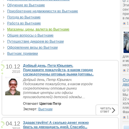
2
Обучение во Вьетнаме
Эти
сен
Приобретение недвижимости во Вьетнаме
при
Погода во Вьетнаме
в л
Работа во Вьетнаме
1
Магазины, цены, валюта во Вьетнаме
Общие вопросы о Вьетнаме
Путешествие дикарем во Вьетнам
Оформление визы во Вьетнам
Вьетнам: прививки
для
и м
нес
10.12
Добрый день, Петр Юрьевич.
Подскажите пожалуйста, в каком городе
2
2010
сосредоточены оптовые рынки (оптовы..
Отд
Добрый день, Петр Юрьевич.
дв
Подскажите пожалуйста, в каком городе
сосредоточены оптовые рынки
0
(оптовые центры или офисы
Мы 
производителей) детской одежды....
22 
хол
Отвечает
Цветов Петр
пля
читать
Эксперт:
Вьетнам
ответ
Фан
1
04.12
Здравствуйте! А сколько денег нужно
брать на двенадцать дней. Спасибо...
2010