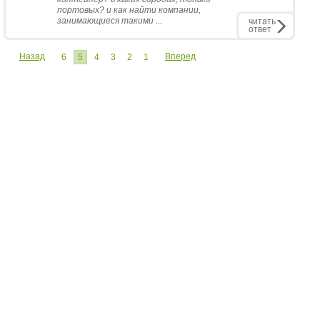
портовых? и как найти компании,
занимающиеся такими ...
читать
ответ
Назад
Вперед
6
5
4
3
2
1