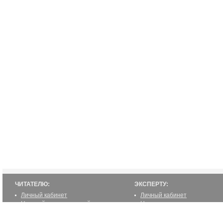
ЧИТАТЕЛЮ:
ЭКСПЕРТУ:
Личный кабинет
Личный кабинет
Настройка уведомлений
Написать статью
Написать статью
Как стать экспертом
Преимущества