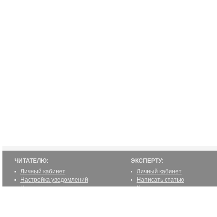
ЧИТАТЕЛЮ:
ЭКСПЕРТУ:
Личный кабинет
Личный кабинет
Настройка уведомлений
Написать статью
Написать статью
Как стать экспертом
Преимущества
Реклама