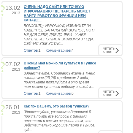
13.02
ОЧЕНЬ НАДО САЙТ ИЛИ ТОЧНУЮ
ИНФОРМАЦИЮ ГДЕ ПАРЕНЬ МОЖЕТ
2013
НАЙТИ РАБОТУ ВО ФРАНЦИИ ИЛИ
КАНАДЕ...
BONJOUR)) VERONIKA)) ИЗВИНИТЕ ЗА
НАВЕРНОЕ БАНАЛЬНЫЙ ВОПРОС, НО Я
НЕ ДЛЯ СЕБЯ, ДЛЯ ДОЧЕРИ - У НЕЕ
ПАРЕНЬ ИЗ ТУНИСА .ЗНАКОМЫ 3 ГОДА.
СЕЙЧАС УЖЕ УСТАЛ...
читать
Ответов:
1
Комментариев:
4
ответ
07.02
В конце мая можно ли купаться в Тунисе
ребенку?
2013
Здравствуйте. Собираюсь ехать в Тунис
в конце мая (25,26) с ребенком 2 года,
подскажите пожалуйста в это время
там можно купаться ребенку и какой к...
читать
Ответов:
1
Комментариев:
0
ответ
26.01
Как по- Вашему, это развод тунисца?
Здравствуйте, уважаемая Вероника! Я
2013
прочла почти все вопросы с Вашими
ответами и весьма огорчена тем, что
действительно хорошие парни в Тунисе,
суд...