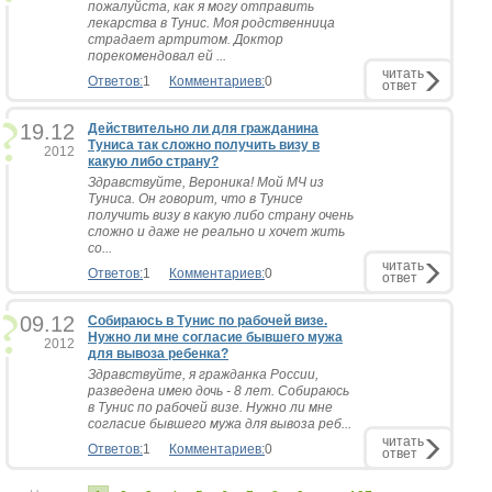
пожалуйста, как я могу отправить
лекарства в Тунис. Моя родственница
страдает артритом. Доктор
порекомендовал ей ...
читать
Ответов:
1
Комментариев:
0
ответ
19.12
Действительно ли для гражданина
Туниса так сложно получить визу в
2012
какую либо страну?
Здравствуйте, Вероника! Мой МЧ из
Туниса. Он говорит, что в Тунисе
получить визу в какую либо страну очень
сложно и даже не реально и хочет жить
со...
читать
Ответов:
1
Комментариев:
0
ответ
09.12
Собираюсь в Тунис по рабочей визе.
Нужно ли мне согласие бывшего мужа
2012
для вывоза ребенка?
Здравствуйте, я гражданка России,
разведена имею дочь - 8 лет. Собираюсь
в Тунис по рабочей визе. Нужно ли мне
согласие бывшего мужа для вывоза реб...
читать
Ответов:
1
Комментариев:
0
ответ