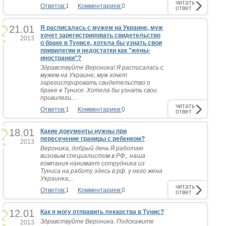
читать
Ответов:
1
Комментариев:
0
ответ
21.01
Я расписалась с мужем на Украине, муж
хочет зарегистрировать свидетельство
2013
о браке в Тунисе, хотела бы узнать свои
привилегии и недостатки как "жены-
иностранки"?
Здравствуйте Вероника! Я расписалась с
мужем на Украине, муж хочет
зарегистрировать свидетельство о
браке в Тунисе. Хотела бы узнать свои
привилеги...
читать
Ответов:
1
Комментариев:
0
ответ
18.01
Какие документы нужны при
пересечение границы с ребенком?
2013
Вероника, добрый день Я работаю
визовым специалистом в РФ,. наша
компания нанимает сотрудника из
Туниса на работу здесь в рф. у него жена
Украинка,...
читать
Ответов:
1
Комментариев:
0
ответ
12.01
Как я могу отправить лекарства в Тунис?
Здравствуйте Вероника. Подскажите
2013