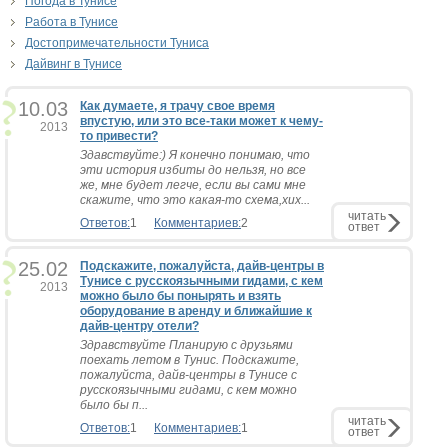
Погода в Тунисе
Работа в Тунисе
Достопримечательности Туниса
Дайвинг в Тунисе
10.03
Как думаете, я трачу свое время
впустую, или это все-таки может к чему-
2013
то привести?
Здавствуйте:) Я конечно понимаю, что
эти история избиты до нельзя, но все
же, мне будет легче, если вы сами мне
скажите, что это какая-то схема,хих...
читать
Ответов:
1
Комментариев:
2
ответ
25.02
Подскажите, пожалуйста, дайв-центры в
Тунисе с русскоязычными гидами, с кем
2013
можно было бы понырять и взять
оборудование в аренду и ближайшие к
дайв-центру отели?
Здравствуйте Планирую с друзьями
поехать летом в Тунис. Подскажите,
пожалуйста, дайв-центры в Тунисе с
русскоязычными гидами, с кем можно
было бы п...
читать
Ответов:
1
Комментариев:
1
ответ