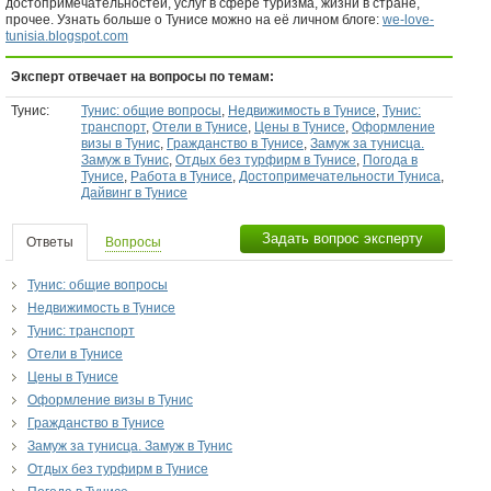
достопримечательностей, услуг в сфере туризма, жизни в стране,
прочее. Узнать больше о Тунисе можно на её личном блоге:
we-love-
tunisia.blogspot.com
Эксперт отвечает на вопросы по темам:
Тунис:
Тунис: общие вопросы
,
Недвижимость в Тунисе
,
Тунис:
транспорт
,
Отели в Тунисе
,
Цены в Тунисе
,
Оформление
визы в Тунис
,
Гражданство в Тунисе
,
Замуж за тунисца.
Замуж в Тунис
,
Отдых без турфирм в Тунисе
,
Погода в
Тунисе
,
Работа в Тунисе
,
Достопримечательности Туниса
,
Дайвинг в Тунисе
Задать вопрос эксперту
Ответы
Вопросы
Тунис: общие вопросы
Недвижимость в Тунисе
Тунис: транспорт
Отели в Тунисе
Цены в Тунисе
Оформление визы в Тунис
Гражданство в Тунисе
Замуж за тунисца. Замуж в Тунис
Отдых без турфирм в Тунисе