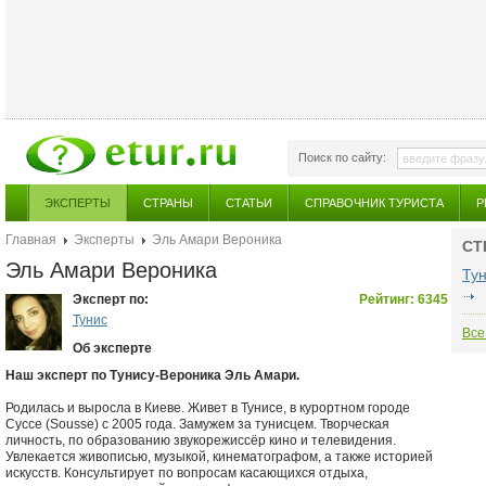
Поиск по сайту:
ЭКСПЕРТЫ
СТРАНЫ
СТАТЬИ
СПРАВОЧНИК ТУРИСТА
Р
Главная
Эксперты
Эль Амари Вероника
СТ
Эль Амари Вероника
Ту
Эксперт по:
Рейтинг: 6345
Тунис
Все
Об эксперте
Наш эксперт по Тунису-Вероника Эль Амари.
Родилась и выросла в Киеве. Живет в Тунисе, в курортном городе
Суссе (Sousse) с 2005 года. Замужем за тунисцем. Творческая
личность, по образованию звукорежиссёр кино и телевидения.
Увлекается живописью, музыкой, кинематографом, а также историей
искусств. Консультирует по вопросам касающихся отдыха,