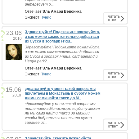
интересует о...
Отвечает
Эль Амари Вероника
читать
Эксперт:
Тунис
ответ
23.06
Здравствуйте! Подскажите пожалуйста,
а как можно самостоятельно добраться
2010
из Сусса в зоопарк Frigu..
Здравствуйте! Подскажите пожалуйста,
а как можно самостоятельно добраться
из Сусса в зоопарк Frigua, carthageland и
Hergla park?...
Отвечает
Эль Амари Вероника
читать
Эксперт:
Тунис
ответ
15.06
здравствуйте у меня такой вопрос мы
прилетаем в Монастырь в суботу можем
2010
ли мы сами найти такси до М..
здравствуйте у меня такой вопрос мы
прилетаем в Монастырь в суботу можем
ли мы сами найти такси до Махдии
чтобы добраться в отель или нужно
заранее ис...
читать
ответ
Здравствуйте, скажите пожалуйста,