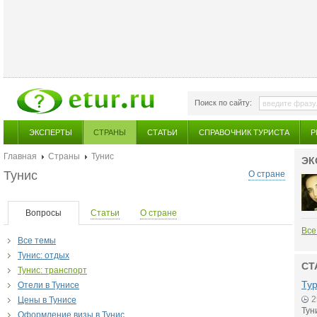
Поиск по сайту:
ЭКСПЕРТЫ
СТРАНЫ
СТАТЬИ
СПРАВОЧНИК ТУРИСТА
Р
Главная
Страны
Тунис
ЭК
Тунис
О стране
Вопросы
Статьи
О стране
Все
Все темы
Тунис: отдых
СТ
Тунис: транспорт
Тур
Отели в Тунисе
2
Цены в Тунисе
Тун
Оформление визы в Тунис