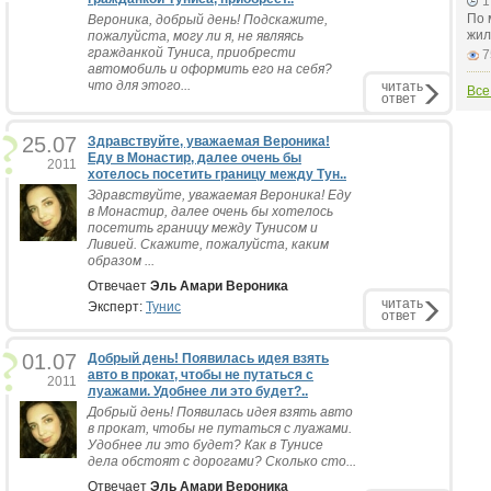
1
По 
Вероника, добрый день! Подскажите,
жил
пожалуйста, могу ли я, не являясь
гражданкой Туниса, приобрести
7
автомобиль и оформить его на себя?
что для этого...
читать
Все
ответ
25.07
Здравствуйте, уважаемая Вероника!
Еду в Монастир, далее очень бы
2011
хотелось посетить границу между Тун..
Здравствуйте, уважаемая Вероника! Еду
в Монастир, далее очень бы хотелось
посетить границу между Тунисом и
Ливией. Скажите, пожалуйста, каким
образом ...
Отвечает
Эль Амари Вероника
читать
Эксперт:
Тунис
ответ
01.07
Добрый день! Появилась идея взять
авто в прокат, чтобы не путаться с
2011
луажами. Удобнее ли это будет?..
Добрый день! Появилась идея взять авто
в прокат, чтобы не путаться с луажами.
Удобнее ли это будет? Как в Тунисе
дела обстоят с дорогами? Сколько сто...
Отвечает
Эль Амари Вероника