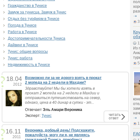
пол
Гражданство в Тунисе
хор
раз
Замуж за тунисца. Замуж в Тунис
Отдых без турфирм в Тунисе
3
Погода в Тунисе
Кру
Работа в Тунисе
обз
Достопримечательности Туниса
1
Дайвинг в Тунисе
Из 
Тунис: общие вопросы
Анк
тур
Тунис: работа
5
Недвижимость в Тунисе
18.04
Возможно ли за не дорого взять в прокат
2 мопеда на 2 недели в Махдии?
2012
Здравствуйте! Мы бы хотели взять в
прокат 2 мопеда на 2 недели в Махдии и
отправиться путешествовать на север,
кон
однако, цена в 40 динар в сутки - эт...
оте
зам
Отвечает
Эль Амари Вероника
нач
читать
Эксперт:
Тунис
ответ
1
16.11
Вероника, добрый день! Подскажите,
FAQ
пожалуйста, могу ли я, не являясь
2011
гражданкой Туниса, приобрест..