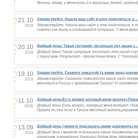
Японии, вдова, у меня есть 2 е взрослых детей, средний 
21.10
Здравствуйте. Нашла ваш сайт и хочу поделиться, а ...
Здравствуйте. Нашла ваш сайт и хочу поделиться, а 
2018
советы как быть в сложившейся ситуации. У меня мужчин
20.10
Добрый день! Такая ситуация: несколько лет назад с...
Добрый день! Такая ситуация: несколько лет назад слу
2018
с тунисцем. Результат - прелестная дочка. С "папашей"
19.10
Здравствуйте. Скажите пожалуйста какие надо докуме.
Здравствуйте. Скажите пожалуйста какие надо докуме
2018
жениться в России с гражданином Туниса? И соответст
11.10
Добрый день!Есть вопрос,который меня волнует.Пожал
Добрый день! Есть вопрос, который меня волнует. П
2018
Правда ли,что если в Тунисе местный житель,управляя
13.09
Добрый день ) можете подсказать какие документы ну.
Добрый день ) можете подсказать какие документы ну
2018
тунисцем, я гражданка Украины) будем брак оформлять в