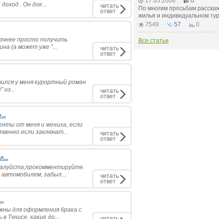
17.05.2008
0
доход . Он док...
читать
По многим просьбам расскаж
ответ
жилья и индивидуальном тур
7549
57
0
точнее просто получить
Все статьи
а (а может уже "...
читать
ответ
чился у меня курортный роман
 из...
читать
ответ
..
нты от меня и жениха, если
венно если заключат...
читать
ответ
...
ожалуйста,прокомментируйте.
 автомобилем, забыл...
читать
ответ
..
жны для оформления брака с
 Тунисе, какие до...
читать