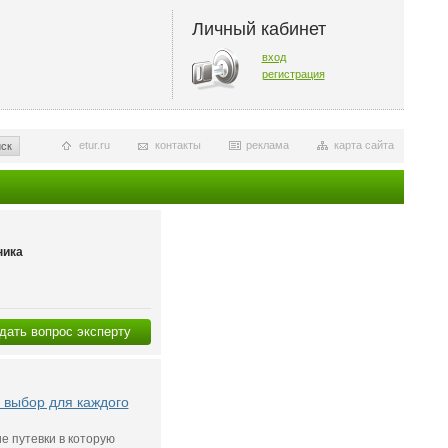
Личный кабинет
вход
регистрация
etur.ru
контакты
реклама
карта сайта
ск
ника
дать вопрос эксперту
 выбор для каждого
ие путевки в которую