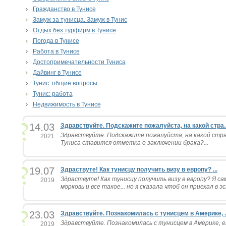
Гражданство в Тунисе
Замуж за тунисца. Замуж в Тунис
Отдых без турфирм в Тунисе
Погода в Тунисе
Работа в Тунисе
Достопримечательности Туниса
Дайвинг в Тунисе
Тунис: общие вопросы
Тунис: работа
Недвижимость в Тунисе
14.03
Здравствуйте. Подскажите пожалуйста, на какой стра..
Здравствуйте. Подскажите пожалуйста, на какой стр
2021
Туниса ставится отметка о заключении брака?...
19.07
Здраствуте! Как тунисцу получить визу в европу? ...
Здраствуте! Как тунисцу получить визу в европу? Я сам
2019
морковь и все такое... но я сказала чтоб он приехал в эс
23.03
Здравствуйте. Познакомилась с тунисцем в Америке, ..
Здравствуйте. Познакомилась с тунисцем в Америке, ем
2019