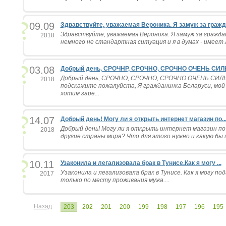
09.09
Здравствуйте, уважаемая Вероника. Я замуж за гражд.
Здравствуйте, уважаемая Вероника. Я замуж за гражда
2018
немного не стандартная ситуация и я в думах - имеет л
03.08
Добрый день, СРОЧНР, СРОЧНО, СРОЧНО ОЧЕНЬ СИЛЬ
Добрый день, СРОЧНО, СРОЧНО, СРОЧНО ОЧЕНЬ С
2018
подскажите пожалуйста, Я гражданинка Беларуси, мой
хотим заре...
14.07
Добрый день! Могу ли я открыть интернет магазин по..
Добрый день! Могу ли я открыть интернет магазин по
2018
другие страны мира? Что для этого нужно и какую бы 
10.11
Узаконила и легализовала брак в Тунисе.Как я могу ...
Узаконила и легализовала брак в Тунисе. Как я могу по
2017
только по месту проживания мужа....
Назад
203
202
201
200
199
198
197
196
195