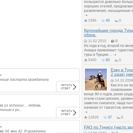
пользуются довольно больши
хороших отелей, предлагаю
развлечения, насыщенные э
3396
45
0
Крупнейшие города Турц
обзор.
11.02.2010
0
Из года в год, второй по вел
Анкара привлекает туристов
туры в Турцию ...
5400
65
0
Езжу в Тун
.
2 раза) уже
анице паспорта гражданина
14.10.200
читать
Как это ни п
ответ
появлением т
конце 90-х годов, резко уху
отели стали грязнее, урове
заметно снизился, чаще пыт
а из эстонии ... любовь
начиная от таксистов, конч
тонию к ро...
читать
ответ
12828
37
0
.
FAQ по Тунису (часто з
у 34, мне 42. Я гражданка