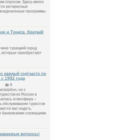
м спросом. Здесь много
тся интересные
кскурсионные программы.
ии и Туниса. Краткий
ичине турецкий город
, которые приобретают
ис каждый год(часто по
 с 1992 года
9
0
рискорбно, но с
уристов из России в
дшилась атмосфера –
нь обслуживания туристов
аются вас надуть,
ая банковскими служащими.
адаваемые вопросы)