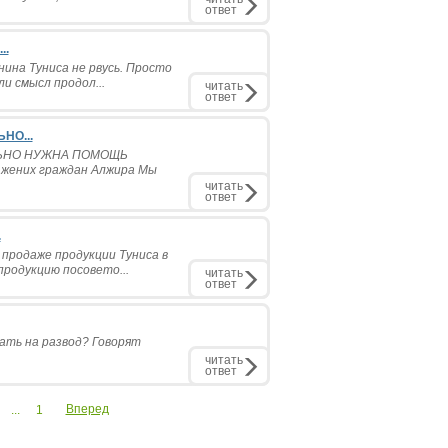
ответ
..
нина Туниса не рвусь. Просто
и смысл продол...
читать
ответ
НО...
ИЛЬНО НУЖНА ПОМОЩЬ
 жених граждан Алжира Мы
читать
ответ
.
 продаже продукции Туниса в
продукцию посовето...
читать
ответ
дать на развод? Говорят
читать
ответ
Вперед
...
1