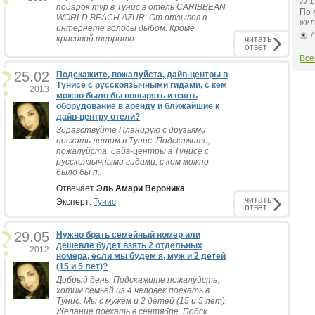
1
подарок тур в Тунис в отель CARIBBEAN
По 
WORLD BEACH AZUR. От отзывов в
жил
интернете волосы дыбом. Кроме
7
красивой террито...
читать
ответ
Все
25.02
Подскажите, пожалуйста, дайв-центры в
Тунисе с русскоязычными гидами, с кем
2013
можно было бы понырять и взять
оборудование в аренду и ближайшие к
дайв-центру отели?
Здравствуйте Планирую с друзьями
поехать летом в Тунис. Подскажите,
пожалуйста, дайв-центры в Тунисе с
русскоязычными гидами, с кем можно
было бы п...
Отвечает
Эль Амари Вероника
читать
Эксперт:
Тунис
ответ
29.05
Нужно брать семейный номер или
дешевле будет взять 2 отдельных
2012
номера, если мы будем я, муж и 2 детей
(15 и 5 лет)?
Добрый день. Подскажите пожалуйста,
хотим семьей из 4 человек поехать в
Тунис. Мы с мужем и 2 детей (15 и 5 лет).
Желание поехать в сентябре. Подск...