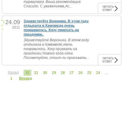
турваучера. Ваша рекомендация.
Спасибо. С уважениема,Ас...
читать
ответ
24.09
Здравствуйте Вероника. В этом году
отдыхала в Хамомеде,очень
2011
понравилось. Хочу приехать на
праздники..
Здравствуйте Вероника. В этом году
отдыхала в Хамомеде,очень
понравилось. Хочу приехать на
праздники Нового года одна.
Посоветуйте, стоит ли приезжать...
читать
ответ
Назад
32
31
30
29
28
27
26
25
24
...
Вперед
1