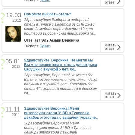
Эксперт:
Тунис
ответ
19.03
Помогите выбрать отель?
Здравствуйте! Выбираем недорогой
2012
отель в Тунисе с вылетом из СПб 13-16
июля. Семейная пара с дочерью 12 лет.
Критерии выбора - 1-ая линия, горки (а...
Отвечает
Эль Амари Вероника
читать
Эксперт:
Тунис
ответ
05.01
Здравствуйте, Вероника! Не могли бы
Вы мне посоветовать отель для отдыха
2012
бабушки с внучкой 5 лет. Хо..
Здравствуйте, Вероника! Не могли бы
Вы мне посоветовать отель для отдыха
бабушки с внучкой 5 лет. Хотелось бы
отель 4* с хорошим питанием и детским
кл...
читать
ответ
11.11
Здравствуйте Вероника! Меня
интересуют отели 3* BD в Тунисе на
2011
декабрь этого года с выдачей турвауче..
Здравствуйте Вероника! Меня
интересуют отели 3* BD в Тунисе на
декабрь этого года с выдачей