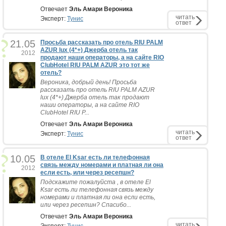
Отвечает
Эль Амари Вероника
читать
Эксперт:
Тунис
ответ
21.05
Просьба рассказать про отель RIU PALM
AZUR lux (4*+) Джерба отель так
2012
продают наши операторы, а на сайте RIO
ClubHotel RIU PALM AZUR это тот же
отель?
Вероника, добрый день! Просьба
рассказать про отель RIU PALM AZUR
lux (4*+) Джерба отель так продают
наши операторы, а на сайте RIO
ClubHotel RIU P...
Отвечает
Эль Амари Вероника
читать
Эксперт:
Тунис
ответ
10.05
В отеле El Ksar есть ли телефонная
связь между номерами и платная ли она
2012
если есть, или через ресепшн?
Подскажите пожалуйста , в отеле El
Ksar есть ли телефонная связь между
номерами и платная ли она если есть,
или через ресепшн? Спасибо...
Отвечает
Эль Амари Вероника
читать