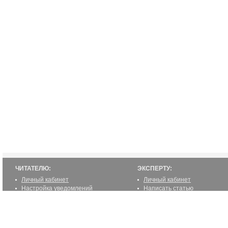
ЧИТАТЕЛЮ:
ЭКСПЕРТУ:
Личный кабинет
Личный кабинет
Настройка уведомлений
Написать статью
Написать статью
Как стать экспертом
Преимущества
Реклама