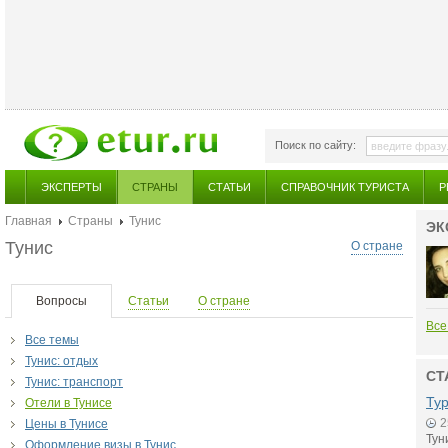
Поиск по сайту:
ЭКСПЕРТЫ
СТРАНЫ
СТАТЬИ
СПРАВОЧНИК ТУРИСТА
Р
Главная
Страны
Тунис
ЭК
Тунис
О стране
Вопросы
Статьи
О стране
Все
Все темы
Тунис: отдых
СТ
Тунис: транспорт
Тур
Отели в Тунисе
2
Цены в Тунисе
Тун
Оформление визы в Тунис