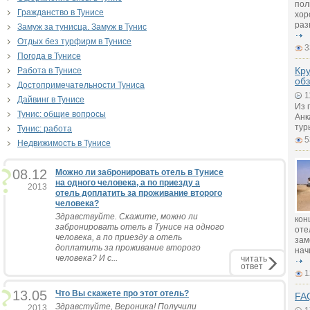
пол
Гражданство в Тунисе
хор
раз
Замуж за тунисца. Замуж в Тунис
Отдых без турфирм в Тунисе
3
Погода в Тунисе
Кру
Работа в Тунисе
обз
Достопримечательности Туниса
1
Дайвинг в Тунисе
Из 
Тунис: общие вопросы
Анк
тур
Тунис: работа
5
Недвижимость в Тунисе
08.12
Можно ли забронировать отель в Тунисе
на одного человека, а по приезду а
2013
отель доплатить за проживание второго
человека?
Здравствуйте. Скажите, можно ли
кон
забронировать отель в Тунисе на одного
оте
человека, а по приезду а отель
зам
доплатить за проживание второго
нач
человека? И с...
читать
ответ
1
13.05
Что Вы скажете про этот отель?
FAQ
Здравстуйте, Вероника! Получили
2013