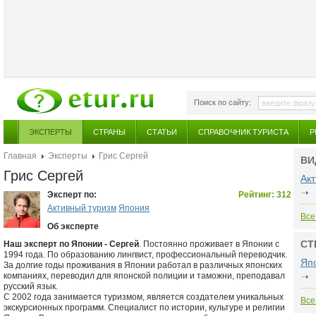
Поиск по сайту:
ЭКСПЕРТЫ
СТРАНЫ
СТАТЬИ
СПРАВОЧНИК ТУРИСТА
Р
Главная
Эксперты
Грис Сергей
ВИ
Грис Сергей
Ак
Эксперт по:
Рейтинг: 312
Активный туризм
Япония
Все
Об эксперте
СТ
Наш эксперт по Японии - Сергей
. Постоянно проживает в Японии с
1994 года. По образованию лингвист, профессиональный переводчик.
Яп
За долгие годы проживания в Японии работал в различных японских
компаниях, переводил для японской полиции и таможни, преподавал
русский язык.
С 2002 года занимается туризмом, является создателем уникальных
Все
экскурсионных программ. Специалист по истории, культуре и религии