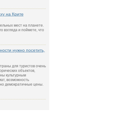
ыху на Крите
тельных мест на планете.
го взгляда и поймете, что
ности нужно посетить,
траны для туристов очень
орических объектов,
аны культурным
ат, возможность
чно демократичные цены.