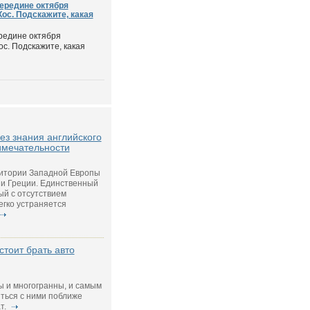
середине октября
ос. Подскажите, какая
ередине октября
с. Подскажите, какая
без знания английского
имечательности
ритории Западной Европы
ии Греции. Единственный
ый с отсутствием
егко устраняется
стоит брать авто
ы и многогранны, и самым
ться с ними поближе
т.