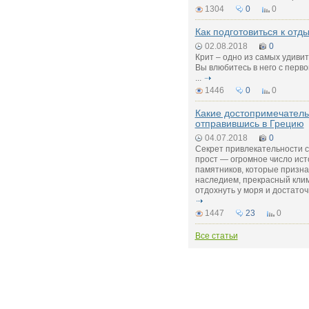
1304
0
0
Как подготовиться к отд
02.08.2018
0
Крит – одно из самых удиви
Вы влюбитесь в него с перво
...
1446
0
0
Какие достопримечатель
отправившись в Грецию
04.07.2018
0
Секрет привлекательности с
прост — огромное число ист
памятников, которые призн
наследием, прекрасный клим
отдохнуть у моря и достато
1447
23
0
Все статьи