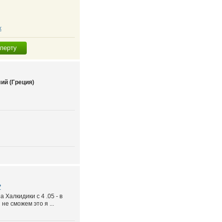
х
сперту
ий (Греция)
?
 Халкидики с 4 .05 - в
не сможем это я ...