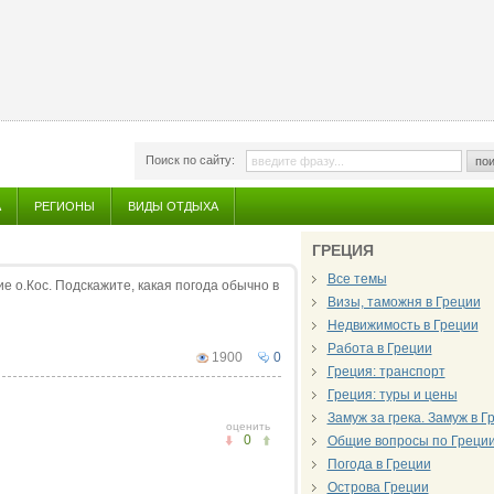
Поиск по сайту:
пои
А
РЕГИОНЫ
ВИДЫ ОТДЫХА
ГРЕЦИЯ
Все темы
 о.Кос. Подскажите, какая погода обычно в
Визы, таможня в Греции
Недвижимость в Греции
Работа в Греции
1900
0
Греция: транспорт
Греция: туры и цены
Замуж за грека. Замуж в 
оценить
0
Общие вопросы по Греци
Погода в Греции
Острова Греции