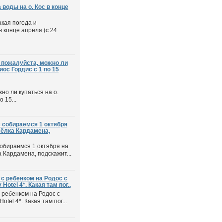
 воды на о. Кос в конце
кая погода и
в конце апреля (с 24
 пожалуйста, можно ли
иос Гордис с 1 по 15
но ли купаться на о.
 15...
 собираемся 1 октября
осёлка Кардамена,
обираемся 1 октября на
ка Кардамена, подскажит...
с ребенком на Родос с
 Hotel 4*. Какая там пог..
 ребенком на Родос с
Hotel 4*. Какая там пог...