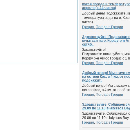
какая погода и температура
апреля (с 24 числа)
Добрый день! Подскажите, ка
температура воды на о. Кос 
числа)...
Греция
,
Погода в Греции
Здравствуйте! Подскажите
купаться на о. Корфу р-н Аг
октяб..
Здравствуйте!
Подскажите пожалуйста, мож
Корфу р-н Агиос Гордис с 1 по
Греция
,
Погода в Греции
Добрый вечер! Мы с мужем
на остров Кос, в 4 км. от п
подскажит..
Добрый вечер! Мы с мужем с
остров Кос, в 4 км. от посёл
Греция
,
Погода в Греции
Здравствуйте. Собираемся 
29.09 по 11.10 в Ialyssos Bay
Здравствуйте. Собираемся с
29.09 по 11.10 в Ialyssos Bay 
Греция
,
Погода в Греции