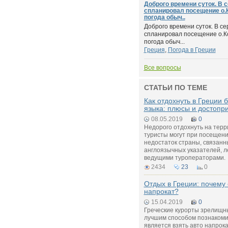
Доброго времени суток. В 
спланировал посещение о.К
погода обыч..
Доброго времени суток. В с
спланировал посещение о.Ко
погода обыч...
Греция
,
Погода в Греции
Все вопросы
СТАТЬИ ПО ТЕМЕ
Как отдохнуть в Греции 
языка: плюсы и достопр
08.05.2019
0
Недорого отдохнуть на тер
туристы могут при посещен
недостаток страны, связанн
англоязычных указателей, л
ведущими туроператорами.
2434
23
0
Отдых в Греции: почему 
напрокат?
15.04.2019
0
Греческие курорты зрелищн
лучшим способом познакоми
является взять авто напрока