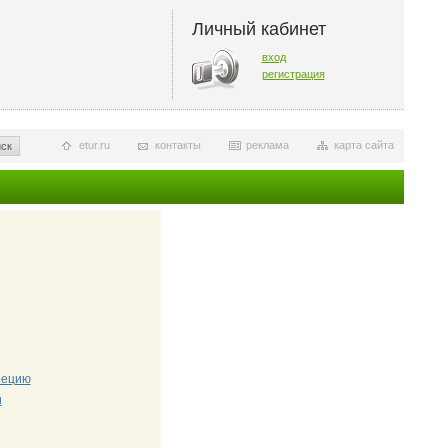
Личный кабинет
вход
регистрация
etur.ru
контакты
реклама
карта сайта
ск
Грецию
и