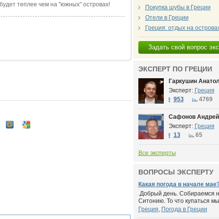
будет теплее чем на "южных" островах!
Покупка шубы в Греции
Отели в Греции
Греция: отдых на острова
Задать свой вопрос эк
ЭКСПЕРТ ПО ГРЕЦИИ
Гаркушин Анатол
Эксперт:
Греция
953
4769
Сафонов Андрей
Эксперт:
Греция
13
65
Все эксперты
ВОПРОСЫ ЭКСПЕРТУ
Какая погода в начале мае
.Добрый день. Собираемся на
Ситонию. То что купаться мы 
Греция
,
Погода в Греции