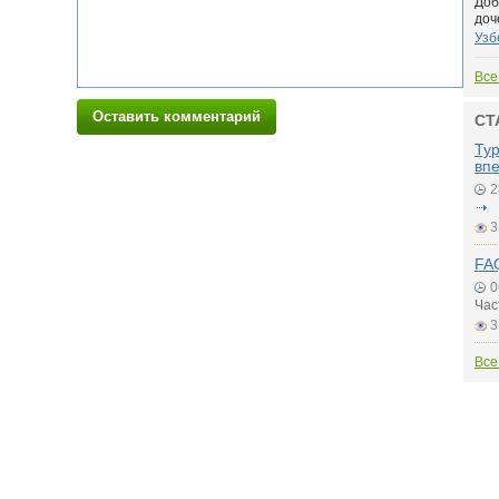
Доб
доч
Узб
Все
Оставить комментарий
СТ
Ту
вп
2
3
FAQ
0
Час
3
Все