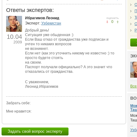
О
Ответы экспертов:
П
Т
Ибрагимов Леонид
оценить
0
Эксперт:
Узбекистан
О
Добрый день!
Р
Ситуация уже обыденная :)
10.04
Если Ваш отказ от гражданства уже подписан и
2009
учтен то никаких вопросов
не возникнет.
Если нет (как это уточнить никому не известно :) то
ЭК
просто будете стоять
на своем.
Паспорт получали официально? А это значит что
отказались от гражданства.
С уважением,
Все
Леонид Ибрагимов
ВО
Забрать себе:
Мож
Таш
Мне нравится:
Мож
Таш
...
Узб
Задать свой вопрос эксперту