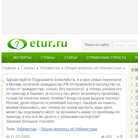
Поиск по сайту:
ЭКСПЕРТЫ
СТРАНЫ
СТАТЬИ
СПРАВОЧНИК ТУРИСТА
Р
Главная
Страны
Узбекистан
Общие вопросы об Узбекистане
УЗ
В
Здравствуйте! Подскажите пожалуйста, я и моя семья переехали
в Москву, получили гражданство РФ (отправляли в посольство уз.
У
отказ от гражданства, только, без паспорта), а теперь узнаем что
М
по приезду в Ташкент (в гости) у нас могут возникнуть проблемы,
П
только не понятно какие, почему? Когда на руки выдали паспорт
России, дали обратно и узбекский паспорт, сказали на память
Т
внукам показывать, вот теперь не знаем как быть, куда идти,
С
может вы подскажите могут ли возникнуть какие то проблемы по
приезду, и что все же делать с узбекским паспортом?
О
Заранее большое спасибо!
Д
Тема:
Узбекистан
–
Общие вопросы об Узбекистане
Ц
П
21.03.2009
433
0