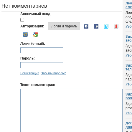
Лео
Нет комментариев
сле
Лео
Анонимный вход:
сле
сле
Авторизация:
Логин и пароль
Узб
Здр
заб.
Логин (e-mail):
Здр
заб
Узб
Пароль:
Здр
тел
Регистрация
Забыли пароль?
Здр
пас
Узб
Текст комментария:
Здр
prob
Здр
pro
Узб
Доб
доч