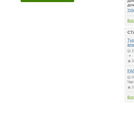
Доб
доч
Узб
Все
СТ
Ту
вп
2
3
FAQ
0
Час
3
Все