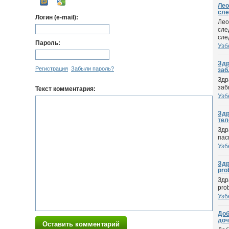
Лео
сле
Логин (e-mail):
Лео
сле
сле
Пароль:
Узб
Здр
Регистрация
Забыли пароль?
заб.
Здр
заб
Текст комментария:
Узб
Здр
тел
Здр
пас
Узб
Здр
prob
Здр
pro
Узб
Доб
доч
Оставить комментарий