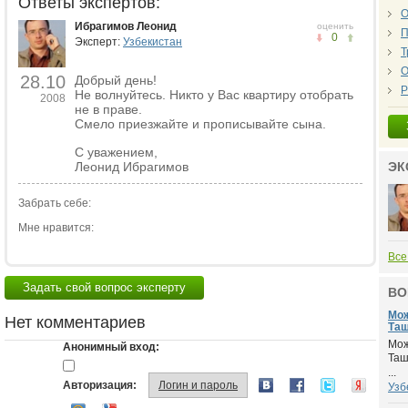
Ответы экспертов:
О
Ибрагимов Леонид
оценить
П
0
Эксперт:
Узбекистан
Т
О
28.10
Добрый день!
Р
Не волнуйтесь. Никто у Вас квартиру отобрать
2008
не в праве.
Смело приезжайте и прописывайте сына.
С уважением,
ЭК
Леонид Ибрагимов
Забрать себе:
Мне нравится:
Все
Задать свой вопрос эксперту
ВО
Мож
Нет комментариев
Таш
Мож
Анонимный вход:
Таш
...
Авторизация:
Логин и пароль
Узб