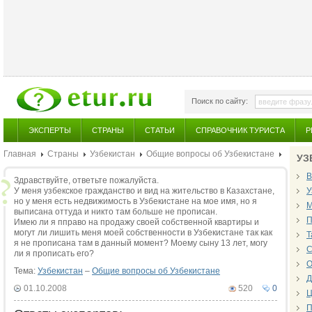
Поиск по сайту:
ЭКСПЕРТЫ
СТРАНЫ
СТАТЬИ
СПРАВОЧНИК ТУРИСТА
Р
Главная
Страны
Узбекистан
Общие вопросы об Узбекистане
УЗ
В
Здравствуйте, ответьте пожалуйста.
У меня узбекское гражданство и вид на жительство в Казахстане,
У
но у меня есть недвижимость в Узбекистане на мое имя, но я
М
выписана оттуда и никто там больше не прописан.
П
Имею ли я пправо на продажу своей собственной квартиры и
могут ли лишить меня моей собственности в Узбекистане так как
Т
я не прописана там в данный момент? Моему сыну 13 лет, могу
С
ли я прописать его?
О
Тема:
Узбекистан
–
Общие вопросы об Узбекистане
Д
01.10.2008
520
0
Ц
П