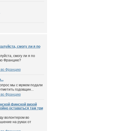
я
алуйста, смогу ли я по
уйста, смогу ли я по
 во Францию?
 во Францию
..
вопрос мы с мужем подали
тметить годовщин...
 во Францию
енской финской визой
ойно оставаться там три
еду волонтером во
ашение на руках от