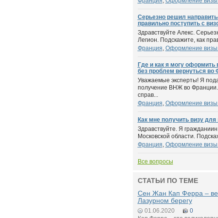
Франция
,
Оформление визы
Серьезно решил направитьс
правильно поступить с виз
Здравствуйте Алекс. Серьез
Легион. Подскажите, как прав
Франция
,
Оформление визы
Где и как я могу оформить 
без проблем вернуться во
Уважаемые эксперты! Я под
получение ВНЖ во Франции.
справ...
Франция
,
Оформление визы
Как мне получить визу для
Здравствуйте. Я гражданиин 
Московской области. Подскаж
Франция
,
Оформление визы
Все вопросы
СТАТЬИ ПО ТЕМЕ
Сен Жан Кап Ферра – в
Лазурном берегу
01.06.2020
0