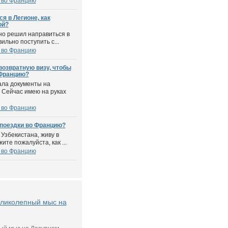
 во Францию
я в Легионе, как
ой?
но решил направиться в
ильно поступить с...
 во Францию
возвратную визу, чтобы
 Францию?
ала документы на
 Сейчас имею на руках
 во Францию
 поездки во Францию?
Узбекистана, живу в
ите пожалуйста, как ...
 во Францию
еликолепный мыс на