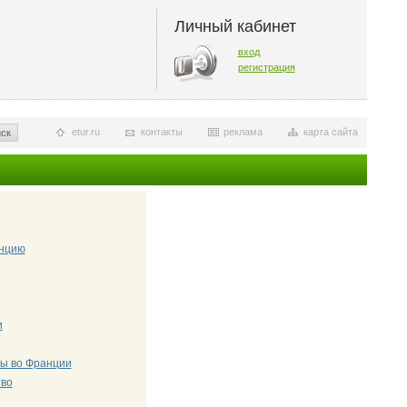
Личный кабинет
вход
регистрация
etur.ru
контакты
реклама
карта сайта
ск
нцию
и
ы во Франции
тво