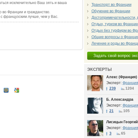
аться исключительно Ваш зять и ваша
Транспорт во Франции
Обучение во Франции
о во Франции и гражданство.
 с французским лучше, чем у Вас.
Достопримечательности, 
Отдых, туризм во Франци
Отдых без турфирм во Фр
Общие вопросы о Франци
Лечение и роды во Франц
Задать свой вопрос эк
ЭКСПЕРТЫ
Алекс (Франция)
Эксперт:
Франци
239
1204
Б. Александра
Эксперт:
Франци
21
105
Лисицын Георгий
Эксперт:
Франци
3
65