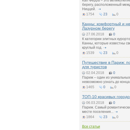
Кап Ферра – это великолеп
берегу, расположенный меж
Ниццей.
1754
23
0
Канны: комфортный и н
Лазурном берегу
27.06.2018
0
К категории элитных курорт
Канны, которые известны св
круглый год.
1539
23
0
Путешествие в Париж: 
для туристов
02.04.2018
0
Париж – один из уникальных
невозможно узнать до конца
1465
0
0
ТОП-10 красивых городо
06.03.2018
0
Париж. Самый романтический
месте поселения...
1864
23
0
Все статьи