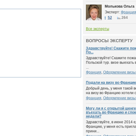
Молькова Ольга
Эксперт:
Франци
52
264
Все эксперты
ВОПРОСЫ ЭКСПЕРТУ
Здравствуйте! Скажите пож
По...
Здравствуйте! Скажите пожал
Польской тур. визе выехать
...
Франция
,
Оформление визы
Подали на визу во Францию.
Добрый день, у меня такой 
на визу во Францию хотели о
Франция
,
Оформление визы
Могу ли я с открытой шенг
въехать во Францию и спок
недели?
Здравствуйте, в июне 2014 
Францию, у меня есть пригл
прини...