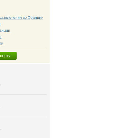
развлечения во Франции
и
анции
и
ии
сперту
я
я
я