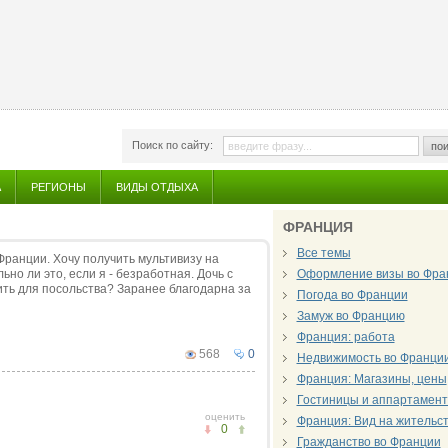
Поиск по сайту:
пои
А
РЕГИОНЫ
ВИДЫ ОТДЫХА
ФРАНЦИЯ
Все темы
Франции. Хочу получить мультивизу на
но ли это, если я - безработная. Дочь с
Оформление визы во Фра
ть для посольства? Заранее благодарна за
Погода во Франции
Замуж во Францию
Франция: работа
568
0
Недвижимость во Франци
Франция: Магазины, цены
Гостиницы и аппартамент
оценить
Франция: Вид на жительс
0
Гражданство во Франции