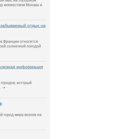
ный мыс на Лазурном
ду княжеством Монако и
езабываемый отдых на
ов Франции относятся
оей солнечной погодой
полезная информация
 городов, который
.
в
 город мира возник на