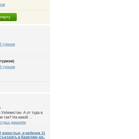
жом
сперту
й туризм
туризм)
й туризм
.
 Узбекистан. А от туда в
 так? На какой ...
отдых дикарём
 взрослых, и ребенок 11
 съездить в Карелию ди..