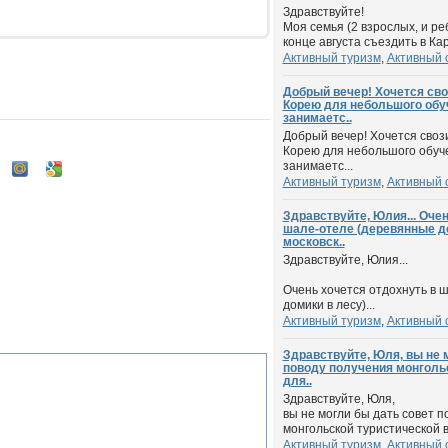
Здравствуйте!
Моя семья (2 взрослых, и ре
конце августа съездить в Кар
Активный туризм
,
Активный 
Добрый вечер! Хочется св
Корею для небольшого обуч
занимаетс..
Добрый вечер! Хочется своз
Корею для небольшого обуче
занимаетс...
Активный туризм
,
Активный 
Здравствуйте, Юлия... Очен
шале-отеле (деревянные до
московск..
Здравствуйте, Юлия...
Очень хочется отдохнуть в 
домики в лесу)...
Активный туризм
,
Активный 
Здравствуйте, Юля, вы не 
поводу получения монголь
для..
Здравствуйте, Юля,
вы не могли бы дать совет п
монгольской туристической ви
Активный туризм
,
Активный 