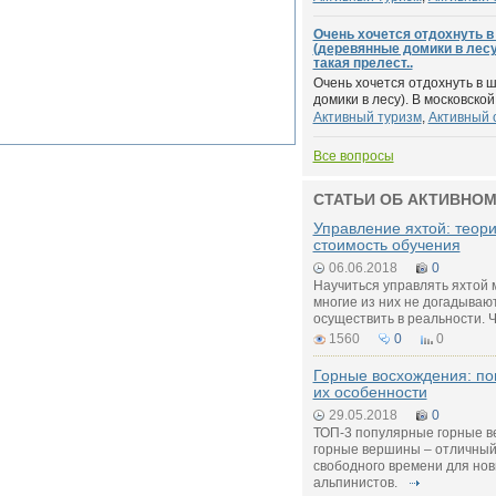
Очень хочется отдохнуть в
(деревянные домики в лесу
такая прелест..
Очень хочется отдохнуть в 
домики в лесу). В московской 
Активный туризм
,
Активный 
Все вопросы
СТАТЬИ ОБ АКТИВНОМ
Управление яхтой: теори
стоимость обучения
06.06.2018
0
Научиться управлять яхтой 
многие из них не догадывают
осуществить в реальности. Ч
1560
0
0
Горные восхождения: п
их особенности
29.05.2018
0
ТОП-3 популярные горные в
горные вершины – отличный
свободного времени для нов
альпинистов.