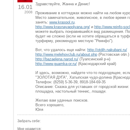
Здравствуйте, Жанна и Денис!
16.01
2008
Проживание в коттеджах можно найти на любом куро
Место замечательное, живописное, в любое время г
занять:
www.kraspol.ru
.
http://www.krasnayapolyana.org/
и
http://www.reinfo-soc
можете выбрать понравившийся вид размещения. П
будет не сложно (если не хотите обращаться в турф
турфирму, рекомендую местную "Реинфо").
Вот, что удалось еще найти:
http://otdih.nakubani.ru/
http://www.melehovclub.ru/about.php
(Ростовская обл.)
http://bazaelena.narod.ru/
(Туапсинский р-н)
http://www.guamka-or.ru/
(Краснодарский край)
И здесь, возможно, найдете что-то подходящее, есл
"ЗОЛОТАЯ ДУГА", Хатыпская чудо-долина (Краснода
Телефон: (8259) 5-36-39, 8918-184-69-35
Описание: Сказка для уставших от городской жизни:
площадка, настольный теннис, лошади.
Желаю вам удачных поисков.
Всего хорошего,
Юля
Забрать себе:
Мне нравится: