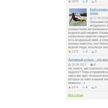
1679
0
0
Кайтсерфин
море
17.05.201
Оказывается,
воздушного з
изобретению экстремального
родился кайтсерфинг. Назва
необычного занятия говорит 
есть воздушный змей, а сло
хорошо известно, оно обозн
водной глади, используя эне
1376
0
0
Активный отдых - это вес
26.09.2017
0
Не знаете, как отдохнуть та
надолго? Тогда отправляйте
здесь вас ждет большое кол
которые оставят в вашей п
моменты.
1474
4
0
Все статьи