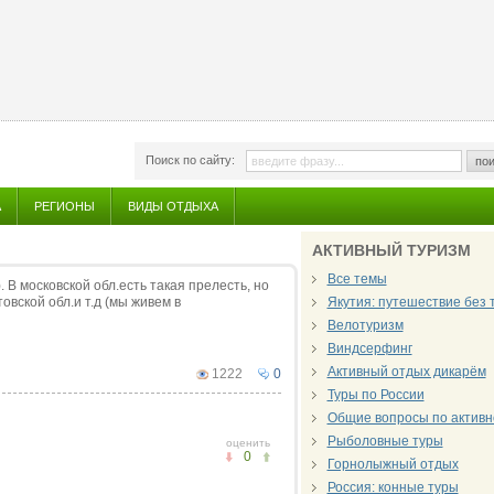
Поиск по сайту:
пои
А
РЕГИОНЫ
ВИДЫ ОТДЫХА
АКТИВНЫЙ ТУРИЗМ
Все темы
 В московской обл.есть такая прелесть, но
овской обл.и т.д (мы живем в
Якутия: путешествие без
Велотуризм
Виндсерфинг
Активный отдых дикарём
1222
0
Туры по России
Общие вопросы по активн
Рыболовные туры
оценить
0
Горнолыжный отдых
Россия: конные туры