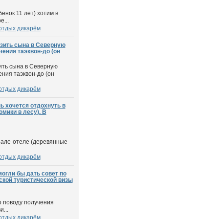
бенок 11 лет) хотим в
е...
отдых дикарём
озить сына в Северную
ения таэквон-до (он
ить сына в Северную
ния таэквон-до (он
отдых дикарём
ь хочется отдохнуть в
мики в лесу). В
шале-отеле (деревянные
отдых дикарём
могли бы дать совет по
ской туристической визы
о поводу получения
...
отдых дикарём