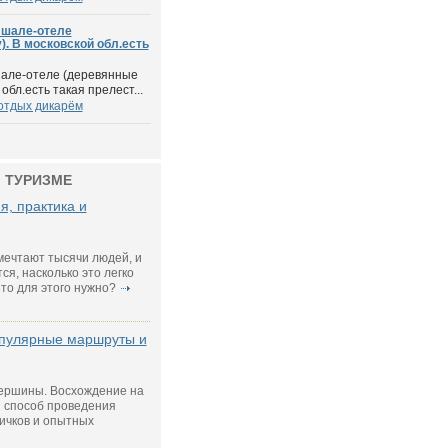
 шале-отеле
). В московской обл.есть
шале-отеле (деревянные
обл.есть такая прелест...
отдых дикарём
 ТУРИЗМЕ
я, практика и
мечтают тысячи людей, и
ся, насколько это легко
то для этого нужно?
опулярные маршруты и
ершины. Восхождение на
 способ проведения
ичков и опытных