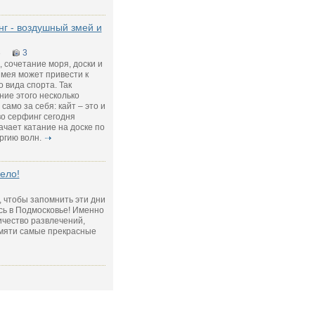
г - воздушный змей и
8
3
 сочетание моря, доски и
мея может привести к
 вида спорта. Так
ние этого несколько
само за себя: кайт – это и
во серфинг сегодня
ачает катание на доске по
ргию волн.
ело!
к, чтобы запомнить эти дни
сь в Подмосковье! Именно
ичество развлечений,
амяти самые прекрасные