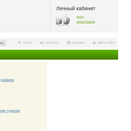
Личный кабинет
вход
регистрация
etur.ru
контакты
реклама
карта сайта
ск
 турфирм
ому туризму