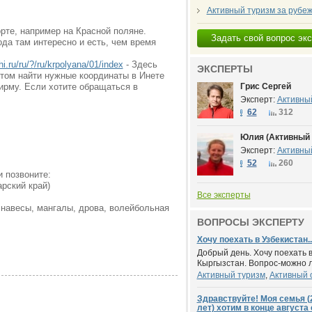
Активный туризм за рубе
рте, например на Красной поляне.
Задать свой вопрос эк
ода там интересно и
есть, чем время
hi.ru/ru/?/ru/krpolyana/01/index
- Здесь
ЭКСПЕРТЫ
отом найти
нужные координаты в Инете
ирму. Если хотите обращаться в
Грис Сергей
Эксперт:
Активны
62
312
Юлия (Активный 
Эксперт:
Активны
52
260
и позвоните:
рский край)
Все эксперты
 навесы, мангалы, дрова, волейбольная
ВОПРОСЫ ЭКСПЕРТУ
Хочу поехать в Узбекистан..
Добрый день. Хочу поехать в
Кыргызстан. Вопрос-можно ли
Активный туризм
,
Активный 
Здравствуйте! Моя семья (2
лет) хотим в конце августа