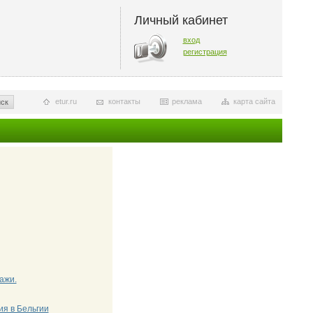
Личный кабинет
вход
регистрация
etur.ru
контакты
реклама
карта сайта
ск
ажи.
ия в Бельгии