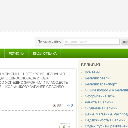
Поиск по сайту:
пои
А
РЕГИОНЫ
ВИДЫ ОТДЫХА
БЕЛЬГИЯ
Все темы
 МОЙ СЫН -11 ЛЕТ,КРОМЕ НЕЗНАНИЯ
АНЕ ЕВРОСОЮЗА,ЗА 2 ГОДА
Бельгия: отели
 И УСПЕШНО ЗАКОНЧИЛ 4 КЛАСС.ЕСТЬ
Бельгия: транспорт
В-ШКОЛЬНИКОВ? ЗАРАНЕЕ СПАСИБО.
Общие вопросы о Бельгии
Оформление визы
Работа в Бельгии
884
0
Обучение в Бельгии
Цены. Магазины. Распрод
Недвижимость в Бельгии
оценить
Отдых, туризм, развлечен
0