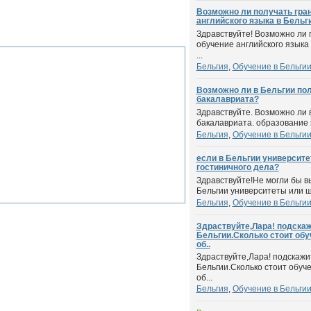
Возможно ли получать гран
английского языка в Бельг
Здравствуйте! Возможно ли 
обучение английского языка 
...
Бельгия
,
Обучение в Бельги
Возможно ли в Бельгии пол
бакалавриата?
Здравствуйте. Возможно ли в
бакалавриата. образование 
Бельгия
,
Обучение в Бельги
если в Бельгии университ
гостиничного дела?
Здравствуйте!Не могли бы в
Бельгии университеты или ш
Бельгия
,
Обучение в Бельги
Здраствуйте,Лара! подскаж
Бельгии.Сколько стоит обу
об..
Здраствуйте,Лара! подскажи
Бельгии.Сколько стоит обуче
об...
Бельгия
,
Обучение в Бельги