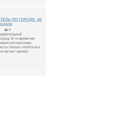
ТЕЛЬ ПО ГОРОДУ: 48
юсселе
0
удивительный
город. В то время как
рожане неторопливо
ристы спешат обойти все
вно витает аромат