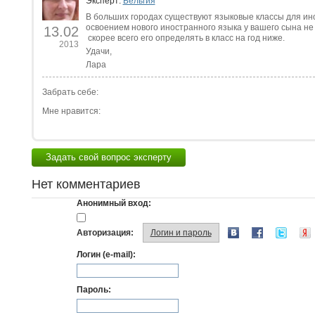
Эксперт:
Бельгия
В больших городах существуют языковые классы для ино
освоением нового иностранного языка у вашего сына не
13.02
скорее всего его определять в класс на год ниже.
2013
Удачи,
Лара
Забрать себе:
Мне нравится:
Задать свой вопрос эксперту
Нет комментариев
Анонимный вход:
Авторизация:
Логин и пароль
Логин (e-mail):
Пароль: