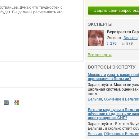
странцев. Думаю что трудностей с
Задать свой вопрос эк
 будет. Вы должны расчитывать что
ЭКСПЕРТЫ
Верстраетен Лар
Эксперт:
Бельгия
176
879
Все эксперты
ВОПРОСЫ ЭКСПЕРТУ
Можно ли узнать какая во
оценивания в Бельгии?
Здравствуйте. Можно ли узн
школьная система оцениван
школ...
Бельгия
,
Обучение в Бельги
Есть ли мед вузы в Бельгии
обучение в год, есть ли ка
иностранцев из СНГ?
Здравствуйте . Я хотел бы уз
Бельгии , и сколько стоит обуч
Бельгия
,
Обучение в Бельги