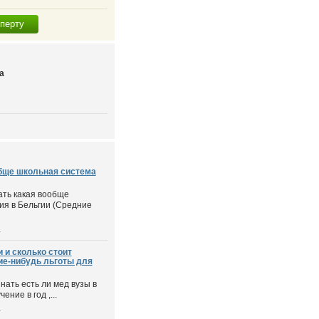
сперту
а
обще школьная система
ать какая вообще
ия в Бельгии (Средние
и
 и сколько стоит
кие-нибудь льготы для
нать есть ли мед вузы в
ение в год ,...
и