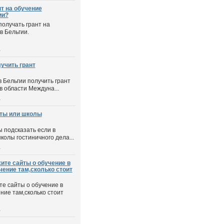
т на обучение
ии?
получать грант на
в Бельгии.
и
учить грант
 Бельгии получить грант
в области Междуна...
и
еты или школы
ы подсказать если в
колы гостиничного дела...
и
ите сайты о обучение в
чение там,сколько стоит
те сайты о обучение в
ние там,сколько стоит
и