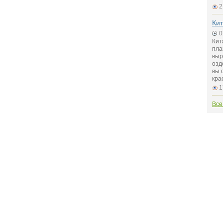
2
Кит
0
Кит
пла
выр
озд
вы 
кра
1
Все