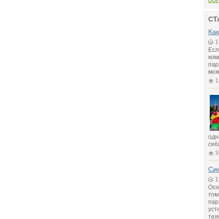
Все
СТ
Как
1
Есл
ком
пар
мож
1
одн
себ
3
Син
1
Осо
том
пар
уст
тех