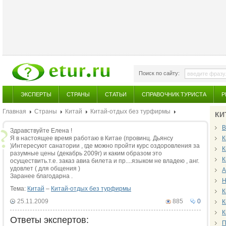
Поиск по сайту:
ЭКСПЕРТЫ
СТРАНЫ
СТАТЬИ
СПРАВОЧНИК ТУРИСТА
Р
Главная
Страны
Китай
Китай-отдых без турфирмы
КИ
В
Здравствуйте Елена !
Я в настоящее время работаю в Китае (провинц. Дьянсу
К
)Интересуют санатории , где можно пройти курс оздоровления за
К
разумные цены (декабрь 2009г) и каким образом это
К
осуществить.т.е. заказ авиа билета и пр....языком не владею , анг.
удовлет ( для общения )
А
Заранее благодарна .
Н
Тема:
Китай
–
Китай-отдых без турфирмы
К
25.11.2009
885
0
К
К
Ответы экспертов:
П