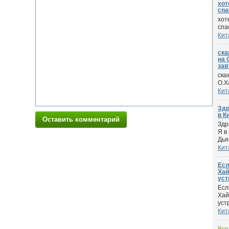
хот
спа
хот
спа
Кит
ска
на 
завт
ска
О.Х
Кит
Здр
в К
Оставить комментарий
Здр
Я в
Дья
Кит
Есл
Хай
уст
Есл
Хай
устр
Кит