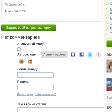
О
Забрать себе:
К
Мне нравится:
д
К
Т
Задать свой вопрос эксперту
К
Т
Нет комментариев
Анонимный вход:
Авторизация:
Логин и пароль
ЭК
Логин (e-mail):
Пароль:
Регистрация
Забыли пароль?
Все
Текст комментария:
ВО