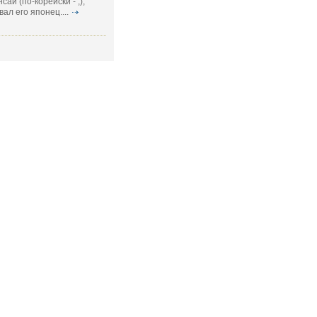
сай (по-корейски - ;),
ал его японец....
СЛЕДОВАТЬ ЗА НАМИ:
RSS - подписка