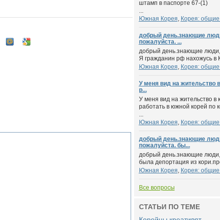
штамп в паспорте 67-(1)
...
Южная Корея
,
Корея: общие
добрый день.знающие люд
пожалуйста. ...
добрый день.знающие люди,
Я гражданин рф нахожусь в К
Южная Корея
,
Корея: общие
У меня вид на жительство в
р...
У меня вид на жительство в к
работать в южной корей по 
...
Южная Корея
,
Корея: общие
добрый день.знающие люд
пожалуйста. бы...
добрый день.знающие люди,
была депортация из кори.про
Южная Корея
,
Корея: общие
Все вопросы
СТАТЬИ ПО ТЕМЕ
Корейцы креативят