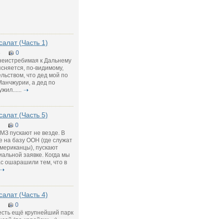
салат (Часть 1)
5
0
неистребимая к Дальнему
сняется, по-видимому,
льством, что дед мой по
Манчжурии, а дед по
ил......
салат (Часть 5)
0
МЗ пускают не везде. В
 на базу ООН (где служат
мериканцы), пускают
иальной заявке. Когда мы
с ошарашили тем, что в
салат (Часть 4)
0
есть ещё крупнейший парк