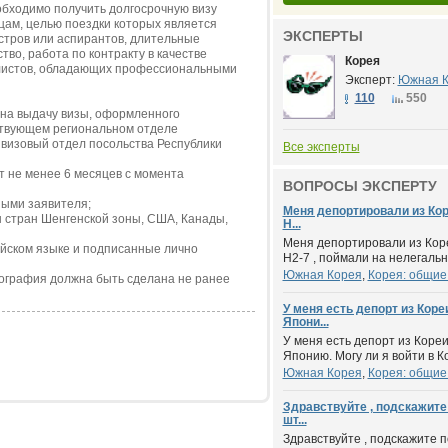
еобходимо получить долгосрочную визу
ицам, целью поездки которых является
ЭКСПЕРТЫ
истров или аспирантов, длительные
во, работа по контракту в качестве
Корея
алистов, обладающих профессиональными
Эксперт:
Южная К
110
550
 на выдачу визы, оформленного
ствующем региональном отделе
 визовый отдел посольства Республики
Все эксперты
т не менее 6 месяцев с момента
ВОПРОСЫ ЭКСПЕРТУ
ными заявителя;
Меня депортировали из Коре
ы стран Шенгенской зоны, США, Канады,
H...
Меня депортировали из Кореи
ейском языке и подписанные лично
H2-7 , поймали на нелегально
Южная Корея
,
Корея: общие
тография должна быть сделана не ранее
У меня есть депорт из Коре
Япони...
У меня есть депорт из Кореи
Японию. Могу ли я войти в К
Южная Корея
,
Корея: общие
Здравствуйте , подскажите
шт...
Здравствуйте , подскажите 