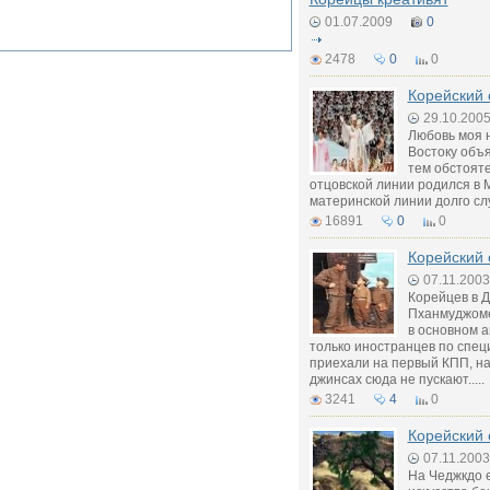
01.07.2009
0
2478
0
0
Корейский 
29.10.200
Любовь моя 
Востоку объя
тем обстояте
отцовской линии родился в 
материнской линии долго служ
16891
0
0
Корейский 
07.11.2003
Корейцев в Д
Пханмуджоме
в основном а
только иностранцев по спец
приехали на первый КПП, на
джинсах сюда не пускают.....
3241
4
0
Корейский 
07.11.2003
На Чеджкдо 