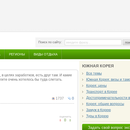
Поиск по сайту:
пои
А
РЕГИОНЫ
ВИДЫ ОТДЫХА
ЮЖНАЯ КОРЕЯ
Все темы
в целях заработков, есть друг там. И какие
ите очень хотелось бы туда слетать.
Южная Корея: визы и там
Корея: цены
Транспорт в Корее
Достопримечательности в
1737
0
Корея: общие вопросы
Замуж в Корею
Туры в Корею
оценить
0
Задать свой вопрос эк