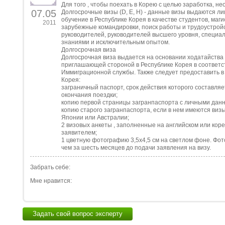
Для того , чтобы поехать в Корею с целью заработка, н
07.05
Долгосрочные визы (D, E, H) - данные визы выдаются л
обучение в Республике Корея в качестве студентов, маг
2011
зарубежные командировки, поиск работы и трудоустройст
руководителей, руководителей высшего уровня, специ
знаниями и исключительным опытом.
Долгосрочная виза
Долгосрочная виза выдается на основании ходатайства
приглашающей стороной в Республике Корея в соответ
Иммиграционной службы. Также следует предоставить в
Корея:
заграничный паспорт, срок действия которого составляе
окончания поездки;
копию первой страницы загранпаспорта с личными дан
копию старого загранпаспорта, если в нем имеются виз
Японии или Австралии;
2 визовых анкеты , заполненные на английском или кор
заявителем;
1 цветную фотографию 3,5х4,5 см на светлом фоне. Фо
чем за шесть месяцев до подачи заявления на визу.
Забрать себе:
Мне нравится:
Задать свой вопрос эксперту