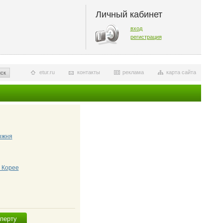
Личный кабинет
вход
регистрация
etur.ru
контакты
реклама
карта сайта
ск
ожня
 Корее
сперту