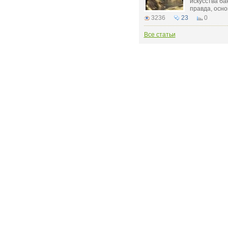
искусства бан
правда, основ
3236
23
0
Все статьи
РЕКЛАМОДАТЕЛЮ:
бинет
Рекламные места