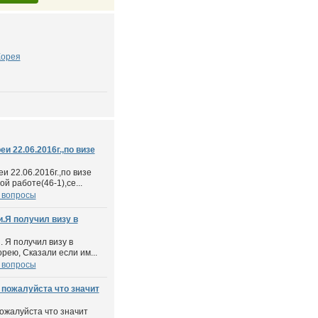
орея
и 22.06.2016г.,по визе
 22.06.2016г.,по визе
й работе(46-1),се...
 вопросы
и.Я получил визу в
. Я получил визу в
орею, Сказали если им...
 вопросы
 пожалуйста что значит
пожалуйста что значит