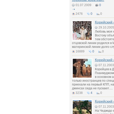
01.07.2009
0
2476
0
0
Корейский 
29.10.200
Любовь моя 
Востоку объя
тем обстояте
отцовской линии родился в 
материнской линии долго служ
16889
0
0
Корейский 
07.11.2003
Корейцев в Д
Пханмуджоме
в основном а
только иностранцев по спец
приехали на первый КПП, на
джинсах сюда не пускают.....
3238
4
0
Корейский 
07.11.2003
На Чеджкдо 