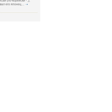
сай (по-корейски - ;),
ал его японец....
СЛЕДОВАТЬ ЗА НАМИ:
RSS - подписка