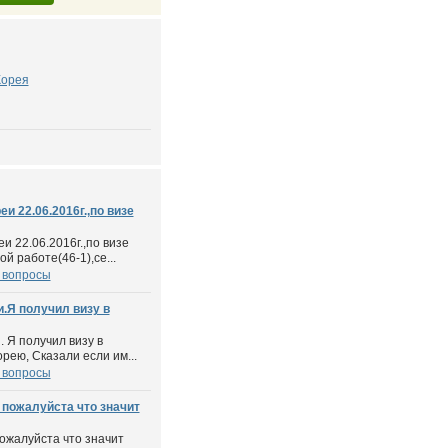
орея
и 22.06.2016г.,по визе
 22.06.2016г.,по визе
й работе(46-1),се...
 вопросы
и.Я получил визу в
. Я получил визу в
орею, Сказали если им...
 вопросы
 пожалуйста что значит
пожалуйста что значит