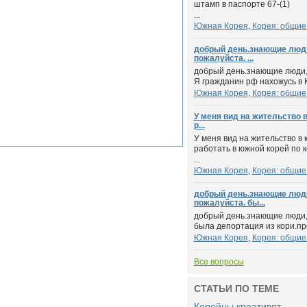
штамп в паспорте 67-(1)
...
Южная Корея
,
Корея: общие
добрый день.знающие люд
пожалуйста. ...
добрый день.знающие люди,
Я гражданин рф нахожусь в К
Южная Корея
,
Корея: общие
У меня вид на жительство в
р...
У меня вид на жительство в к
работать в южной корей по 
...
Южная Корея
,
Корея: общие
добрый день.знающие люд
пожалуйста. бы...
добрый день.знающие люди,
была депортация из кори.про
Южная Корея
,
Корея: общие
Все вопросы
СТАТЬИ ПО ТЕМЕ
Корейцы креативят