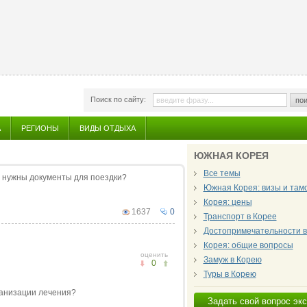
Поиск по сайту:
пои
А
РЕГИОНЫ
ВИДЫ ОТДЫХА
ЮЖНАЯ КОРЕЯ
Все темы
е нужны документы для поездки?
Южная Корея: визы и там
Корея: цены
1637
0
Транспорт в Корее
Достопримечательности в
Корея: общие вопросы
оценить
Замуж в Корею
0
Туры в Корею
ганизации лечения?
Задать свой вопрос эк