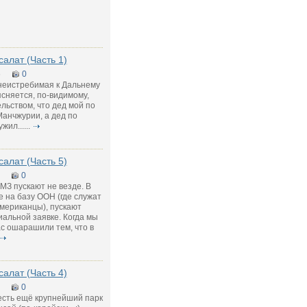
салат (Часть 1)
5
0
неистребимая к Дальнему
сняется, по-видимому,
льством, что дед мой по
Манчжурии, а дед по
ил......
салат (Часть 5)
0
МЗ пускают не везде. В
 на базу ООН (где служат
мериканцы), пускают
иальной заявке. Когда мы
с ошарашили тем, что в
салат (Часть 4)
0
есть ещё крупнейший парк