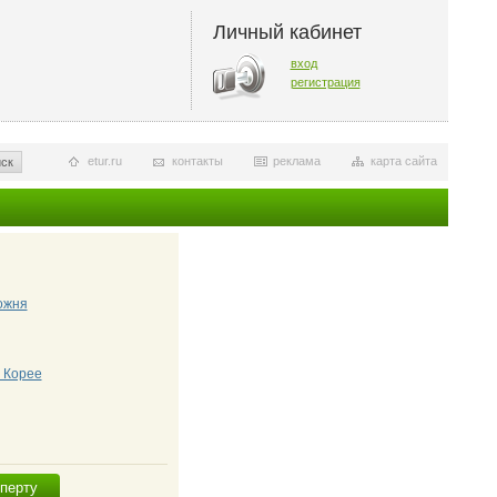
Личный кабинет
вход
регистрация
etur.ru
контакты
реклама
карта сайта
ск
ожня
 Корее
сперту