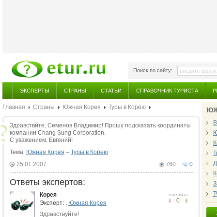
Поиск по сайту:
ЭКСПЕРТЫ
СТРАНЫ
СТАТЬИ
СПРАВОЧНИК ТУРИСТА
Р
Главная
Страны
Южная Корея
Туры в Корею
ЮЖ
В
Здравствйте, Семенов Владимир! Прошу подсказать координаты
компании Chang Sung Corporation.
Ю
С уважением, Евгений!
К
Тема:
Южная Корея
–
Туры в Корею
Т
Д
25.01.2007
760
0
К
Ответы экспертов:
З
Т
Корея
оценить
0
Эксперт:
,
Южная Корея
Здравствуйте!