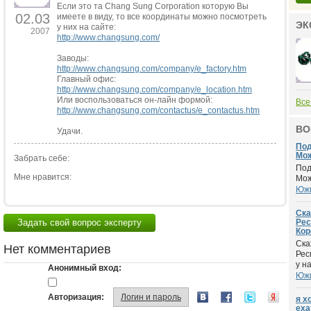
Если это та Сhang Sung Сorporation которую Вы
02.03
имеете в виду, то все координаты можно посмотреть
ЭК
у них на сайте:
2007
http://www.changsung.com/
Заводы:
http://www.changsung.com/company/e_factory.htm
Главный офис:
http://www.changsung.com/company/e_location.htm
Или воспользоваться он-лайн формой:
Все
http://www.changsung.com/contactus/e_contactus.htm
ВО
Удачи.
Под
Мож
Забрать себе:
Под
Мне нравится:
Мож
Южн
Ска
Задать свой вопрос эксперту
Рес
Кор
Ска
Нет комментариев
Рес
у на
Анонимный вход:
Южн
Авторизация:
Логин и пароль
я х
еха