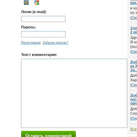
как.
я х
Логин (e-mail):
по 
Южн
Пароль:
Здр
2 н
Здр
Я х
Регистрация
Забыли пароль?
(по
Южн
Текст комментария:
Доб
из 
За..
Доб
Хар
Южн
Доб
пос
офо
Доб
Сеу
Южн
Все
Оставить комментарий