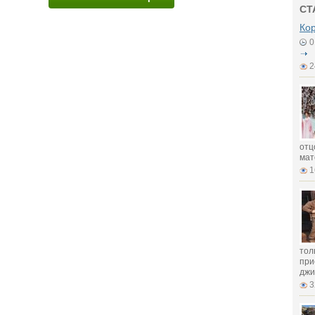
СТ
Ко
0
2
отц
мат
1
тол
при
джи
3