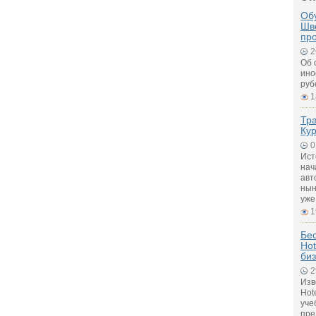
Обу
Шв
пр
2
Об 
ино
руб
1
Тра
Кур
0
Ист
нач
авт
нын
уже
1
Бе
Hot
биз
2
Изв
Hot
уче
пре