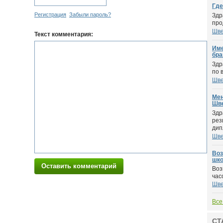
Где
Регистрация
Забыли пароль?
Здр
про
Шве
Текст комментария:
Име
бра
Здр
по 
Шве
Мен
Шве
Здр
рез
дипл
Шве
Воз
шко
Оставить комментарий
Воз
час
Шве
Все
СТ