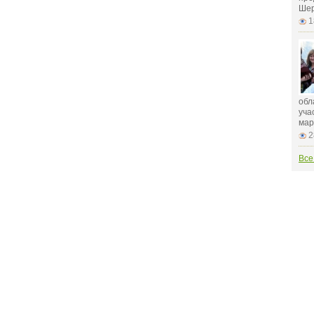
Шер
1
обл
уча
мар
2
Все