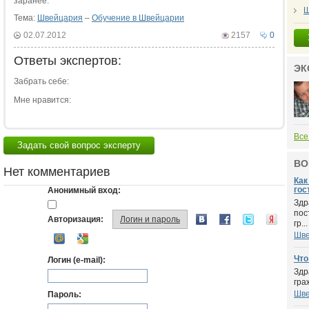
заранее.
Ш
Тема:
Швейцария
–
Обучение в Швейцарии
02.07.2012
2157
0
Ответы экспертов:
ЭК
Забрать себе:
Мне нравится:
Все
Задать свой вопрос эксперту
ВО
Нет комментариев
Как
гос
Анонимный вход:
Здр
пос
Авторизация:
Логин и пароль
гр...
Шве
Что
Логин (e-mail):
Здр
гра
Шве
Пароль: