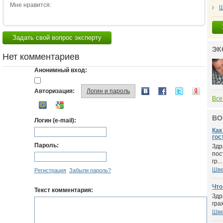
Мне нравится:
Ш
Задать свой вопрос эксперту
ЭК
Нет комментариев
Анонимный вход:
Авторизация:
Логин и пароль
Все
ВО
Логин (e-mail):
Как
гос
Пароль:
Здр
пос
гр...
Шве
Регистрация
Забыли пароль?
Что
Текст комментария:
Здр
гра
Шве