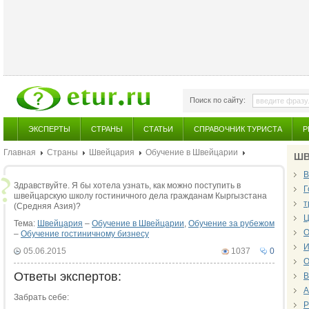
Поиск по сайту:
ЭКСПЕРТЫ
СТРАНЫ
СТАТЬИ
СПРАВОЧНИК ТУРИСТА
Р
Главная
Страны
Швейцария
Обучение в Швейцарии
ШВ
В
Здравствуйте. Я бы хотела узнать, как можно поступить в
Г
швейцарскую школу гостиничного дела гражданам Кыргызстана
т
(Средняя Азия)?
Ц
Тема:
Швейцария
–
Обучение в Швейцарии
,
Обучение за рубежом
О
–
Обучение гостиничному бизнесу
И
05.06.2015
1037
0
О
Ответы экспертов:
В
А
Забрать себе:
Р