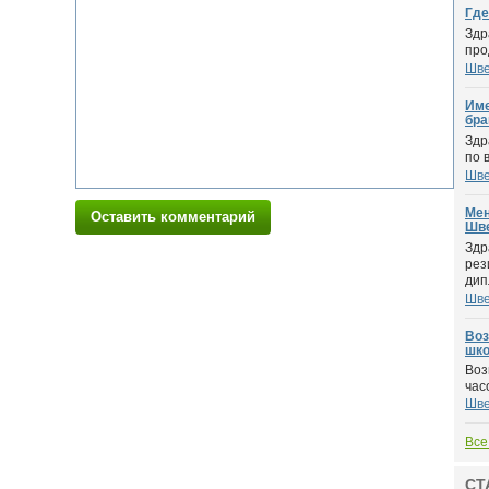
Где
Здр
про
Шве
Име
бра
Здр
по 
Шве
Мен
Оставить комментарий
Шве
Здр
рез
дипл
Шве
Воз
шко
Воз
час
Шве
Все
СТ