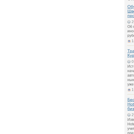
Обу
Шв
пр
2
Об 
ино
руб
1
Тра
Кур
0
Ист
нач
авт
нын
уже
1
Бе
Hot
биз
2
Изв
Hot
уче
пре