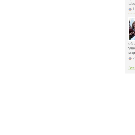
Шер
1
обл
уча
мар
2
Все