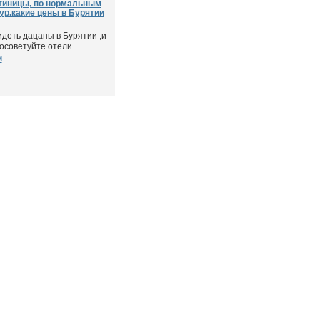
стиницы, по нормальным
ур.какие цены в Бурятии
деть дацаны в Бурятии ,и
осоветуйте отели...
м