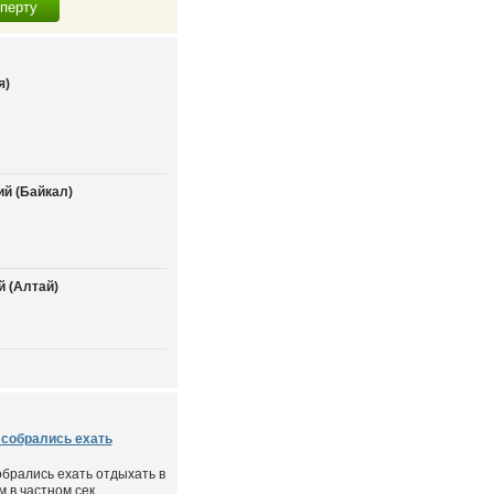
сперту
я)
й (Байкал)
 (Алтай)
 собрались ехать
обрались ехать отдыхать в
 в частном сек...