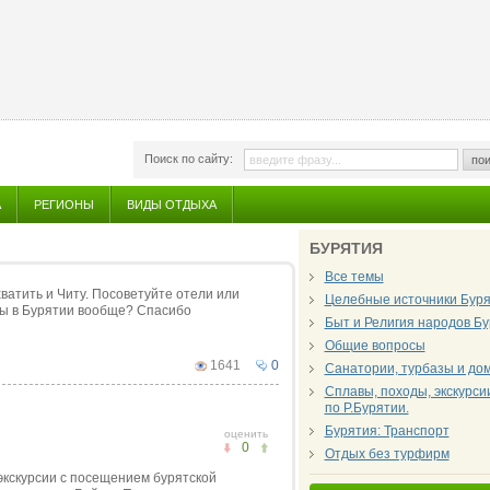
Поиск по сайту:
пои
А
РЕГИОНЫ
ВИДЫ ОТДЫХА
БУРЯТИЯ
Все темы
ватить и Читу. Посоветуйте отели или
Целебные источники Бур
ны в Бурятии вообще? Спасибо
Быт и Религия народов Б
Общие вопросы
1641
0
Санатории, турбазы и дом
Сплавы, походы, экскурси
по Р.Бурятии.
Бурятия: Транспорт
оценить
0
Отдых без турфирм
 экскурсии с посещением бурятской