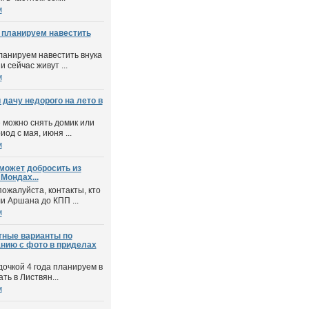
м
 планируем навестить
ланируем навестить внука
и сейчас живут ...
м
 дачу недорого на лето в
е можно снять домик или
иод с мая, июня ...
м
 может добросить из
Мондах...
ожалуйста, контакты, кто
и Аршана до КПП ...
м
тные варианты по
нию с фото в приделах
дочкой 4 года планируем в
ть в Листвян...
м