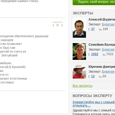
ая передовая Байкал Плаза.
Задать свой вопрос эк
ЭКСПЕРТЫ
Алексей (Буряти
оценить
Эксперт:
Бурятия
0
37
189
осещение Иволгинского дацана(в
й народов
Если позволяет
Семейкин Валери
н-Удэ),там
Эксперт:
Бурятия
ретий по счету из
1502
7522
 Эгитуйский
ивейших.
Юрочкин Дмитрий
гатай,Б.Куналей).
ан.
Эксперт:
Бурятия
тся от
12
60
агают в гостинице
,гостевых
Все эксперты
ВОПРОСЫ ЭКСПЕРТУ
Здравствуйте мы с семьей
отдыхать ...
Здравствуйте мы с семьей с
Горячинск и хотели снять дом