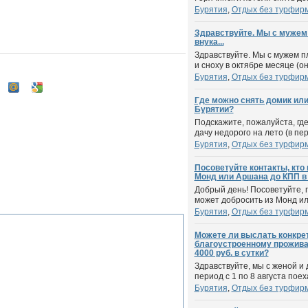
Бурятия
,
Отдых без турфир
Здравствуйте. Мы с мужем
внука...
Здравствуйте. Мы с мужем п
и сноху в октябре месяце (он
Бурятия
,
Отдых без турфир
Где можно снять домик или
Бурятии?
Подскажите, пожалуйста, гд
дачу недорого на лето (в пер
Бурятия
,
Отдых без турфир
Посоветуйте контакты, кто
Монд или Аршана до КПП в 
Добрый день! Посоветуйте, п
может добросить из Монд ил
Бурятия
,
Отдых без турфир
Можете ли выслать конкре
благоустроенному прожива
4000 руб. в сутки?
Здравствуйте, мы с женой и 
период с 1 по 8 августа поеха
Бурятия
,
Отдых без турфир