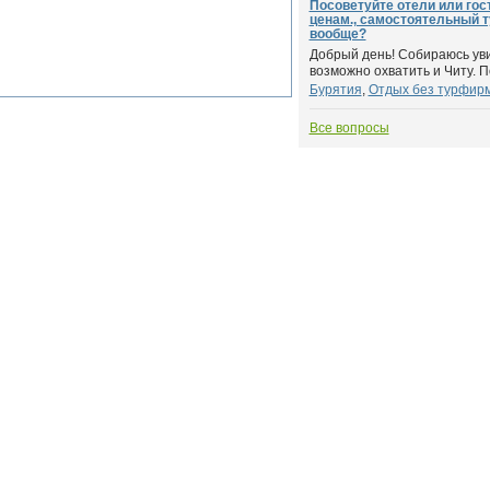
Посоветуйте отели или го
ценам., самостоятельный т
вообще?
Добрый день! Собираюсь уви
возможно охватить и Читу. П
Бурятия
,
Отдых без турфир
Все вопросы