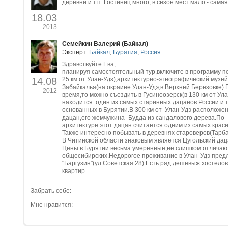
деревни и т.п. Гостиниц много, в сезон мест мало - сам
18.03
2013
Семейкин Валерий (Байкал)
Эксперт:
Байкал
,
Бурятия
,
Россия
Здравствуйте Ева,
планируя самостоятельный тур,включите в программу п
14.08
25 км от Улан-Удз),архитектурно-этнографический музе
Забайкалья(на окраине Улан-Удэ,в Верхней Березовке).
2012
время,то можно съездить в Гусиноозерск(в 130 км от Ула
находится один из самых старинных дацанов России и т
основанных в Бурятии.В 300 км от Улан-Удэ расположен
дацан,его жемчужина- Будда из сандалового дерева.По
архитектуре этот дацан считается одним из самых крас
Также интересно побывать в деревнях староверов(Тарба
В Читинской области знаковым является Цугольский дац
Цены в Бурятии весьма умеренные,не слишком отличаю
общесибирских.Недорогое проживание в Улан-Удэ предл
"Баргузин"(ул.Советская 28).Есть ряд дешевыж хостелов
квартир.
Забрать себе:
Мне нравится: