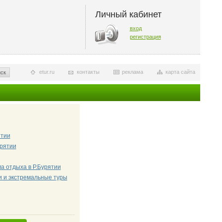
Личный кабинет
вход
регистрация
etur.ru
контакты
реклама
карта сайта
ск
ятии
урятии
а отдыха в Р.Бурятии
и и экстремальные туры