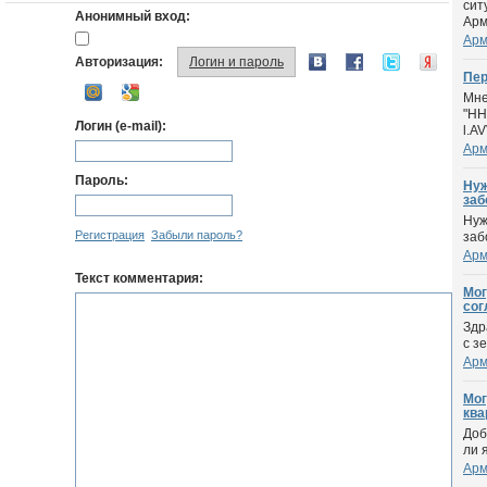
сит
Анонимный вход:
Арм
Арм
Авторизация:
Логин и пароль
Пер
Мне
"HH
Логин (e-mail):
l.AV
Арм
Пароль:
Нуж
заб
Нуж
Регистрация
Забыли пароль?
заб
Арм
Текст комментария:
Мог
сог
Здр
с з
Арм
Мог
ква
Доб
ли 
Арм