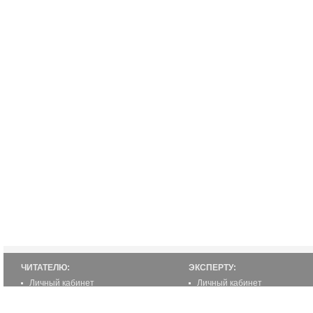
ЧИТАТЕЛЮ:
ЭКСПЕРТУ:
Личный кабинет
Личный кабинет
Настройка уведомлений
Написать статью
Написать статью
Как стать экспертом