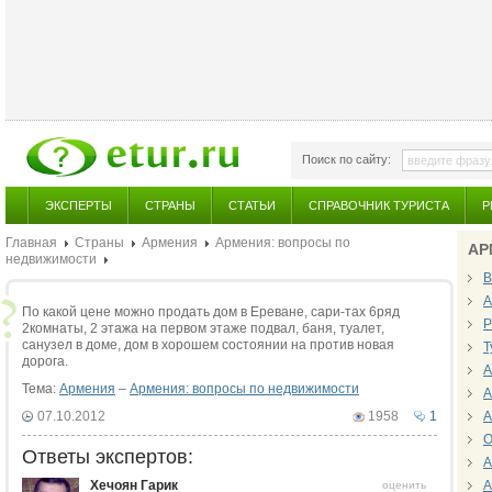
Поиск по сайту:
ЭКСПЕРТЫ
СТРАНЫ
СТАТЬИ
СПРАВОЧНИК ТУРИСТА
Р
Главная
Страны
Армения
Армения: вопросы по
АР
недвижимости
В
А
По какой цене можно продать дом в Ереване, сари-тах 6ряд
Р
2комнаты, 2 этажа на первом этаже подвал, баня, туалет,
санузел в доме, дом в хорошем состоянии на против новая
Т
дорога.
А
Тема:
Армения
–
Армения: вопросы по недвижимости
А
07.10.2012
1958
1
А
О
Ответы экспертов:
А
Хечоян Гарик
А
оценить