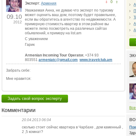
0
Эксперт:
Армения
А
Уважаемая Анна, не думаю что эксперт по туризму
П
может оценить ваш дом, поэтому будет правильнее,
09.10
Т
если вы обратитесь в агентство по недвижемости. А
2012
А
примерную стоимость квартир в этом районе вы
можете легко посмотреть на различных сайтах
А
обьявлений, к примеру на list.am
С уважением
Гарик
Armenian Incoming Tour Operator.
+374 93
ЭК
803551
armeniatc@gmail.com
www.travelclub.am
Забрать себе:
Мне нравится:
Задать свой вопрос эксперту
Все
Комментарии
ВО
20.04.2013 06:04
сколько стоит сейчас квартира в Чарбахе , дом каменный ,
Пок
2 ,5 комнат?
Здр