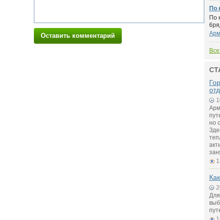
По 
По 
6ря
Арм
Оставить комментарий
Все
СТ
Го
от
1
Арм
пут
но 
Зде
теп
акт
зан
1
Как
2
Для
выб
пут
1