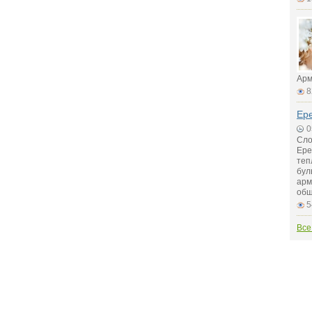
Арм
8
Ер
0
Сло
Ере
теп
бул
арм
общ
5
Все