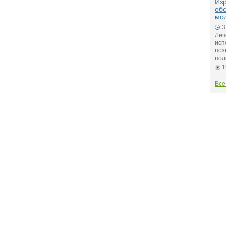
Из
об
мо
3
Леч
исп
поз
пол
1
Все