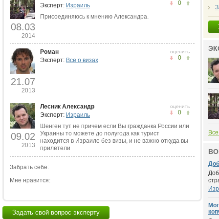
0
Эксперт:
Израиль
З
Присоединяюсь к мнению Александра.
08.03
2014
ЭК
Роман
оценить
0
Эксперт:
Все о визах
21.07
2013
Лесник Александр
оценить
0
Эксперт:
Израиль
Шенген тут не причем если Вы гражданка России или
Все
Украины то можете до полугода как турист
09.02
находится в Израиле без визы, и не важно откуда вы
2013
прилетели
ВО
Доб
Забрать себе:
Доб
Мне нравится:
стр
Изр
Мог
коп
Задать свой вопрос эксперту