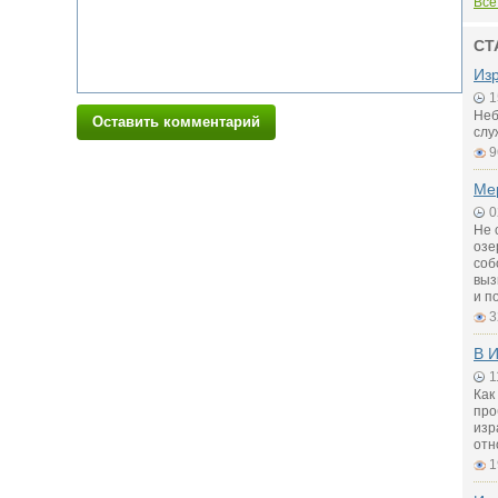
Все
СТ
Из
1
Неб
Оставить комментарий
слу
9
Ме
0
Не 
озе
соб
выз
и п
3
В И
1
Как
про
изр
отн
1