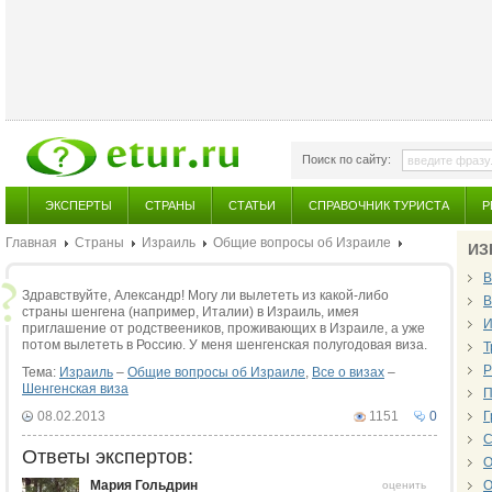
Поиск по сайту:
ЭКСПЕРТЫ
СТРАНЫ
СТАТЬИ
СПРАВОЧНИК ТУРИСТА
Р
Главная
Страны
Израиль
Общие вопросы об Израиле
ИЗ
В
Здравствуйте, Александр! Могу ли вылететь из какой-либо
В
страны шенгена (например, Италии) в Израиль, имея
И
приглашение от родствееников, проживающих в Израиле, а уже
потом вылететь в Россию. У меня шенгенская полугодовая виза.
Т
Р
Тема:
Израиль
–
Общие вопросы об Израиле
,
Все о визах
–
Шенгенская виза
П
08.02.2013
1151
0
Г
С
Ответы экспертов:
О
Мария Гольдрин
О
оценить