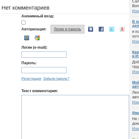
Cал
Воп
Нет комментариев
Изр
Анонимный вход:
В п
деп
Авторизация:
Логин и пароль
я п
хот
Изр
Логин (e-mail):
Как
в И
Доб
Пароль:
тру
Изр
Регистрация
Забыли пароль?
Мой
авт
Текст комментария:
Лео
авт
Изр
Име
Не 
док
Изр