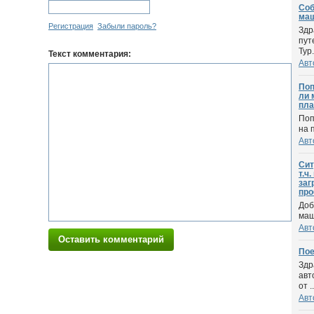
Соб
маш
Регистрация
Забыли пароль?
Здр
пут
Тур.
Текст комментария:
Авт
Поп
ли 
пла
Поп
на 
Авт
Сит
т.ч
заг
про
Доб
маши
Авт
Оставить комментарий
Пое
Здр
авт
от ..
Авт