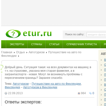
Поиск по сайту:
ЭКСПЕРТЫ
СТРАНЫ
СТАТЬИ
СПРАВОЧНИК ТУРИСТА
Р
Главная
Отдых
Автотуризм
Путешествие на авто по
АВ
Финляндии
В
О
Добрый день. Ситуация такая: на всех документах на машину, в
П
т.ч. на страховке,, указана моя старая фамилия, а в
загранпаспорте - новая. Могут ли возникнуть проблемы с
П
пересечением границы? Заранее спасибо.
П
Тема:
Автотуризм
–
Путешествие на авто по Финляндии
,
В
Финляндия
–
Автотуризм в Финляндии
О
22.09.2013
984
0
П
П
Ответы экспертов:
П