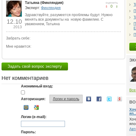
Татьяна (Финляндия)
оценить
Т
0
Эксперт:
Финляндия
П
Здравствуйте, разумеется проблемы будут. Нужно
Т
менять все документы на новую фамилию. С
12.10
П
уважением, Татьяна
2013
Е
П
Забрать себе:
Мне нравится:
ЭК
Задать свой вопрос эксперту
Нет комментариев
Анонимный вход:
Все
Авторизация:
Логин и пароль
ВО
Хоч
яп..
Логин (e-mail):
Хоч
япо
Авт
Пароль: