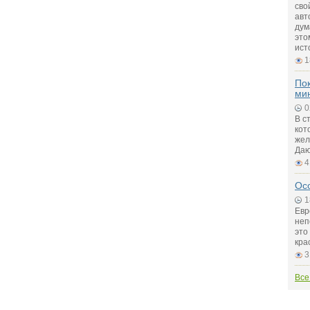
сво
авт
дум
это
ист
1
Пок
ми
0
В с
кот
жел
Даю
4
Ос
1
Евр
неп
это
кра
3
Все