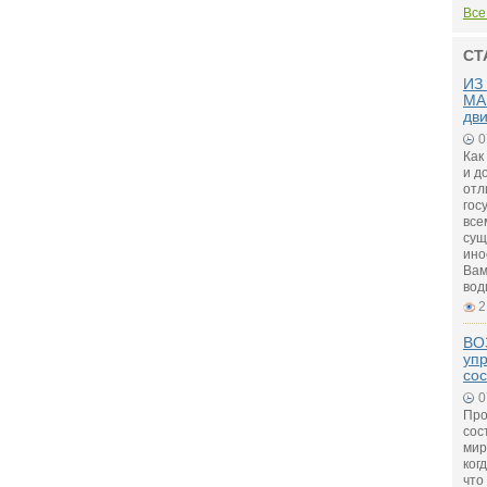
Все
СТ
ИЗ
МА
дв
0
Как
и д
отл
гос
все
сущ
ино
Вам
вод
2
ВО
уп
сос
0
Про
сос
мир
ког
что