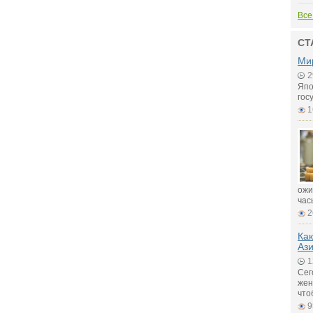
Все
СТ
Ми
2
Япо
гос
1
ожи
час
2
Как
Аз
1
Сег
жен
что
9