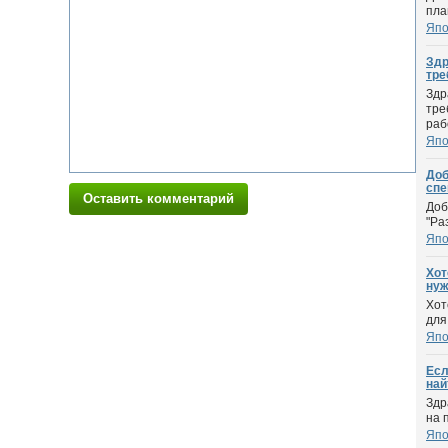
пла
Япо
Здр
тре
Здр
тре
рабо
Япо
Доб
спе
Оставить комментарий
Доб
"Ра
Япо
Хот
нужн
Хот
для
Япо
Есл
най
Здр
на 
Япо