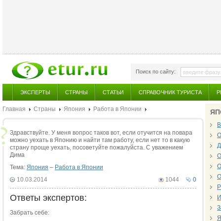
Поиск по сайту:
ЭКСПЕРТЫ
СТРАНЫ
СТАТЬИ
СПРАВОЧНИК ТУРИСТА
Р
Главная
Страны
Япония
Работа в Японии
ЯП
В
Здравствуйте. У меня вопрос таков вот, если отучится на повара
О
можно уехать в Японию и найти там работу, если нет то в какую
Д
страну проще уехать, посоветуйте пожалуйста. С уважением
Дима
О
О
Тема:
Япония
–
Работа в Японии
О
10.03.2014
1044
0
Р
Ответы экспертов:
И
З
Забрать себе:
Я