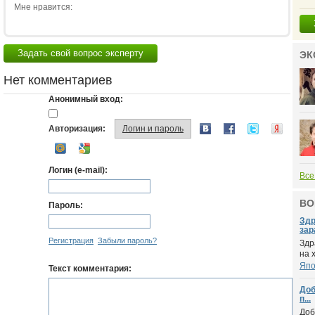
Мне нравится:
Задать свой вопрос эксперту
ЭК
Нет комментариев
Анонимный вход:
Авторизация:
Логин и пароль
Логин (e-mail):
Все
ВО
Пароль:
Здр
зар
Регистрация
Забыли пароль?
Здр
на 
Япо
Текст комментария:
Доб
п...
Доб