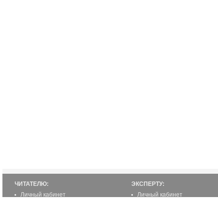
ЧИТАТЕЛЮ:
ЭКСПЕРТУ:
Личный кабинет
Личный кабинет
Настройка уведомлений
Написать статью
Написать статью
Как стать экспертом