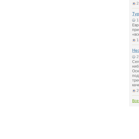
2
Тур
1
Евр
при
«вс
1
Не
2
Сег
ниб
Осн
под
тре
кач
2
Все