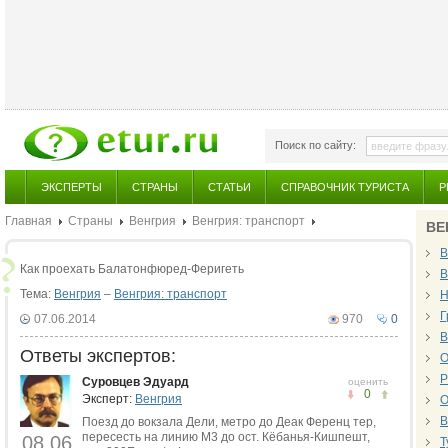
Поиск по сайту:
ЭКСПЕРТЫ
СТРАНЫ
СТАТЬИ
СПРАВОЧНИК ТУРИСТА
Р
Главная
Страны
Венгрия
Венгрия: транспорт
ВЕ
В
Как проехать Балатонфюред-Феригеть
В
Тема:
Венгрия
–
Венгрия: транспорт
Н
Г
07.06.2014
970
0
В
Ответы экспертов:
О
Р
Суровцев Эдуард
оценить
0
Эксперт:
Венгрия
О
В
Поезд до вокзала Дели, метро до Деак Ференц тер,
пересесть на линию М3 до ост. Кёбанья-Кишпешт,
08.06
Т