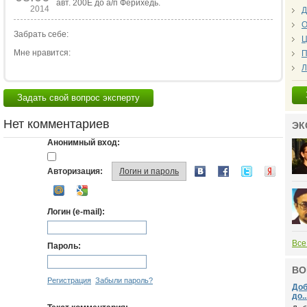
авт. 200Е до а/п Ферихедь.
2014
Д
О
Забрать себе:
Ц
Мне нравится:
П
Л
Задать свой вопрос эксперту
Нет комментариев
ЭК
Анонимный вход:
Авторизация:
Логин и пароль
Логин (e-mail):
Все
Пароль:
ВО
Регистрация
Забыли пароль?
Доб
до..