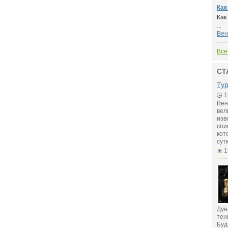
Как
Как
...
Вен
Все
СТ
Ту
1
Вен
вел
изв
спи
кот
сут
1
Дун
тен
Буд