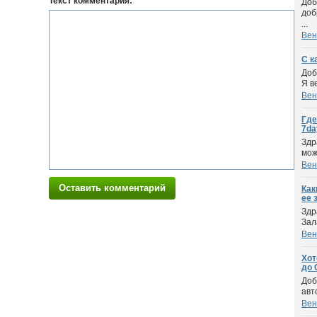
Текст комментария:
Доб
доб
...
Вен
С к
Доб
Я в
Вен
Где
7da
Здр
мож
Вен
Оставить комментарий
Как
ее 
Здр
Зал
Вен
Хот
до 
Доб
авт
Вен