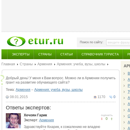
Поиск по сайту:
ЭКСПЕРТЫ
СТРАНЫ
СТАТЬИ
СПРАВОЧНИК ТУРИСТА
Р
Главная
Страны
Армения
Армения: учеба, вузы, школы
АР
В
Добрый день! У меня к Вам вопрос. Можно ли в Армении получить
А
грант на развитие обучающего сайта?
Р
Тема:
Армения
–
Армения: учеба, вузы, школы
Т
08.01.2015
1170
0
А
А
Ответы экспертов:
А
Хечоян Гарик
оценить
О
0
Эксперт:
Армения
А
Здравствуйте Кнарик, к сожалению не владею
А