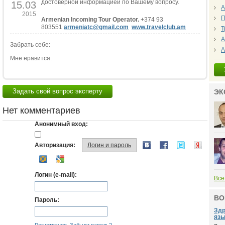
достоверной информацией по Вашему вопросу.
15.03
А
2015
П
Armenian Incoming Tour Operator.
+374 93
803551
armeniatc@gmail.com
www.travelclub.am
Т
А
Забрать себе:
А
Мне нравится:
Задать свой вопрос эксперту
ЭК
Нет комментариев
Анонимный вход:
Авторизация:
Логин и пароль
Логин (e-mail):
Все
ВО
Пароль:
Здр
язы.