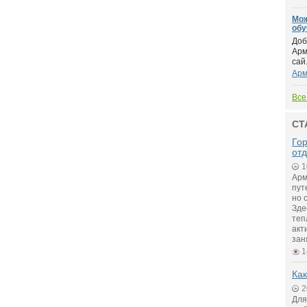
Мож
обу
Доб
Арм
сай.
Арм
Все
СТ
Го
от
1
Арм
пут
но 
Зде
теп
акт
зан
1
Как
2
Для