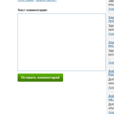
Регистрация
Забыли пароль?
Здр
язы
Арм
Текст комментария:
Здр
тел
Здр
арх
Арм
Здр
рус.
Здр
рус
...
Арм
Доб
Рос
Оставить комментарий
Доб
око
Арм
Доб
ли..
Доб
обу
Арм