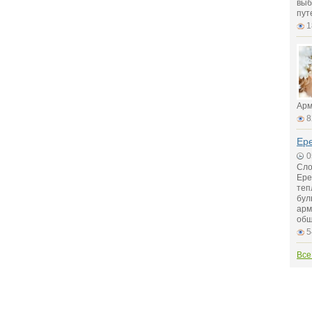
выб
пут
1
Арм
8
Ер
0
Сло
Ере
теп
бул
арм
общ
5
Все