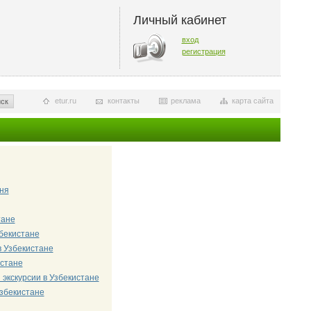
Личный кабинет
вход
регистрация
etur.ru
контакты
реклама
карта сайта
ск
ня
тане
бекистане
в Узбекистане
стане
экскурсии в Узбекистане
Узбекистане