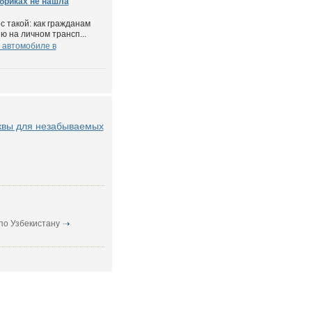
бриках не нашла
с такой: как гражданам
ю на личном трансп...
 автомобиле в
квы для незабываемых
по Узбекистану