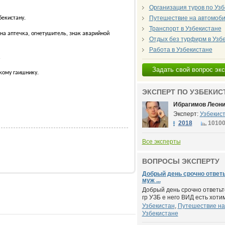
Организация туров по Узб
Путешествие на автомоби
бекистану.
Транспорт в Узбекистане
на аптечка, огнетушитель, знак аварийной
Отдых без турфирм в Узб
Работа в Узбекистане
.
Задать свой вопрос эк
кому гаишнику.
ЭКСПЕРТ ПО УЗБЕКИС
Ибрагимов Леон
Эксперт:
Узбекис
2018
1010
Все эксперты
ВОПРОСЫ ЭКСПЕРТУ
Добрый день срочно ответь
муж ...
Добрый день срочно ответьт
гр УЗБ е него ВИД есть хоти
Узбекистан
,
Путешествие на
Узбекистане