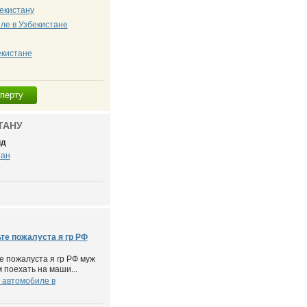
екистану
ле в Узбекистане
екистане
сперту
ТАНУ
ид
тан
0
те пожалуста я гр РФ
е пожалуста я гр РФ муж
м поехать на маши...
 автомобиле в