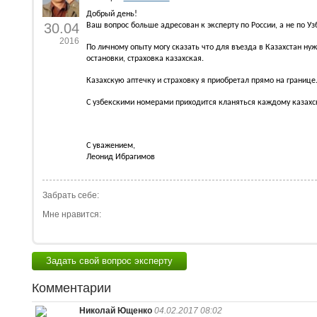
Добрый день!
30.04
Ваш вопрос больше адресован к эксперту по России, а не по Уз
2016
По личному опыту могу сказать что для въезда в Казахстан нуж
остановки, страховка казахская.
Казахскую аптечку и страховку я приобретал прямо на границе
С узбекскими номерами приходится кланяться каждому казахс
С уважением,
Леонид Ибрагимов
Забрать себе:
Мне нравится:
Задать свой вопрос эксперту
Комментарии
Николай Ющенко
04.02.2017 08:02