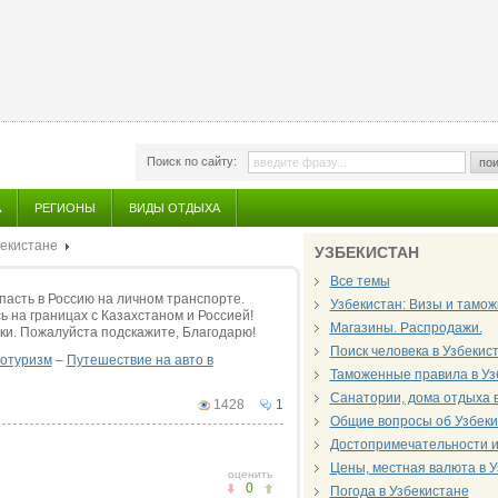
Поиск по сайту:
пои
А
РЕГИОНЫ
ВИДЫ ОТДЫХА
бекистане
УЗБЕКИСТАН
Все темы
пасть в Россию на личном транспорте.
Узбекистан: Визы и тамож
 на границах с Казахстаном и Россией!
Магазины. Распродажи.
ки. Пожалуйста подскажите, Благодарю!
Поиск человека в Узбекис
отуризм
–
Путешествие на авто в
Таможенные правила в Уз
Санатории, дома отдыха 
1428
1
Общие вопросы об Узбеки
Достопримечательности и 
Цены, местная валюта в 
оценить
0
Погода в Узбекистане