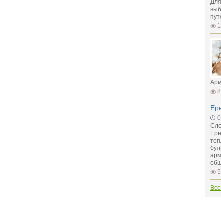
Для
выб
пут
1
Арм
8
Ер
0
Сло
Ере
теп
бул
арм
общ
5
Все