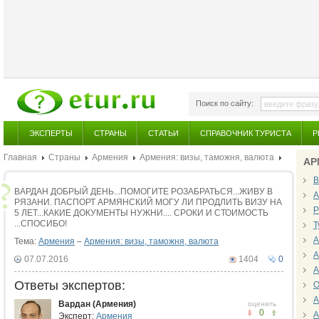
Поиск по сайту:
ЭКСПЕРТЫ
СТРАНЫ
СТАТЬИ
СПРАВОЧНИК ТУРИСТА
Р
Главная
Страны
Армения
Армения: визы, таможня, валюта
АР
В
ВАРДАН ДОБРЫЙ ДЕНЬ...ПОМОГИТЕ РОЗАБРАТЬСЯ...ЖИВУ В
А
РЯЗАНИ. ПАСПОРТ АРМЯНСКИЙ МОГУ ЛИ ПРОДЛИТЬ ВИЗУ НА
Р
5 ЛЕТ...КАКИЕ ДОКУМЕНТЫ НУЖНИ.... СРОКИ И СТОИМОСТЬ
...СПОСИБО!
Т
А
Тема:
Армения
–
Армения: визы, таможня, валюта
А
07.07.2016
1404
0
А
Ответы экспертов:
О
А
Вардан (Армения)
оценить
0
А
Эксперт:
Армения