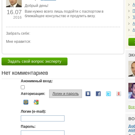
А
Добрый день!
16.07
П
Вам нужно всего лишь подойти с паспортом в
ближайщее консульство и продлить визу.
Т
2016
А
А
Забрать себе:
Мне нравится:
ЭК
Задать свой вопрос эксперту
Нет комментариев
Анонимный вход:
Авторизация:
Логин и пароль
Все
Логин (e-mail):
ВО
Доб
Пароль:
дол