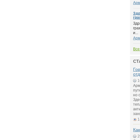
Арм
Здр
гра
Здр
гра
и...
Арм
Все
СТ
Го
от
1
Арм
пут
но 
Зде
теп
акт
зан
1
Как
2