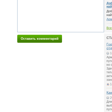
Доб
найт
Доб
най
Арм
Все
СТ
Оставить комментарий
Го
от
1
Арм
пут
но 
Зде
теп
акт
зан
1
Как
2
Для
выб
пут