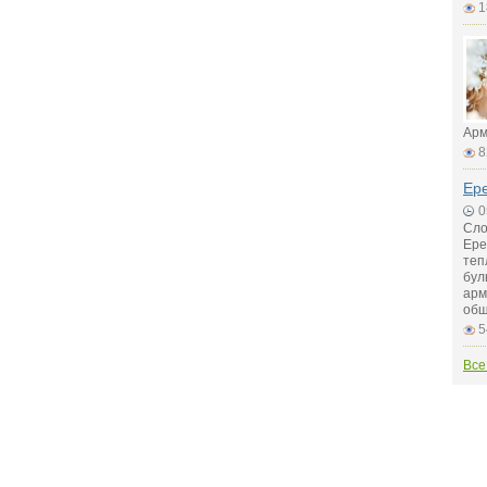
1
Арм
8
Ер
0
Сло
Ере
теп
бул
арм
общ
5
Все