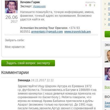
Хечоян Гарик
оценить
А
0
Эксперт:
Армения
П
Напишите пожалуйста, точную информацию, имена,
Т
фамилии, точный адрес их проживания. Возможно
26.06
А
удастся найти их.
2017
А
Armenian Incoming Tour Operator.
+374 93
803551
armeniatc@gmail.com
www.travelclub.am
Забрать себе:
ЭК
Мне нравится:
Задать свой вопрос эксперту
Комментарии
Зинаида
16.11.2017 11:11
Здравствуйте! Ищу Шароян Артура из Еревана 1972
Все
г.р.,футболиста. Познакомились в Батуми в 1988/89 гг.на
зимних каникулах ( наша девичья команда приехала на
ВО
соревнования по баскетболу ). Ребята говорили, что
игрока их команді Арама Бабаяна пригласили в дубль-
Здр
Арарат (возможно только на просмотр). До 1991 года
пап.
писали письма,звонили,Артур звонил с соревнований в