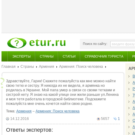
Поиск по сайту:
ЭКСПЕРТЫ
СТРАНЫ
СТАТЬИ
СПРАВОЧНИК ТУРИСТА
Р
Главная
Страны
Армения
Армения: Поиск человека
АР
В
Здравствуйте, Гарик! Скажите пожалуйста как мне можно найти
А
свою тетю и сестру. Я никогда их не видела, я армянка но
Р
родилась в Украине. Мой папа умер а связи со своми тетками и
сестрой нету. Я знаю на какой улице они жили раньше ул.Ленина
Т
и моя тетя работала в городской библиотеке. Подскажите
А
пожалуйста мне очень хочется найти свою родню.
А
Тема:
Армения
–
Армения: Поиск человека
А
14.12.2016
5657
1
О
А
Ответы экспертов:
А