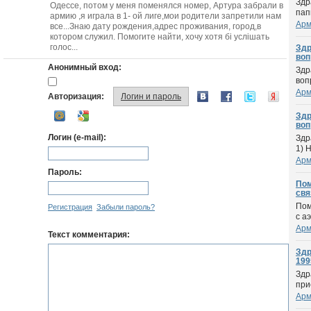
Здр
Одессе, потом у меня поменялся номер, Артура забрали в
пап
армию ,я играла в 1- ой лиге,мои родители запретили нам
Арм
все...Знаю дату рождения,адрес проживания, город,в
котором служил. Помогите найти, хочу хотя бі услішать
голос...
Здр
вопр
Анонимный вход:
Здр
воп
Арм
Авторизация:
Логин и пароль
Здр
вопр
Логин (e-mail):
Здр
1) 
Арм
Пароль:
Пом
связ
Пом
Регистрация
Забыли пароль?
с а
Арм
Текст комментария:
Здр
1995
Здр
при
Арм